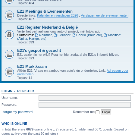
Topics:
404
E21 Meetings & Evenementen
Directe links:
Kalender en verslagen 2026
;
Verslagen eerdere evenementen
Topics:
407
E21 Register Nederland & België
Vertel het verhaal van jouw auto of project, mèt foto's aub!
Subforums:
4 cilinder
,
6 cilinder
,
Cabrio (Baur, etc)
,
'Modified'
(Alpina, Hartge, etc)
Topics:
399
E21's gespot & gezocht
E21 gezien in het wild? Post het hier zodat al die E21's in beeld blijven.
Topics:
623
E21 Marktkraam
Alléén E21! Vraag en aanbod van auto's én onderdelen. Link:
Adressen voor
onderdelen
Topics:
14
LOGIN
•
REGISTER
Username:
Password:
I forgot my password
Remember me
WHO IS ONLINE
In total there are
6679
users online :: 7 registered, 1 hidden and 6671 guests (based on
users active over the past 60 minutes)