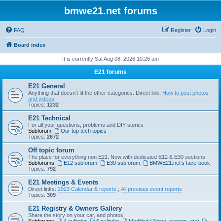
bmwe21.net forums
FAQ
Register
Login
Board index
It is currently Sat Aug 08, 2026 10:26 am
E21 forums
E21 General
Anything that doesn't fit the other categories. Direct link:
How to post photos
and videos
Topics:
1232
E21 Technical
For all your questions, problems and DIY stories
Subforum:
Our top tech topics
Topics:
2672
Off topic forum
The place for everything non E21. Now with dedicated E12 & E30 sections
Subforums:
E12 subforum
,
E30 subforum
,
BMWE21.net's face-book
Topics:
792
E21 Meetings & Events
Direct links:
2023 Calendar & reports
;
All previous event reports
Topics:
309
E21 Registry & Owners Gallery
Share the story on your car, and photos!