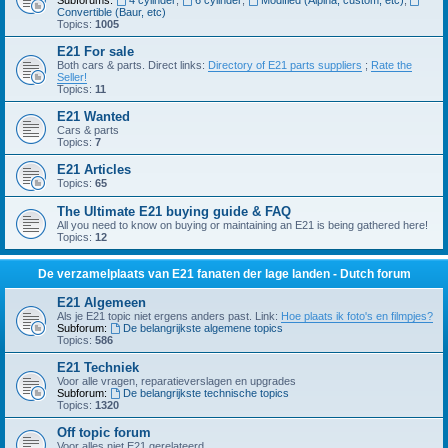
Subforums:
4 cylinder
,
6 cylinder
,
Modified (Alpina, custom, etc)
,
Convertible (Baur, etc)
Topics:
1005
E21 For sale
Both cars & parts. Direct links:
Directory of E21 parts suppliers
;
Rate the
Seller!
Topics:
11
E21 Wanted
Cars & parts
Topics:
7
E21 Articles
Topics:
65
The Ultimate E21 buying guide & FAQ
All you need to know on buying or maintaining an E21 is being gathered here!
Topics:
12
De verzamelplaats van E21 fanaten der lage landen - Dutch forum
E21 Algemeen
Als je E21 topic niet ergens anders past. Link:
Hoe plaats ik foto's en filmpjes?
Subforum:
De belangrijkste algemene topics
Topics:
586
E21 Techniek
Voor alle vragen, reparatieverslagen en upgrades
Subforum:
De belangrijkste technische topics
Topics:
1320
Off topic forum
Voor alles niet E21 gerelateerd