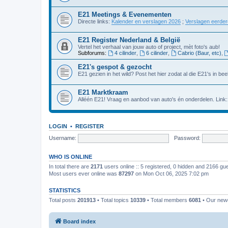
E21 Meetings & Evenementen
Directe links:
Kalender en verslagen 2026
;
Verslagen eerde
E21 Register Nederland & België
Vertel het verhaal van jouw auto of project, mèt foto's aub!
Subforums:
4 cilinder
,
6 cilinder
,
Cabrio (Baur, etc)
,
E21's gespot & gezocht
E21 gezien in het wild? Post het hier zodat al die E21's in beel
E21 Marktkraam
Alléén E21! Vraag en aanbod van auto's én onderdelen. Link
LOGIN
•
REGISTER
Username:
Password:
WHO IS ONLINE
In total there are
2171
users online :: 5 registered, 0 hidden and 2166 gu
Most users ever online was
87297
on Mon Oct 06, 2025 7:02 pm
STATISTICS
Total posts
201913
• Total topics
10339
• Total members
6081
• Our ne
Board index