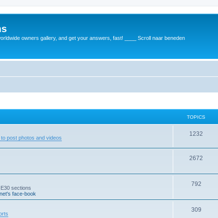
ms
rldwide owners gallery, and get your answers, fast! ____ Scroll naar beneden
TOPICS
1232
to post photos and videos
2672
792
 E30 sections
et's face-book
309
orts