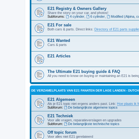
E21 Registry & Owners Gallery
Share the story on your car, and photos!
Subforums:
4 cylinder
,
6 cylinder
,
Modified (Alpina, c
E21 For sale
Both cars & parts. Direct links:
Directory of E21 parts suppli
E21 Wanted
Cars & parts
E21 Articles
The Ultimate E21 buying guide & FAQ
All you need to know on buying or maintaining an E21 is bein
DE VERZAMELPLAATS VAN E21 FANATEN DER LAGE LANDEN - DUTC
E21 Algemeen
Als je E21 topic niet ergens anders past. Link:
Hoe plaats ik f
Subforum:
De belangrijkste algemene topics
E21 Techniek
Voor alle vragen, reparatieverslagen en upgrades
Subforum:
De belangrijkste technische topics
Off topic forum
Voor alles niet E21 gerelateerd