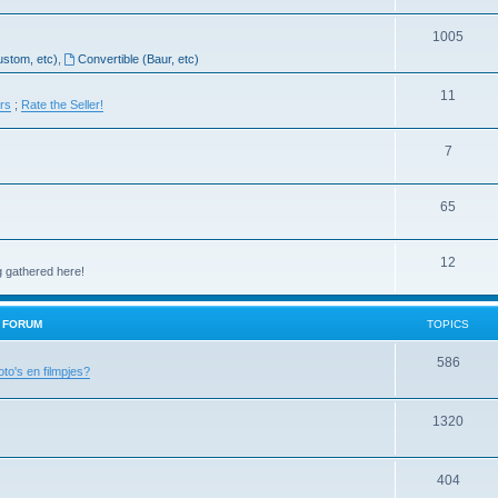
1005
ustom, etc)
,
Convertible (Baur, etc)
11
ers
;
Rate the Seller!
7
65
12
g gathered here!
H FORUM
TOPICS
586
oto's en filmpjes?
1320
404