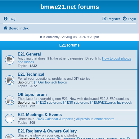
bmwe21.net forums
FAQ
Register
Login
Board index
It is currently Sat Aug 08, 2026 9:20 pm
E21 forums
E21 General
Anything that doesn't fit the other categories. Direct link:
How to post photos
and videos
Topics:
1232
E21 Technical
For all your questions, problems and DIY stories
Subforum:
Our top tech topics
Topics:
2672
Off topic forum
The place for everything non E21. Now with dedicated E12 & E30 sections
Subforums:
E12 subforum
,
E30 subforum
,
BMWE21.net's face-book
Topics:
792
E21 Meetings & Events
Direct links:
2023 Calendar & reports
;
All previous event reports
Topics:
309
E21 Registry & Owners Gallery
Share the story on your car, and photos!