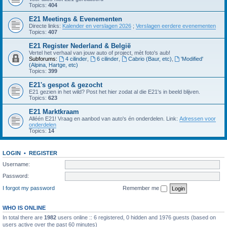
Topics:
404
E21 Meetings & Evenementen
Directe links:
Kalender en verslagen 2026
;
Verslagen eerdere evenementen
Topics:
407
E21 Register Nederland & België
Vertel het verhaal van jouw auto of project, mèt foto's aub!
Subforums:
4 cilinder
,
6 cilinder
,
Cabrio (Baur, etc)
,
'Modified'
(Alpina, Hartge, etc)
Topics:
399
E21's gespot & gezocht
E21 gezien in het wild? Post het hier zodat al die E21's in beeld blijven.
Topics:
623
E21 Marktkraam
Alléén E21! Vraag en aanbod van auto's én onderdelen. Link:
Adressen voor
onderdelen
Topics:
14
LOGIN
•
REGISTER
Username:
Password:
I forgot my password
Remember me
WHO IS ONLINE
In total there are
1982
users online :: 6 registered, 0 hidden and 1976 guests (based on
users active over the past 60 minutes)