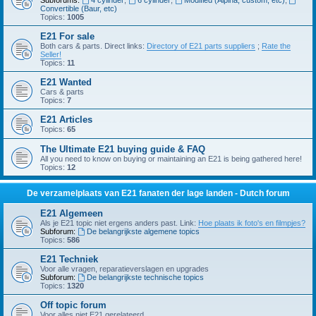
Subforums:
4 cylinder
,
6 cylinder
,
Modified (Alpina, custom, etc)
,
Convertible (Baur, etc)
Topics:
1005
E21 For sale
Both cars & parts. Direct links:
Directory of E21 parts suppliers
;
Rate the
Seller!
Topics:
11
E21 Wanted
Cars & parts
Topics:
7
E21 Articles
Topics:
65
The Ultimate E21 buying guide & FAQ
All you need to know on buying or maintaining an E21 is being gathered here!
Topics:
12
De verzamelplaats van E21 fanaten der lage landen - Dutch forum
E21 Algemeen
Als je E21 topic niet ergens anders past. Link:
Hoe plaats ik foto's en filmpjes?
Subforum:
De belangrijkste algemene topics
Topics:
586
E21 Techniek
Voor alle vragen, reparatieverslagen en upgrades
Subforum:
De belangrijkste technische topics
Topics:
1320
Off topic forum
Voor alles niet E21 gerelateerd