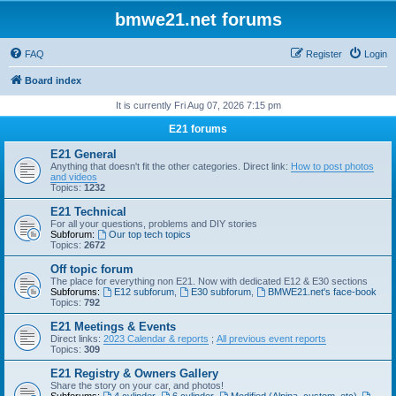
bmwe21.net forums
FAQ
Register
Login
Board index
It is currently Fri Aug 07, 2026 7:15 pm
E21 forums
E21 General
Anything that doesn't fit the other categories. Direct link:
How to post photos
and videos
Topics:
1232
E21 Technical
For all your questions, problems and DIY stories
Subforum:
Our top tech topics
Topics:
2672
Off topic forum
The place for everything non E21. Now with dedicated E12 & E30 sections
Subforums:
E12 subforum
,
E30 subforum
,
BMWE21.net's face-book
Topics:
792
E21 Meetings & Events
Direct links:
2023 Calendar & reports
;
All previous event reports
Topics:
309
E21 Registry & Owners Gallery
Share the story on your car, and photos!