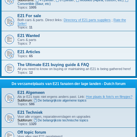
Subforums:
4 cylinder
,
6 cylinder
,
Modified (Alpina, custom, etc)
,
Convertible (Baur, etc)
Topics:
1005
E21 For sale
Both cars & parts. Direct links:
Directory of E21 parts suppliers
;
Rate the
Seller!
Topics:
11
E21 Wanted
Cars & parts
Topics:
7
E21 Articles
Topics:
65
The Ultimate E21 buying guide & FAQ
All you need to know on buying or maintaining an E21 is being gathered here!
Topics:
12
De verzamelplaats van E21 fanaten der lage landen - Dutch forum
E21 Algemeen
Als je E21 topic niet ergens anders past. Link:
Hoe plaats ik foto's en filmpjes?
Subforum:
De belangrijkste algemene topics
Topics:
586
E21 Techniek
Voor alle vragen, reparatieverslagen en upgrades
Subforum:
De belangrijkste technische topics
Topics:
1320
Off topic forum
Voor alles niet E21 gerelateerd