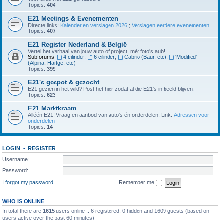
Topics:
404
E21 Meetings & Evenementen
Directe links:
Kalender en verslagen 2026
;
Verslagen eerdere evenementen
Topics:
407
E21 Register Nederland & België
Vertel het verhaal van jouw auto of project, mèt foto's aub!
Subforums:
4 cilinder
,
6 cilinder
,
Cabrio (Baur, etc)
,
'Modified'
(Alpina, Hartge, etc)
Topics:
399
E21's gespot & gezocht
E21 gezien in het wild? Post het hier zodat al die E21's in beeld blijven.
Topics:
623
E21 Marktkraam
Alléén E21! Vraag en aanbod van auto's én onderdelen. Link:
Adressen voor
onderdelen
Topics:
14
LOGIN
•
REGISTER
Username:
Password:
I forgot my password
Remember me
WHO IS ONLINE
In total there are
1615
users online :: 6 registered, 0 hidden and 1609 guests (based on
users active over the past 60 minutes)