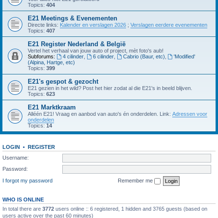
Topics:
404
E21 Meetings & Evenementen
Directe links:
Kalender en verslagen 2026
;
Verslagen eerdere evenementen
Topics:
407
E21 Register Nederland & België
Vertel het verhaal van jouw auto of project, mèt foto's aub!
Subforums:
4 cilinder
,
6 cilinder
,
Cabrio (Baur, etc)
,
'Modified'
(Alpina, Hartge, etc)
Topics:
399
E21's gespot & gezocht
E21 gezien in het wild? Post het hier zodat al die E21's in beeld blijven.
Topics:
623
E21 Marktkraam
Alléén E21! Vraag en aanbod van auto's én onderdelen. Link:
Adressen voor
onderdelen
Topics:
14
LOGIN
•
REGISTER
Username:
Password:
I forgot my password
Remember me
WHO IS ONLINE
In total there are
3772
users online :: 6 registered, 1 hidden and 3765 guests (based on
users active over the past 60 minutes)