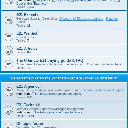
Subforums:
4 cylinder
,
6 cylinder
,
Modified (Alpina, custom, etc)
,
Convertible (Baur, etc)
Topics:
1005
E21 For sale
Both cars & parts. Direct links:
Directory of E21 parts suppliers
;
Rate the
Seller!
Topics:
11
E21 Wanted
Cars & parts
Topics:
7
E21 Articles
Topics:
65
The Ultimate E21 buying guide & FAQ
All you need to know on buying or maintaining an E21 is being gathered here!
Topics:
12
De verzamelplaats van E21 fanaten der lage landen - Dutch forum
E21 Algemeen
Als je E21 topic niet ergens anders past. Link:
Hoe plaats ik foto's en filmpjes?
Subforum:
De belangrijkste algemene topics
Topics:
586
E21 Techniek
Voor alle vragen, reparatieverslagen en upgrades
Subforum:
De belangrijkste technische topics
Topics:
1320
Off topic forum
Voor alles niet E21 gerelateerd