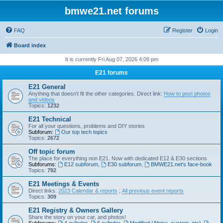
bmwe21.net forums
FAQ
Register
Login
Board index
It is currently Fri Aug 07, 2026 4:09 pm
E21 forums
E21 General
Anything that doesn't fit the other categories. Direct link:
How to post photos
and videos
Topics:
1232
E21 Technical
For all your questions, problems and DIY stories
Subforum:
Our top tech topics
Topics:
2672
Off topic forum
The place for everything non E21. Now with dedicated E12 & E30 sections
Subforums:
E12 subforum
,
E30 subforum
,
BMWE21.net's face-book
Topics:
792
E21 Meetings & Events
Direct links:
2023 Calendar & reports
;
All previous event reports
Topics:
309
E21 Registry & Owners Gallery
Share the story on your car, and photos!