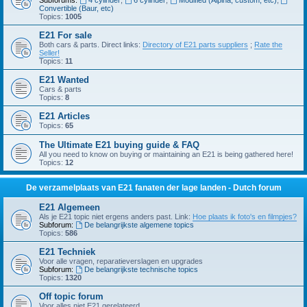
Subforums:
4 cylinder
,
6 cylinder
,
Modified (Alpina, custom, etc)
,
Convertible (Baur, etc)
Topics:
1005
E21 For sale
Both cars & parts. Direct links:
Directory of E21 parts suppliers
;
Rate the
Seller!
Topics:
11
E21 Wanted
Cars & parts
Topics:
8
E21 Articles
Topics:
65
The Ultimate E21 buying guide & FAQ
All you need to know on buying or maintaining an E21 is being gathered here!
Topics:
12
De verzamelplaats van E21 fanaten der lage landen - Dutch forum
E21 Algemeen
Als je E21 topic niet ergens anders past. Link:
Hoe plaats ik foto's en filmpjes?
Subforum:
De belangrijkste algemene topics
Topics:
586
E21 Techniek
Voor alle vragen, reparatieverslagen en upgrades
Subforum:
De belangrijkste technische topics
Topics:
1320
Off topic forum
Voor alles niet E21 gerelateerd