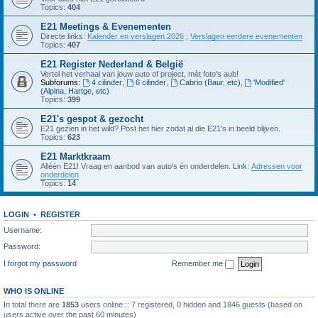
Topics:
404
E21 Meetings & Evenementen
Directe links:
Kalender en verslagen 2026
;
Verslagen eerdere evenementen
Topics:
407
E21 Register Nederland & België
Vertel het verhaal van jouw auto of project, mèt foto's aub!
Subforums:
4 cilinder
,
6 cilinder
,
Cabrio (Baur, etc)
,
'Modified'
(Alpina, Hartge, etc)
Topics:
399
E21's gespot & gezocht
E21 gezien in het wild? Post het hier zodat al die E21's in beeld blijven.
Topics:
623
E21 Marktkraam
Alléén E21! Vraag en aanbod van auto's én onderdelen. Link:
Adressen voor
onderdelen
Topics:
14
LOGIN
•
REGISTER
Username:
Password:
I forgot my password
Remember me
WHO IS ONLINE
In total there are
1853
users online :: 7 registered, 0 hidden and 1846 guests (based on
users active over the past 60 minutes)