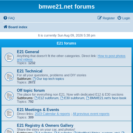
bmwe21.net forums
FAQ
Register
Login
Board index
It is currently Sun Aug 09, 2026 5:38 pm
E21 forums
E21 General
Anything that doesn't fit the other categories. Direct link:
How to post photos
and videos
Topics:
1232
E21 Technical
For all your questions, problems and DIY stories
Subforum:
Our top tech topics
Topics:
2672
Off topic forum
The place for everything non E21. Now with dedicated E12 & E30 sections
Subforums:
E12 subforum
,
E30 subforum
,
BMWE21.net's face-book
Topics:
792
E21 Meetings & Events
Direct links:
2023 Calendar & reports
;
All previous event reports
Topics:
309
E21 Registry & Owners Gallery
Share the story on your car, and photos!