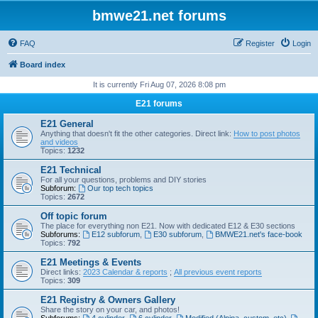
bmwe21.net forums
FAQ
Register
Login
Board index
It is currently Fri Aug 07, 2026 8:08 pm
E21 forums
E21 General
Anything that doesn't fit the other categories. Direct link:
How to post photos
and videos
Topics:
1232
E21 Technical
For all your questions, problems and DIY stories
Subforum:
Our top tech topics
Topics:
2672
Off topic forum
The place for everything non E21. Now with dedicated E12 & E30 sections
Subforums:
E12 subforum
,
E30 subforum
,
BMWE21.net's face-book
Topics:
792
E21 Meetings & Events
Direct links:
2023 Calendar & reports
;
All previous event reports
Topics:
309
E21 Registry & Owners Gallery
Share the story on your car, and photos!