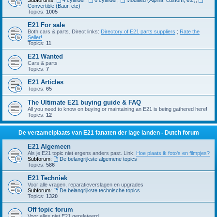
Subforums:
4 cylinder
,
6 cylinder
,
Modified (Alpina, custom, etc)
,
Convertible (Baur, etc)
Topics:
1005
E21 For sale
Both cars & parts. Direct links:
Directory of E21 parts suppliers
;
Rate the
Seller!
Topics:
11
E21 Wanted
Cars & parts
Topics:
7
E21 Articles
Topics:
65
The Ultimate E21 buying guide & FAQ
All you need to know on buying or maintaining an E21 is being gathered here!
Topics:
12
De verzamelplaats van E21 fanaten der lage landen - Dutch forum
E21 Algemeen
Als je E21 topic niet ergens anders past. Link:
Hoe plaats ik foto's en filmpjes?
Subforum:
De belangrijkste algemene topics
Topics:
586
E21 Techniek
Voor alle vragen, reparatieverslagen en upgrades
Subforum:
De belangrijkste technische topics
Topics:
1320
Off topic forum
Voor alles niet E21 gerelateerd