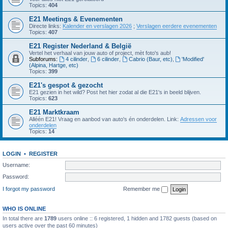
Topics:
404
E21 Meetings & Evenementen
Directe links:
Kalender en verslagen 2026
;
Verslagen eerdere evenementen
Topics:
407
E21 Register Nederland & België
Vertel het verhaal van jouw auto of project, mèt foto's aub!
Subforums:
4 cilinder
,
6 cilinder
,
Cabrio (Baur, etc)
,
'Modified'
(Alpina, Hartge, etc)
Topics:
399
E21's gespot & gezocht
E21 gezien in het wild? Post het hier zodat al die E21's in beeld blijven.
Topics:
623
E21 Marktkraam
Alléén E21! Vraag en aanbod van auto's én onderdelen. Link:
Adressen voor
onderdelen
Topics:
14
LOGIN
•
REGISTER
Username:
Password:
I forgot my password
Remember me
WHO IS ONLINE
In total there are
1789
users online :: 6 registered, 1 hidden and 1782 guests (based on
users active over the past 60 minutes)