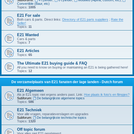
Subforums:
4 cylinder
,
6 cylinder
,
Modified (Alpina, custom, etc)
,
Convertible (Baur, etc)
Topics:
1005
E21 For sale
Both cars & parts. Direct links:
Directory of E21 parts suppliers
;
Rate the
Seller!
Topics:
11
E21 Wanted
Cars & parts
Topics:
7
E21 Articles
Topics:
65
The Ultimate E21 buying guide & FAQ
All you need to know on buying or maintaining an E21 is being gathered here!
Topics:
12
De verzamelplaats van E21 fanaten der lage landen - Dutch forum
E21 Algemeen
Als je E21 topic niet ergens anders past. Link:
Hoe plaats ik foto's en filmpjes?
Subforum:
De belangrijkste algemene topics
Topics:
586
E21 Techniek
Voor alle vragen, reparatieverslagen en upgrades
Subforum:
De belangrijkste technische topics
Topics:
1320
Off topic forum
Voor alles niet E21 gerelateerd