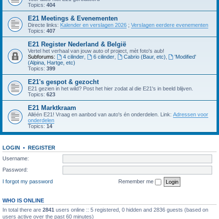
Topics:
404
E21 Meetings & Evenementen
Directe links:
Kalender en verslagen 2026
;
Verslagen eerdere evenementen
Topics:
407
E21 Register Nederland & België
Vertel het verhaal van jouw auto of project, mèt foto's aub!
Subforums:
4 cilinder
,
6 cilinder
,
Cabrio (Baur, etc)
,
'Modified'
(Alpina, Hartge, etc)
Topics:
399
E21's gespot & gezocht
E21 gezien in het wild? Post het hier zodat al die E21's in beeld blijven.
Topics:
623
E21 Marktkraam
Alléén E21! Vraag en aanbod van auto's én onderdelen. Link:
Adressen voor
onderdelen
Topics:
14
LOGIN
•
REGISTER
Username:
Password:
I forgot my password
Remember me
WHO IS ONLINE
In total there are
2841
users online :: 5 registered, 0 hidden and 2836 guests (based on
users active over the past 60 minutes)