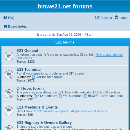
bmwe21.net forums
FAQ
Register
Login
Board index
It is currently Sun Aug 09, 2026 4:44 am
E21 forums
E21 General
Anything that doesn't fit the other categories. Direct link:
How to post photos
and videos
Topics:
1232
E21 Technical
For all your questions, problems and DIY stories
Subforum:
Our top tech topics
Topics:
2672
Off topic forum
The place for everything non E21. Now with dedicated E12 & E30 sections
Subforums:
E12 subforum
,
E30 subforum
,
BMWE21.net's face-book
Topics:
792
E21 Meetings & Events
Direct links:
2023 Calendar & reports
;
All previous event reports
Topics:
309
E21 Registry & Owners Gallery
Share the story on your car, and photos!