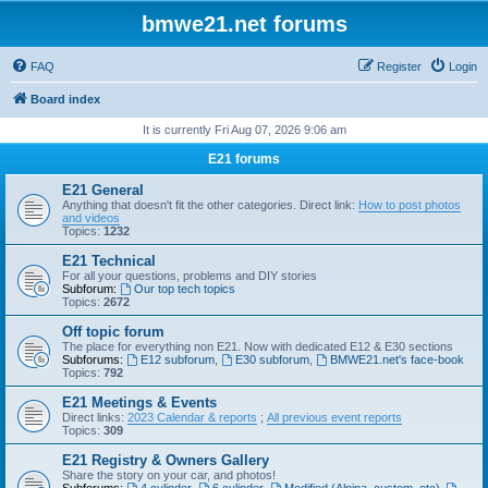
bmwe21.net forums
FAQ
Register
Login
Board index
It is currently Fri Aug 07, 2026 9:06 am
E21 forums
E21 General
Anything that doesn't fit the other categories. Direct link:
How to post photos
and videos
Topics:
1232
E21 Technical
For all your questions, problems and DIY stories
Subforum:
Our top tech topics
Topics:
2672
Off topic forum
The place for everything non E21. Now with dedicated E12 & E30 sections
Subforums:
E12 subforum
,
E30 subforum
,
BMWE21.net's face-book
Topics:
792
E21 Meetings & Events
Direct links:
2023 Calendar & reports
;
All previous event reports
Topics:
309
E21 Registry & Owners Gallery
Share the story on your car, and photos!