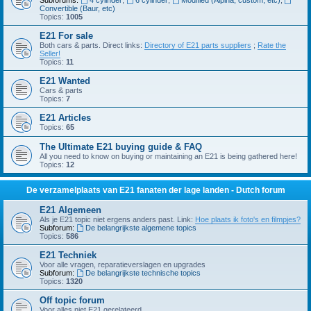
Subforums:
4 cylinder
,
6 cylinder
,
Modified (Alpina, custom, etc)
,
Convertible (Baur, etc)
Topics:
1005
E21 For sale
Both cars & parts. Direct links:
Directory of E21 parts suppliers
;
Rate the
Seller!
Topics:
11
E21 Wanted
Cars & parts
Topics:
7
E21 Articles
Topics:
65
The Ultimate E21 buying guide & FAQ
All you need to know on buying or maintaining an E21 is being gathered here!
Topics:
12
De verzamelplaats van E21 fanaten der lage landen - Dutch forum
E21 Algemeen
Als je E21 topic niet ergens anders past. Link:
Hoe plaats ik foto's en filmpjes?
Subforum:
De belangrijkste algemene topics
Topics:
586
E21 Techniek
Voor alle vragen, reparatieverslagen en upgrades
Subforum:
De belangrijkste technische topics
Topics:
1320
Off topic forum
Voor alles niet E21 gerelateerd