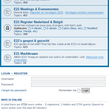
Topics:
404
E21 Meetings & Evenementen
Directe links:
Kalender en verslagen 2026
;
Verslagen eerdere evenementen
Topics:
407
E21 Register Nederland & België
Vertel het verhaal van jouw auto of project, mèt foto's aub!
Subforums:
4 cilinder
,
6 cilinder
,
Cabrio (Baur, etc)
,
'Modified'
(Alpina, Hartge, etc)
Topics:
399
E21's gespot & gezocht
E21 gezien in het wild? Post het hier zodat al die E21's in beeld blijven.
Topics:
623
E21 Marktkraam
Alléén E21! Vraag en aanbod van auto's én onderdelen. Link:
Adressen voor
onderdelen
Topics:
14
LOGIN
•
REGISTER
Username:
Password:
I forgot my password
Remember me
WHO IS ONLINE
In total there are
2710
users online :: 5 registered, 1 hidden and 2704 guests (based on
users active over the past 60 minutes)