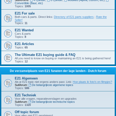
Subforums:
4 cylinder
,
6 cylinder
,
Modified (Alpina, custom, etc)
,
Convertible (Baur, etc)
Topics:
1005
E21 For sale
Both cars & parts. Direct links:
Directory of E21 parts suppliers
;
Rate the
Seller!
Topics:
11
E21 Wanted
Cars & parts
Topics:
8
E21 Articles
Topics:
65
The Ultimate E21 buying guide & FAQ
All you need to know on buying or maintaining an E21 is being gathered here!
Topics:
12
De verzamelplaats van E21 fanaten der lage landen - Dutch forum
E21 Algemeen
Als je E21 topic niet ergens anders past. Link:
Hoe plaats ik foto's en filmpjes?
Subforum:
De belangrijkste algemene topics
Topics:
586
E21 Techniek
Voor alle vragen, reparatieverslagen en upgrades
Subforum:
De belangrijkste technische topics
Topics:
1320
Off topic forum
Voor alles niet E21 gerelateerd