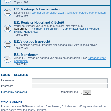
Topics:
404
E21 Meetings & Evenementen
Directe links:
Kalender en verslagen 2026
;
Verslagen eerdere evenementen
Topics:
407
E21 Register Nederland & België
Vertel het verhaal van jouw auto of project, mèt foto's aub!
Subforums:
4 cilinder
,
6 cilinder
,
Cabrio (Baur, etc)
,
'Modified'
(Alpina, Hartge, etc)
Topics:
399
E21's gespot & gezocht
E21 gezien in het wild? Post het hier zodat al die E21's in beeld blijven.
Topics:
623
E21 Marktkraam
Alléén E21! Vraag en aanbod van auto's én onderdelen. Link:
Adressen voor
onderdelen
Topics:
14
LOGIN
•
REGISTER
Username:
Password:
I forgot my password
Remember me
WHO IS ONLINE
In total there are
4868
users online :: 5 registered, 0 hidden and 4863 guests (based on
users active over the past 60 minutes)