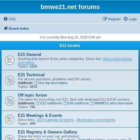
bmwe21.net forums
FAQ
Register
Login
Board index
It is currently Mon Aug 10, 2026 6:00 am
E21 forums
E21 General
Anything that doesn't fit the other categories. Direct link:
How to post photos
and videos
Topics:
1232
E21 Technical
For all your questions, problems and DIY stories
Subforum:
Our top tech topics
Topics:
2672
Off topic forum
The place for everything non E21. Now with dedicated E12 & E30 sections
Subforums:
E12 subforum
,
E30 subforum
,
BMWE21.net's face-book
Topics:
792
E21 Meetings & Events
Direct links:
2023 Calendar & reports
;
All previous event reports
Topics:
309
E21 Registry & Owners Gallery
Share the story on your car, and photos!