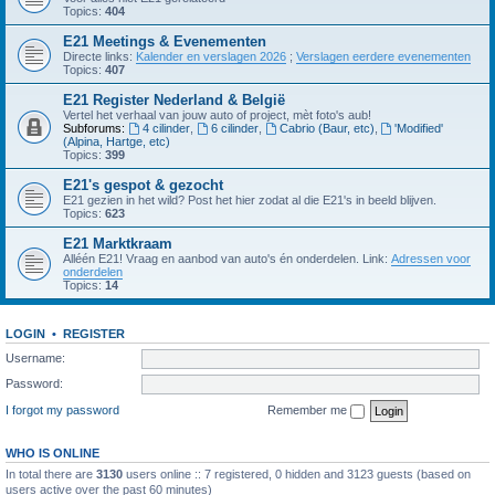
Topics:
404
E21 Meetings & Evenementen
Directe links:
Kalender en verslagen 2026
;
Verslagen eerdere evenementen
Topics:
407
E21 Register Nederland & België
Vertel het verhaal van jouw auto of project, mèt foto's aub!
Subforums:
4 cilinder
,
6 cilinder
,
Cabrio (Baur, etc)
,
'Modified'
(Alpina, Hartge, etc)
Topics:
399
E21's gespot & gezocht
E21 gezien in het wild? Post het hier zodat al die E21's in beeld blijven.
Topics:
623
E21 Marktkraam
Alléén E21! Vraag en aanbod van auto's én onderdelen. Link:
Adressen voor
onderdelen
Topics:
14
LOGIN
•
REGISTER
Username:
Password:
I forgot my password
Remember me
WHO IS ONLINE
In total there are
3130
users online :: 7 registered, 0 hidden and 3123 guests (based on
users active over the past 60 minutes)