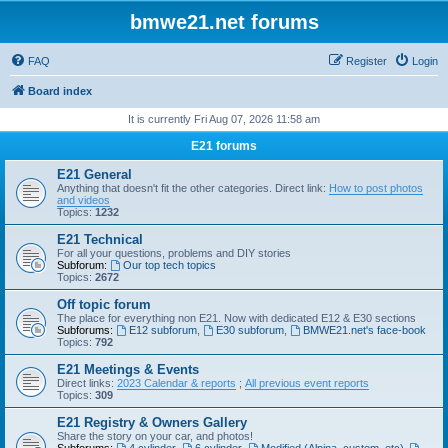
bmwe21.net forums
FAQ
Register
Login
Board index
It is currently Fri Aug 07, 2026 11:58 am
E21 forums
E21 General
Anything that doesn't fit the other categories. Direct link:
How to post photos
and videos
Topics:
1232
E21 Technical
For all your questions, problems and DIY stories
Subforum:
Our top tech topics
Topics:
2672
Off topic forum
The place for everything non E21. Now with dedicated E12 & E30 sections
Subforums:
E12 subforum
,
E30 subforum
,
BMWE21.net's face-book
Topics:
792
E21 Meetings & Events
Direct links:
2023 Calendar & reports
;
All previous event reports
Topics:
309
E21 Registry & Owners Gallery
Share the story on your car, and photos!