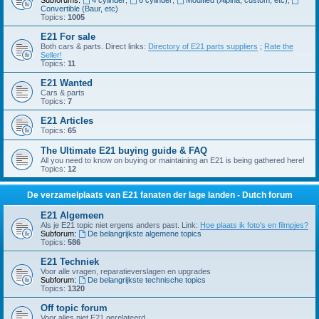
Subforums:
4 cylinder
,
6 cylinder
,
Modified (Alpina, custom, etc)
,
Convertible (Baur, etc)
Topics:
1005
E21 For sale
Both cars & parts. Direct links:
Directory of E21 parts suppliers
;
Rate the
Seller!
Topics:
11
E21 Wanted
Cars & parts
Topics:
7
E21 Articles
Topics:
65
The Ultimate E21 buying guide & FAQ
All you need to know on buying or maintaining an E21 is being gathered here!
Topics:
12
De verzamelplaats van E21 fanaten der lage landen - Dutch forum
E21 Algemeen
Als je E21 topic niet ergens anders past. Link:
Hoe plaats ik foto's en filmpjes?
Subforum:
De belangrijkste algemene topics
Topics:
586
E21 Techniek
Voor alle vragen, reparatieverslagen en upgrades
Subforum:
De belangrijkste technische topics
Topics:
1320
Off topic forum
Voor alles niet E21 gerelateerd