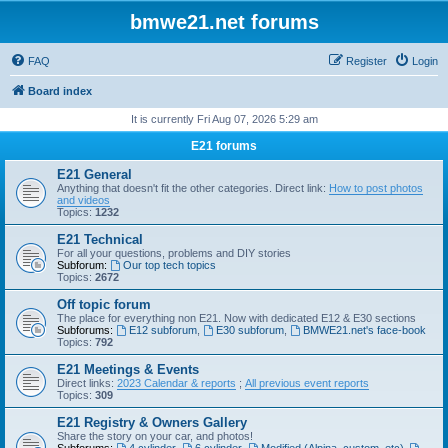
bmwe21.net forums
FAQ
Register
Login
Board index
It is currently Fri Aug 07, 2026 5:29 am
E21 forums
E21 General
Anything that doesn't fit the other categories. Direct link:
How to post photos
and videos
Topics:
1232
E21 Technical
For all your questions, problems and DIY stories
Subforum:
Our top tech topics
Topics:
2672
Off topic forum
The place for everything non E21. Now with dedicated E12 & E30 sections
Subforums:
E12 subforum
,
E30 subforum
,
BMWE21.net's face-book
Topics:
792
E21 Meetings & Events
Direct links:
2023 Calendar & reports
;
All previous event reports
Topics:
309
E21 Registry & Owners Gallery
Share the story on your car, and photos!