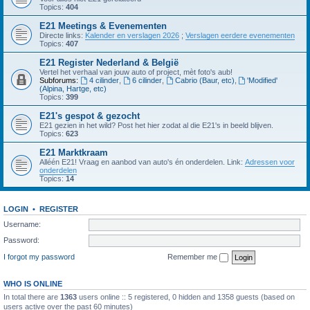
Topics:
404
E21 Meetings & Evenementen
Directe links:
Kalender en verslagen 2026
;
Verslagen eerdere evenementen
Topics:
407
E21 Register Nederland & België
Vertel het verhaal van jouw auto of project, mèt foto's aub!
Subforums:
4 cilinder
,
6 cilinder
,
Cabrio (Baur, etc)
,
'Modified'
(Alpina, Hartge, etc)
Topics:
399
E21's gespot & gezocht
E21 gezien in het wild? Post het hier zodat al die E21's in beeld blijven.
Topics:
623
E21 Marktkraam
Alléén E21! Vraag en aanbod van auto's én onderdelen. Link:
Adressen voor
onderdelen
Topics:
14
LOGIN
•
REGISTER
Username:
Password:
I forgot my password
Remember me
WHO IS ONLINE
In total there are
1363
users online :: 5 registered, 0 hidden and 1358 guests (based on
users active over the past 60 minutes)