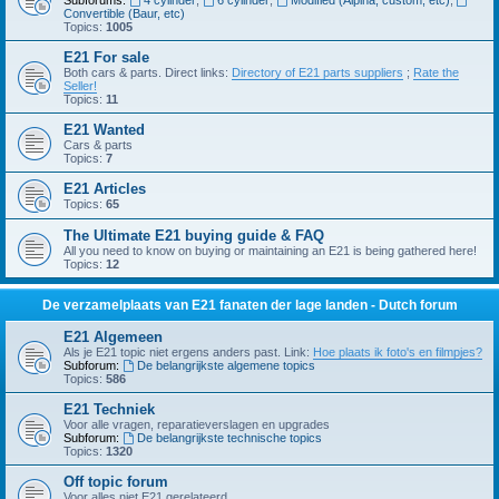
Subforums:
4 cylinder
,
6 cylinder
,
Modified (Alpina, custom, etc)
,
Convertible (Baur, etc)
Topics:
1005
E21 For sale
Both cars & parts. Direct links:
Directory of E21 parts suppliers
;
Rate the
Seller!
Topics:
11
E21 Wanted
Cars & parts
Topics:
7
E21 Articles
Topics:
65
The Ultimate E21 buying guide & FAQ
All you need to know on buying or maintaining an E21 is being gathered here!
Topics:
12
De verzamelplaats van E21 fanaten der lage landen - Dutch forum
E21 Algemeen
Als je E21 topic niet ergens anders past. Link:
Hoe plaats ik foto's en filmpjes?
Subforum:
De belangrijkste algemene topics
Topics:
586
E21 Techniek
Voor alle vragen, reparatieverslagen en upgrades
Subforum:
De belangrijkste technische topics
Topics:
1320
Off topic forum
Voor alles niet E21 gerelateerd