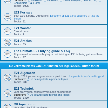
Subforums:
4 cylinder
,
6 cylinder
,
Modified (Alpina, custom, etc)
,
Convertible (Baur, etc)
Topics:
1005
E21 For sale
Both cars & parts. Direct links:
Directory of E21 parts suppliers
;
Rate the
Seller!
Topics:
11
E21 Wanted
Cars & parts
Topics:
7
E21 Articles
Topics:
65
The Ultimate E21 buying guide & FAQ
All you need to know on buying or maintaining an E21 is being gathered here!
Topics:
12
De verzamelplaats van E21 fanaten der lage landen - Dutch forum
E21 Algemeen
Als je E21 topic niet ergens anders past. Link:
Hoe plaats ik foto's en filmpjes?
Subforum:
De belangrijkste algemene topics
Topics:
586
E21 Techniek
Voor alle vragen, reparatieverslagen en upgrades
Subforum:
De belangrijkste technische topics
Topics:
1320
Off topic forum
Voor alles niet E21 gerelateerd