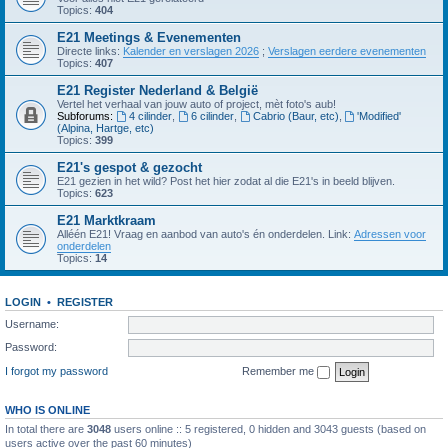
Topics:
404
E21 Meetings & Evenementen
Directe links:
Kalender en verslagen 2026
;
Verslagen eerdere evenementen
Topics:
407
E21 Register Nederland & België
Vertel het verhaal van jouw auto of project, mèt foto's aub!
Subforums:
4 cilinder
,
6 cilinder
,
Cabrio (Baur, etc)
,
'Modified'
(Alpina, Hartge, etc)
Topics:
399
E21's gespot & gezocht
E21 gezien in het wild? Post het hier zodat al die E21's in beeld blijven.
Topics:
623
E21 Marktkraam
Alléén E21! Vraag en aanbod van auto's én onderdelen. Link:
Adressen voor
onderdelen
Topics:
14
LOGIN
•
REGISTER
Username:
Password:
I forgot my password
Remember me
WHO IS ONLINE
In total there are
3048
users online :: 5 registered, 0 hidden and 3043 guests (based on
users active over the past 60 minutes)