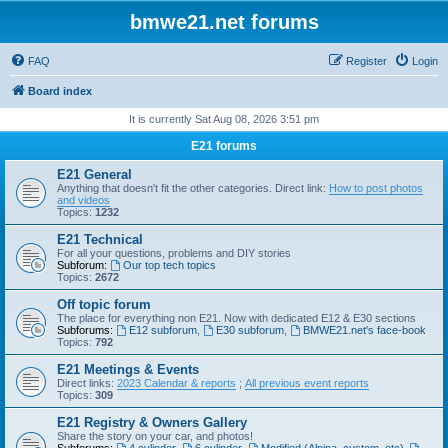
bmwe21.net forums
FAQ
Register
Login
Board index
It is currently Sat Aug 08, 2026 3:51 pm
E21 forums
E21 General
Anything that doesn't fit the other categories. Direct link:
How to post photos
and videos
Topics:
1232
E21 Technical
For all your questions, problems and DIY stories
Subforum:
Our top tech topics
Topics:
2672
Off topic forum
The place for everything non E21. Now with dedicated E12 & E30 sections
Subforums:
E12 subforum
,
E30 subforum
,
BMWE21.net's face-book
Topics:
792
E21 Meetings & Events
Direct links:
2023 Calendar & reports
;
All previous event reports
Topics:
309
E21 Registry & Owners Gallery
Share the story on your car, and photos!