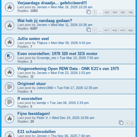
Verjaardags draadje... gefeliciteerd!!!
Last post by
Jeroen
«
Mon Mar 16, 2026 10:26 am
Replies:
1583
1
103
104
105
106
…
Wat heb jij vandaag gedaan?
Last post by
Jeroen
«
Wed Mar 11, 2026 10:36 am
Replies:
6287
1
417
418
419
420
…
Jullie weten veel
Last post by
Thijsse
«
Mon Mar 09, 2026 4:43 pm
Replies:
7
Even voorstellen: 1978 320 met 323i motor
Last post by
Groentje_me
«
Tue Mar 10, 2026 7:50 am
Replies:
2
Vingeroefening Open RDW Data - ONK E21's van 1975
Last post by
Jeroen
«
Mon Feb 23, 2026 1:53 pm
Replies:
11
Origineel stuur
Last post by
Johnz1966
«
Tue Feb 17, 2026 12:35 pm
Replies:
4
ff voorstellen
Last post by
loentje
«
Tue Jan 06, 2026 2:29 pm
Replies:
5
Fijne feestdagen!
Last post by
Peter V.
«
Wed Dec 24, 2025 10:56 am
Replies:
20
1
2
E21 schaalmodellen
Last post by
Jeroen
«
Thu Nov 06, 2025 7:40 pm