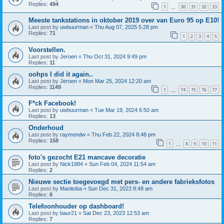
Replies:
494
1
30
31
32
33
…
Meeste tankstations in oktober 2019 over van Euro 95 op E10!
Last post by
uwbuurman
«
Thu Aug 07, 2025 5:28 pm
Replies:
71
1
2
3
4
5
Voorstellen.
Last post by
Jeroen
«
Thu Oct 31, 2024 9:49 pm
Replies:
11
oohps I did it again..
Last post by
Jeroen
«
Mon Mar 25, 2024 12:20 am
Replies:
1149
1
74
75
76
77
…
F*ck Facebook!
Last post by
uwbuurman
«
Tue Mar 19, 2024 6:50 am
Replies:
13
Onderhoud
Last post by
raymondw
«
Thu Feb 22, 2024 8:48 pm
Replies:
158
1
8
9
10
11
…
foto's gezocht E21 mancave decoratie
Last post by
Nick1984
«
Sun Feb 04, 2024 11:54 am
Replies:
2
Nieuwe sectie toegevoegd met pers- en andere fabrieksfotos
Last post by
Manitoba
«
Sun Dec 31, 2023 8:48 am
Replies:
6
Telefoonhouder op dashboard!
Last post by
baur21
«
Sat Dec 23, 2023 12:53 am
Replies:
7