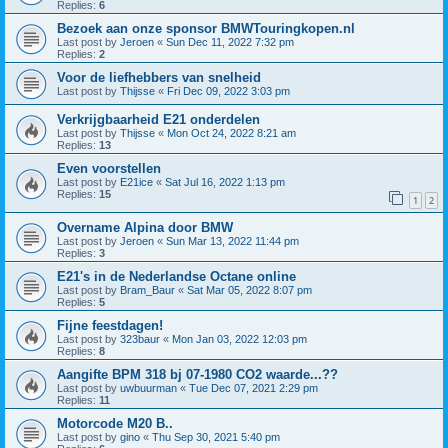
Replies:
6
Bezoek aan onze sponsor BMWTouringkopen.nl
Last post by
Jeroen
«
Sun Dec 11, 2022 7:32 pm
Replies:
2
Voor de liefhebbers van snelheid
Last post by
Thijsse
«
Fri Dec 09, 2022 3:03 pm
Verkrijgbaarheid E21 onderdelen
Last post by
Thijsse
«
Mon Oct 24, 2022 8:21 am
Replies:
13
Even voorstellen
Last post by
E21ice
«
Sat Jul 16, 2022 1:13 pm
Replies:
15
1
2
Overname Alpina door BMW
Last post by
Jeroen
«
Sun Mar 13, 2022 11:44 pm
Replies:
3
E21's in de Nederlandse Octane online
Last post by
Bram_Baur
«
Sat Mar 05, 2022 8:07 pm
Replies:
5
Fijne feestdagen!
Last post by
323baur
«
Mon Jan 03, 2022 12:03 pm
Replies:
8
Aangifte BPM 318 bj 07-1980 CO2 waarde...??
Last post by
uwbuurman
«
Tue Dec 07, 2021 2:29 pm
Replies:
11
Motorcode M20 B..
Last post by
gino
«
Thu Sep 30, 2021 5:40 pm