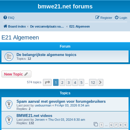
bmwe21.net forums
FAQ
Register
Login
Board index
De verzamelplaats van E21 fanaten der lage landen - Dutch forum
E21 Algemeen
E21 Algemeen
Forum
De belangrijkste algemene topics
Topics:
12
New Topic
Page
1
of
12
1
2
3
4
5
12
Next
574 topics
…
Topics
Spam aanval met gevolgen voor forumgebruikers
Last post by
uwbuurman
«
Fri Apr 03, 2026 8:34 am
Replies:
2
BMWE21.net videos
Last post by
Jeroen
«
Thu Oct 03, 2024 8:30 am
Replies:
132
1
6
7
8
9
…