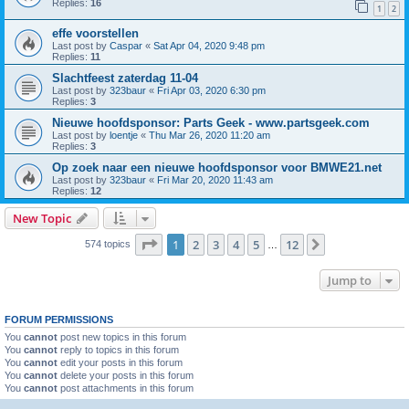
Replies:
16
1
2
effe voorstellen
Last post by
Caspar
«
Sat Apr 04, 2020 9:48 pm
Replies:
11
Slachtfeest zaterdag 11-04
Last post by
323baur
«
Fri Apr 03, 2020 6:30 pm
Replies:
3
Nieuwe hoofdsponsor: Parts Geek - www.partsgeek.com
Last post by
loentje
«
Thu Mar 26, 2020 11:20 am
Replies:
3
Op zoek naar een nieuwe hoofdsponsor voor BMWE21.net
Last post by
323baur
«
Fri Mar 20, 2020 11:43 am
Replies:
12
New Topic
Page
1
of
12
1
2
3
4
5
12
Next
574 topics
…
Jump to
FORUM PERMISSIONS
You
cannot
post new topics in this forum
You
cannot
reply to topics in this forum
You
cannot
edit your posts in this forum
You
cannot
delete your posts in this forum
You
cannot
post attachments in this forum