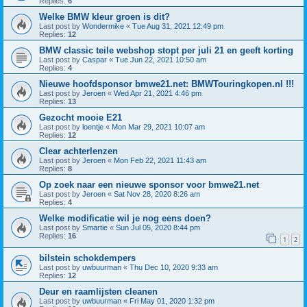
Replies:
6
Welke BMW kleur groen is dit?
Last post by
Wondermike
«
Tue Aug 31, 2021 12:49 pm
Replies:
12
BMW classic teile webshop stopt per juli 21 en geeft korting
Last post by
Caspar
«
Tue Jun 22, 2021 10:50 am
Replies:
4
Nieuwe hoofdsponsor bmwe21.net: BMWTouringkopen.nl !!!
Last post by
Jeroen
«
Wed Apr 21, 2021 4:46 pm
Replies:
13
Gezocht mooie E21
Last post by
loentje
«
Mon Mar 29, 2021 10:07 am
Replies:
12
Clear achterlenzen
Last post by
Jeroen
«
Mon Feb 22, 2021 11:43 am
Replies:
8
Op zoek naar een nieuwe sponsor voor bmwe21.net
Last post by
Jeroen
«
Sat Nov 28, 2020 8:26 am
Replies:
4
Welke modificatie wil je nog eens doen?
Last post by
Smartie
«
Sun Jul 05, 2020 8:44 pm
Replies:
16
1
2
bilstein schokdempers
Last post by
uwbuurman
«
Thu Dec 10, 2020 9:33 am
Replies:
12
Deur en raamlijsten cleanen
Last post by
uwbuurman
«
Fri May 01, 2020 1:32 pm