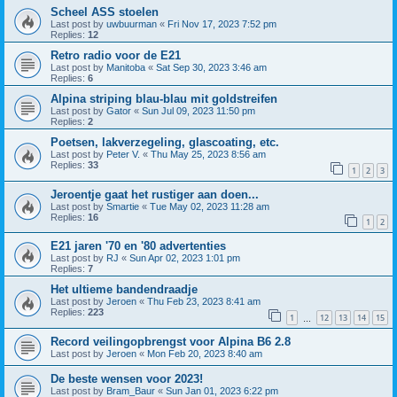
Scheel ASS stoelen
Last post by
uwbuurman
«
Fri Nov 17, 2023 7:52 pm
Replies:
12
Retro radio voor de E21
Last post by
Manitoba
«
Sat Sep 30, 2023 3:46 am
Replies:
6
Alpina striping blau-blau mit goldstreifen
Last post by
Gator
«
Sun Jul 09, 2023 11:50 pm
Replies:
2
Poetsen, lakverzegeling, glascoating, etc.
Last post by
Peter V.
«
Thu May 25, 2023 8:56 am
Replies:
33
1
2
3
Jeroentje gaat het rustiger aan doen...
Last post by
Smartie
«
Tue May 02, 2023 11:28 am
Replies:
16
1
2
E21 jaren '70 en '80 advertenties
Last post by
RJ
«
Sun Apr 02, 2023 1:01 pm
Replies:
7
Het ultieme bandendraadje
Last post by
Jeroen
«
Thu Feb 23, 2023 8:41 am
Replies:
223
1
12
13
14
15
…
Record veilingopbrengst voor Alpina B6 2.8
Last post by
Jeroen
«
Mon Feb 20, 2023 8:40 am
De beste wensen voor 2023!
Last post by
Bram_Baur
«
Sun Jan 01, 2023 6:22 pm