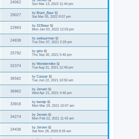
by
Jeroen
24062
Sun Mar 13, 2022 11:44 pm
by
Bram_Baur
29027
Sat Mar 05, 2022 8:07 pm
by
323baur
22863
Mon Jan 03, 2022 12:03 pm
by
uwbuurman
24838
Tue Dec 07, 2021 2:29 pm
by
gino
25792
Thu Sep 30, 2021 5:40 pm
by
Wondermike
32374
Tue Aug 31, 2021 12:49 pm
by
Caspar
36582
Tue Jun 22, 2021 10:50 am
by
Jeroen
36962
Wed Apr 21, 2021 4:46 pm
by
loentje
33916
Mon Mar 29, 2021 10:07 am
by
Jeroen
34274
Mon Feb 22, 2021 11:43 am
by
Jeroen
24436
Sat Nov 28, 2020 8:26 am