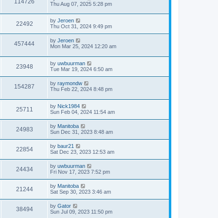
114726
Thu Aug 07, 2025 5:28 pm
by
Jeroen
22492
Thu Oct 31, 2024 9:49 pm
by
Jeroen
457444
Mon Mar 25, 2024 12:20 am
by
uwbuurman
23948
Tue Mar 19, 2024 6:50 am
by
raymondw
154287
Thu Feb 22, 2024 8:48 pm
by
Nick1984
25711
Sun Feb 04, 2024 11:54 am
by
Manitoba
24983
Sun Dec 31, 2023 8:48 am
by
baur21
22854
Sat Dec 23, 2023 12:53 am
by
uwbuurman
24434
Fri Nov 17, 2023 7:52 pm
by
Manitoba
21244
Sat Sep 30, 2023 3:46 am
by
Gator
38494
Sun Jul 09, 2023 11:50 pm