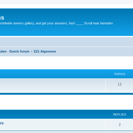
ms
rldwide owners gallery, and get your answers, fast! ____ Scroll naar beneden
anden - Dutch forum
E21 Algemeen
TOPICS
12
REPLIES
rs
2