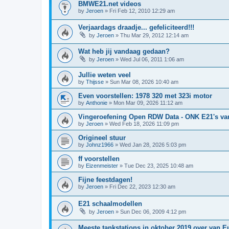
BMWE21.net videos
by
Jeroen
»
Fri Feb 12, 2010 12:29 am
Verjaardags draadje... gefeliciteerd!!!
by
Jeroen
»
Thu Mar 29, 2012 12:14 am
Wat heb jij vandaag gedaan?
by
Jeroen
»
Wed Jul 06, 2011 1:06 am
Jullie weten veel
by
Thijsse
»
Sun Mar 08, 2026 10:40 am
Even voorstellen: 1978 320 met 323i motor
by
Anthonie
»
Mon Mar 09, 2026 11:12 am
Vingeroefening Open RDW Data - ONK E21's va
by
Jeroen
»
Wed Feb 18, 2026 11:09 pm
Origineel stuur
by
Johnz1966
»
Wed Jan 28, 2026 5:03 pm
ff voorstellen
by
Eizenmeister
»
Tue Dec 23, 2025 10:48 am
Fijne feestdagen!
by
Jeroen
»
Fri Dec 22, 2023 12:30 am
E21 schaalmodellen
by
Jeroen
»
Sun Dec 06, 2009 4:12 pm
Meeste tankstations in oktober 2019 over van E