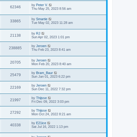
by
Peter V.
62346
Thu May 25, 2023 8:56 am
by
Smartie
33865
Tue May 02, 2023 11:28 am
by
RJ
21138
Sun Apr 02, 2023 1:01 pm
by
Jeroen
238885
Thu Feb 23, 2023 8:41 am
by
Jeroen
20705
Mon Feb 20, 2023 8:40 am
by
Bram_Baur
25479
Sun Jan 01, 2023 6:22 pm
by
Jeroen
22169
Sun Dec 11, 2022 7:32 pm
by
Thijsse
21997
Fri Dec 09, 2022 3:03 pm
by
Thijsse
27292
Mon Oct 24, 2022 8:21 am
by
E21ice
40338
Sat Jul 16, 2022 1:13 pm