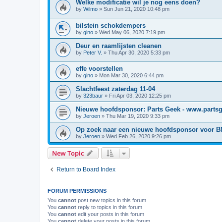
Welke modificatie wil je nog eens doen?
by
Wilmo
»
Sun Jun 21, 2020 10:48 pm
bilstein schokdempers
by
gino
»
Wed May 06, 2020 7:19 pm
Deur en raamlijsten cleanen
by
Peter V.
»
Thu Apr 30, 2020 5:33 pm
effe voorstellen
by
gino
»
Mon Mar 30, 2020 6:44 pm
Slachtfeest zaterdag 11-04
by
323baur
»
Fri Apr 03, 2020 12:25 pm
Nieuwe hoofdsponsor: Parts Geek - www.parts
by
Jeroen
»
Thu Mar 19, 2020 9:33 pm
Op zoek naar een nieuwe hoofdsponsor voor 
by
Jeroen
»
Wed Feb 26, 2020 9:26 pm
New Topic
Return to Board Index
FORUM PERMISSIONS
You
cannot
post new topics in this forum
You
cannot
reply to topics in this forum
You
cannot
edit your posts in this forum
You
cannot
delete your posts in this forum