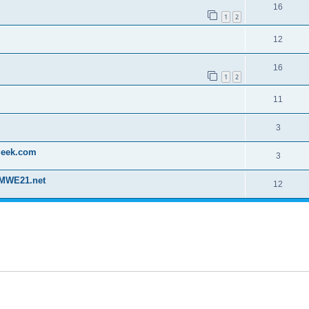
16
1
2
12
16
1
2
11
3
geek.com
3
BMWE21.net
12