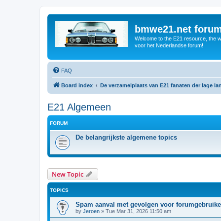
bmwe21.net foru
Welcome to the E21 resource, the wo
voor het Nederlandse forum!
FAQ
Board index
De verzamelplaats van E21 fanaten der lage l
E21 Algemeen
FORUM
De belangrijkste algemene topics
New Topic
TOPICS
Spam aanval met gevolgen voor forumgebruike
by
Jeroen
»
Tue Mar 31, 2026 11:50 am