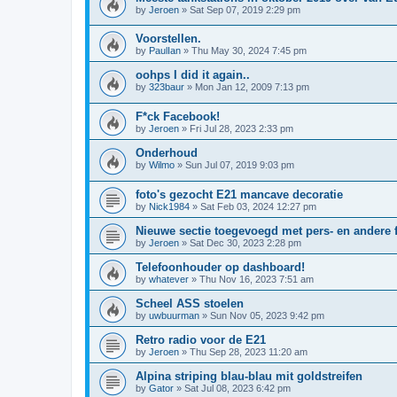
by
Jeroen
»
Sat Sep 07, 2019 2:29 pm
Voorstellen.
by
PaulIan
»
Thu May 30, 2024 7:45 pm
oohps I did it again..
by
323baur
»
Mon Jan 12, 2009 7:13 pm
F*ck Facebook!
by
Jeroen
»
Fri Jul 28, 2023 2:33 pm
Onderhoud
by
Wilmo
»
Sun Jul 07, 2019 9:03 pm
foto's gezocht E21 mancave decoratie
by
Nick1984
»
Sat Feb 03, 2024 12:27 pm
Nieuwe sectie toegevoegd met pers- en andere 
by
Jeroen
»
Sat Dec 30, 2023 2:28 pm
Telefoonhouder op dashboard!
by
whatever
»
Thu Nov 16, 2023 7:51 am
Scheel ASS stoelen
by
uwbuurman
»
Sun Nov 05, 2023 9:42 pm
Retro radio voor de E21
by
Jeroen
»
Thu Sep 28, 2023 11:20 am
Alpina striping blau-blau mit goldstreifen
by
Gator
»
Sat Jul 08, 2023 6:42 pm