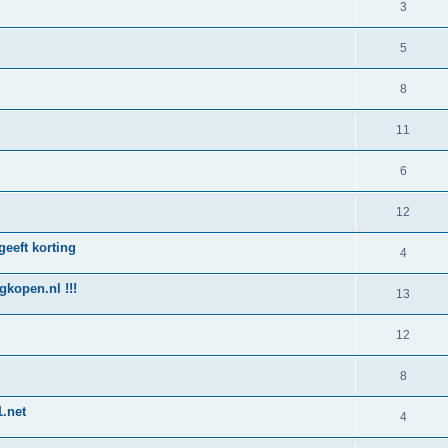
3
5
8
11
6
12
geeft korting
4
kopen.nl !!!
13
12
8
.net
4