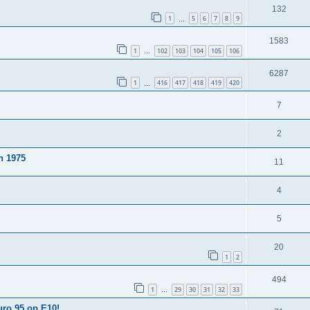
132
1
5
6
7
8
9
…
1583
1
102
103
104
105
106
…
6287
1
416
417
418
419
420
…
7
2
n 1975
11
4
5
20
1
2
494
1
29
30
31
32
33
…
uro 95 op E10!