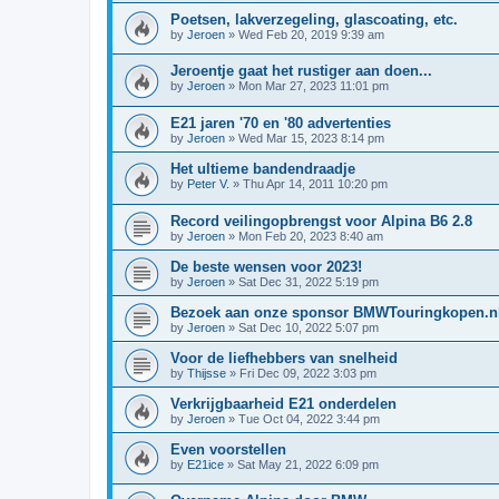
Poetsen, lakverzegeling, glascoating, etc.
by
Jeroen
»
Wed Feb 20, 2019 9:39 am
Jeroentje gaat het rustiger aan doen...
by
Jeroen
»
Mon Mar 27, 2023 11:01 pm
E21 jaren '70 en '80 advertenties
by
Jeroen
»
Wed Mar 15, 2023 8:14 pm
Het ultieme bandendraadje
by
Peter V.
»
Thu Apr 14, 2011 10:20 pm
Record veilingopbrengst voor Alpina B6 2.8
by
Jeroen
»
Mon Feb 20, 2023 8:40 am
De beste wensen voor 2023!
by
Jeroen
»
Sat Dec 31, 2022 5:19 pm
Bezoek aan onze sponsor BMWTouringkopen.n
by
Jeroen
»
Sat Dec 10, 2022 5:07 pm
Voor de liefhebbers van snelheid
by
Thijsse
»
Fri Dec 09, 2022 3:03 pm
Verkrijgbaarheid E21 onderdelen
by
Jeroen
»
Tue Oct 04, 2022 3:44 pm
Even voorstellen
by
E21ice
»
Sat May 21, 2022 6:09 pm