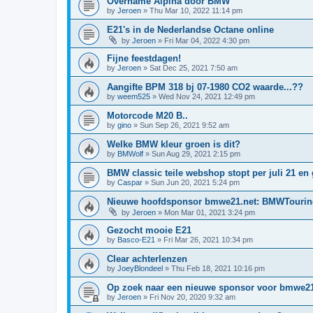
Overname Alpina door BMW
by
Jeroen
»
Thu Mar 10, 2022 11:14 pm
E21's in de Nederlandse Octane online
by
Jeroen
»
Fri Mar 04, 2022 4:30 pm
Fijne feestdagen!
by
Jeroen
»
Sat Dec 25, 2021 7:50 am
Aangifte BPM 318 bj 07-1980 CO2 waarde...??
by
weem525
»
Wed Nov 24, 2021 12:49 pm
Motorcode M20 B..
by
gino
»
Sun Sep 26, 2021 9:52 am
Welke BMW kleur groen is dit?
by
BMWolf
»
Sun Aug 29, 2021 2:15 pm
BMW classic teile webshop stopt per juli 21 en 
by
Caspar
»
Sun Jun 20, 2021 5:24 pm
Nieuwe hoofdsponsor bmwe21.net: BMWTouring
by
Jeroen
»
Mon Mar 01, 2021 3:24 pm
Gezocht mooie E21
by
Basco-E21
»
Fri Mar 26, 2021 10:34 pm
Clear achterlenzen
by
JoeyBlondeel
»
Thu Feb 18, 2021 10:16 pm
Op zoek naar een nieuwe sponsor voor bmwe21
by
Jeroen
»
Fri Nov 20, 2020 9:32 am