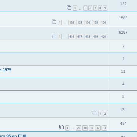
132
1
5
6
7
8
9
…
1583
1
102
103
104
105
106
…
6287
1
416
417
418
419
420
…
7
2
n 1975
11
4
5
20
1
2
494
1
29
30
31
32
33
…
uro 95 op E10!