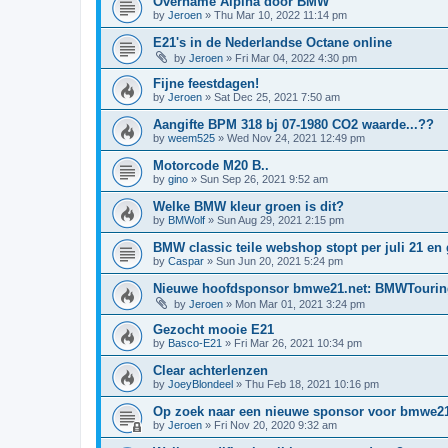
Overname Alpina door BMW
by
Jeroen
»
Thu Mar 10, 2022 11:14 pm
E21's in de Nederlandse Octane online
by
Jeroen
»
Fri Mar 04, 2022 4:30 pm
Fijne feestdagen!
by
Jeroen
»
Sat Dec 25, 2021 7:50 am
Aangifte BPM 318 bj 07-1980 CO2 waarde...??
by
weem525
»
Wed Nov 24, 2021 12:49 pm
Motorcode M20 B..
by
gino
»
Sun Sep 26, 2021 9:52 am
Welke BMW kleur groen is dit?
by
BMWolf
»
Sun Aug 29, 2021 2:15 pm
BMW classic teile webshop stopt per juli 21 en 
by
Caspar
»
Sun Jun 20, 2021 5:24 pm
Nieuwe hoofdsponsor bmwe21.net: BMWTouring
by
Jeroen
»
Mon Mar 01, 2021 3:24 pm
Gezocht mooie E21
by
Basco-E21
»
Fri Mar 26, 2021 10:34 pm
Clear achterlenzen
by
JoeyBlondeel
»
Thu Feb 18, 2021 10:16 pm
Op zoek naar een nieuwe sponsor voor bmwe21
by
Jeroen
»
Fri Nov 20, 2020 9:32 am