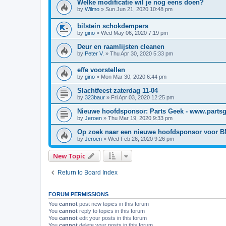
Welke modificatie wil je nog eens doen?
by
Wilmo
»
Sun Jun 21, 2020 10:48 pm
bilstein schokdempers
by
gino
»
Wed May 06, 2020 7:19 pm
Deur en raamlijsten cleanen
by
Peter V.
»
Thu Apr 30, 2020 5:33 pm
effe voorstellen
by
gino
»
Mon Mar 30, 2020 6:44 pm
Slachtfeest zaterdag 11-04
by
323baur
»
Fri Apr 03, 2020 12:25 pm
Nieuwe hoofdsponsor: Parts Geek - www.parts
by
Jeroen
»
Thu Mar 19, 2020 9:33 pm
Op zoek naar een nieuwe hoofdsponsor voor 
by
Jeroen
»
Wed Feb 26, 2020 9:26 pm
New Topic
Return to Board Index
FORUM PERMISSIONS
You
cannot
post new topics in this forum
You
cannot
reply to topics in this forum
You
cannot
edit your posts in this forum
You
cannot
delete your posts in this forum