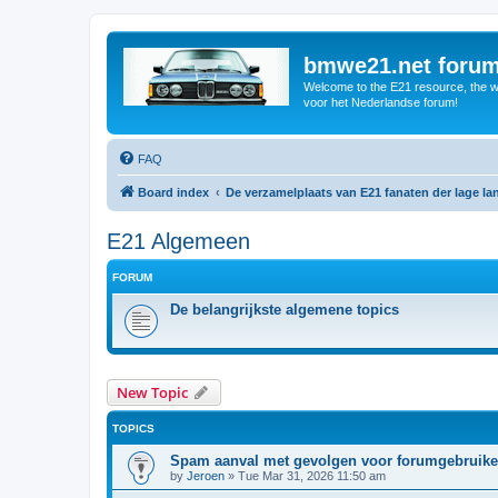
bmwe21.net foru
Welcome to the E21 resource, the wo
voor het Nederlandse forum!
FAQ
Board index
De verzamelplaats van E21 fanaten der lage l
E21 Algemeen
FORUM
De belangrijkste algemene topics
New Topic
TOPICS
Spam aanval met gevolgen voor forumgebruike
by
Jeroen
»
Tue Mar 31, 2026 11:50 am