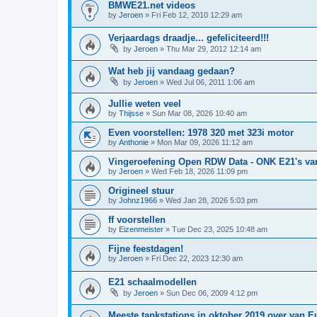
BMWE21.net videos
by
Jeroen
»
Fri Feb 12, 2010 12:29 am
Verjaardags draadje... gefeliciteerd!!!
by
Jeroen
»
Thu Mar 29, 2012 12:14 am
Wat heb jij vandaag gedaan?
by
Jeroen
»
Wed Jul 06, 2011 1:06 am
Jullie weten veel
by
Thijsse
»
Sun Mar 08, 2026 10:40 am
Even voorstellen: 1978 320 met 323i motor
by
Anthonie
»
Mon Mar 09, 2026 11:12 am
Vingeroefening Open RDW Data - ONK E21's va
by
Jeroen
»
Wed Feb 18, 2026 11:09 pm
Origineel stuur
by
Johnz1966
»
Wed Jan 28, 2026 5:03 pm
ff voorstellen
by
Eizenmeister
»
Tue Dec 23, 2025 10:48 am
Fijne feestdagen!
by
Jeroen
»
Fri Dec 22, 2023 12:30 am
E21 schaalmodellen
by
Jeroen
»
Sun Dec 06, 2009 4:12 pm
Meeste tankstations in oktober 2019 over van E