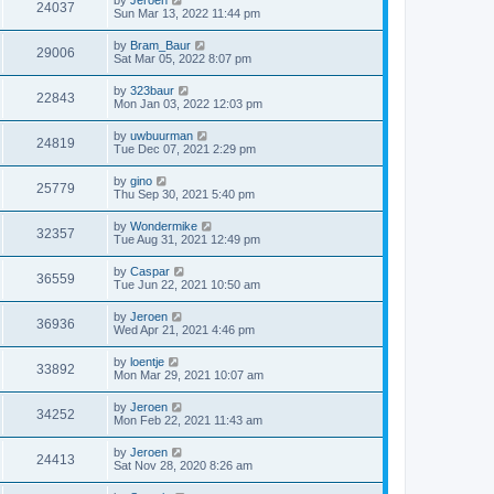
by
Jeroen
24037
Sun Mar 13, 2022 11:44 pm
by
Bram_Baur
29006
Sat Mar 05, 2022 8:07 pm
by
323baur
22843
Mon Jan 03, 2022 12:03 pm
by
uwbuurman
24819
Tue Dec 07, 2021 2:29 pm
by
gino
25779
Thu Sep 30, 2021 5:40 pm
by
Wondermike
32357
Tue Aug 31, 2021 12:49 pm
by
Caspar
36559
Tue Jun 22, 2021 10:50 am
by
Jeroen
36936
Wed Apr 21, 2021 4:46 pm
by
loentje
33892
Mon Mar 29, 2021 10:07 am
by
Jeroen
34252
Mon Feb 22, 2021 11:43 am
by
Jeroen
24413
Sat Nov 28, 2020 8:26 am