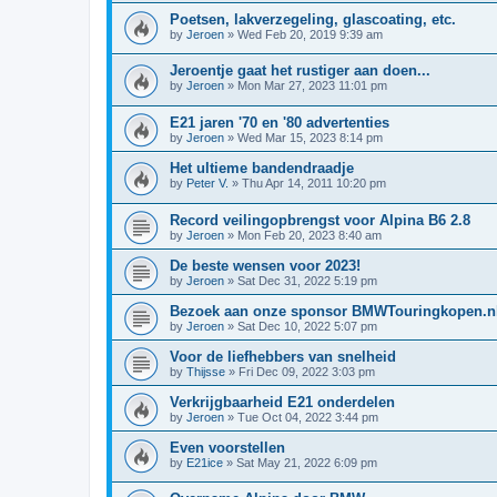
Poetsen, lakverzegeling, glascoating, etc.
by
Jeroen
»
Wed Feb 20, 2019 9:39 am
Jeroentje gaat het rustiger aan doen...
by
Jeroen
»
Mon Mar 27, 2023 11:01 pm
E21 jaren '70 en '80 advertenties
by
Jeroen
»
Wed Mar 15, 2023 8:14 pm
Het ultieme bandendraadje
by
Peter V.
»
Thu Apr 14, 2011 10:20 pm
Record veilingopbrengst voor Alpina B6 2.8
by
Jeroen
»
Mon Feb 20, 2023 8:40 am
De beste wensen voor 2023!
by
Jeroen
»
Sat Dec 31, 2022 5:19 pm
Bezoek aan onze sponsor BMWTouringkopen.n
by
Jeroen
»
Sat Dec 10, 2022 5:07 pm
Voor de liefhebbers van snelheid
by
Thijsse
»
Fri Dec 09, 2022 3:03 pm
Verkrijgbaarheid E21 onderdelen
by
Jeroen
»
Tue Oct 04, 2022 3:44 pm
Even voorstellen
by
E21ice
»
Sat May 21, 2022 6:09 pm