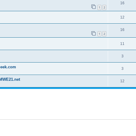
16
1
2
12
16
1
2
11
3
geek.com
3
BMWE21.net
12