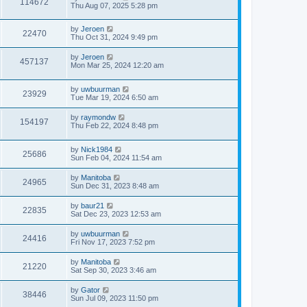
114672
Thu Aug 07, 2025 5:28 pm
by
Jeroen
22470
Thu Oct 31, 2024 9:49 pm
by
Jeroen
457137
Mon Mar 25, 2024 12:20 am
by
uwbuurman
23929
Tue Mar 19, 2024 6:50 am
by
raymondw
154197
Thu Feb 22, 2024 8:48 pm
by
Nick1984
25686
Sun Feb 04, 2024 11:54 am
by
Manitoba
24965
Sun Dec 31, 2023 8:48 am
by
baur21
22835
Sat Dec 23, 2023 12:53 am
by
uwbuurman
24416
Fri Nov 17, 2023 7:52 pm
by
Manitoba
21220
Sat Sep 30, 2023 3:46 am
by
Gator
38446
Sun Jul 09, 2023 11:50 pm