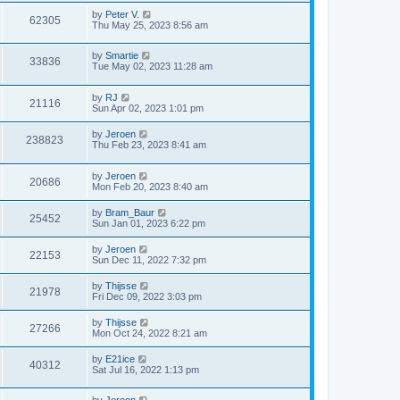
by
Peter V.
62305
Thu May 25, 2023 8:56 am
by
Smartie
33836
Tue May 02, 2023 11:28 am
by
RJ
21116
Sun Apr 02, 2023 1:01 pm
by
Jeroen
238823
Thu Feb 23, 2023 8:41 am
by
Jeroen
20686
Mon Feb 20, 2023 8:40 am
by
Bram_Baur
25452
Sun Jan 01, 2023 6:22 pm
by
Jeroen
22153
Sun Dec 11, 2022 7:32 pm
by
Thijsse
21978
Fri Dec 09, 2022 3:03 pm
by
Thijsse
27266
Mon Oct 24, 2022 8:21 am
by
E21ice
40312
Sat Jul 16, 2022 1:13 pm