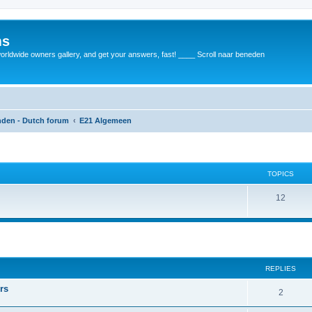
ms
rldwide owners gallery, and get your answers, fast! ____ Scroll naar beneden
anden - Dutch forum
E21 Algemeen
TOPICS
12
REPLIES
rs
2