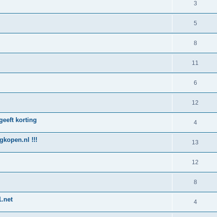
3
5
8
11
6
12
geeft korting
4
kopen.nl !!!
13
12
8
.net
4