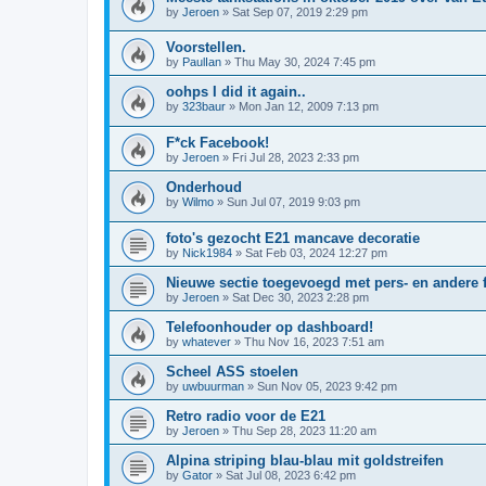
by
Jeroen
»
Sat Sep 07, 2019 2:29 pm
Voorstellen.
by
PaulIan
»
Thu May 30, 2024 7:45 pm
oohps I did it again..
by
323baur
»
Mon Jan 12, 2009 7:13 pm
F*ck Facebook!
by
Jeroen
»
Fri Jul 28, 2023 2:33 pm
Onderhoud
by
Wilmo
»
Sun Jul 07, 2019 9:03 pm
foto's gezocht E21 mancave decoratie
by
Nick1984
»
Sat Feb 03, 2024 12:27 pm
Nieuwe sectie toegevoegd met pers- en andere 
by
Jeroen
»
Sat Dec 30, 2023 2:28 pm
Telefoonhouder op dashboard!
by
whatever
»
Thu Nov 16, 2023 7:51 am
Scheel ASS stoelen
by
uwbuurman
»
Sun Nov 05, 2023 9:42 pm
Retro radio voor de E21
by
Jeroen
»
Thu Sep 28, 2023 11:20 am
Alpina striping blau-blau mit goldstreifen
by
Gator
»
Sat Jul 08, 2023 6:42 pm