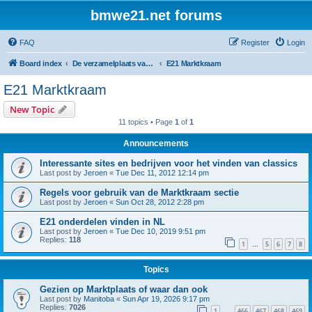
bmwe21.net forums
FAQ
Register
Login
Board index
De verzamelplaats van E21 fanaten der lage landen - Dutch forum
E21 Marktkraam
E21 Marktkraam
New Topic
11 topics • Page
1
of
1
Announcements
Interessante sites en bedrijven voor het vinden van classics
Last post by
Jeroen
«
Tue Dec 11, 2012 12:14 pm
Regels voor gebruik van de Marktkraam sectie
Last post by
Jeroen
«
Sun Oct 28, 2012 2:28 pm
E21 onderdelen vinden in NL
Last post by
Jeroen
«
Tue Dec 10, 2019 9:51 pm
Replies:
118
1
5
6
7
8
…
Topics
Gezien op Marktplaats of waar dan ook
Last post by
Manitoba
«
Sun Apr 19, 2026 9:17 pm
Replies:
7026
1
466
467
468
469
…