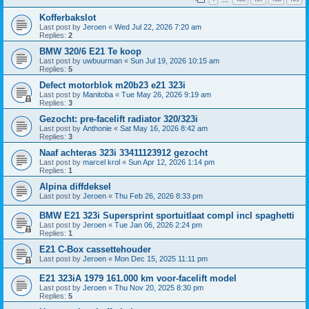
Kofferbakslot
Last post by
Jeroen
«
Wed Jul 22, 2026 7:20 am
Replies:
2
BMW 320/6 E21 Te koop
Last post by
uwbuurman
«
Sun Jul 19, 2026 10:15 am
Replies:
5
Defect motorblok m20b23 e21 323i
Last post by
Manitoba
«
Tue May 26, 2026 9:19 am
Replies:
3
Gezocht: pre-facelift radiator 320/323i
Last post by
Anthonie
«
Sat May 16, 2026 8:42 am
Replies:
3
Naaf achteras 323i 33411123912 gezocht
Last post by
marcel krol
«
Sun Apr 12, 2026 1:14 pm
Replies:
1
Alpina diffdeksel
Last post by
Jeroen
«
Thu Feb 26, 2026 8:33 pm
BMW E21 323i Supersprint sportuitlaat compl incl spaghetti
Last post by
Jeroen
«
Tue Jan 06, 2026 2:24 pm
Replies:
1
E21 C-Box cassettehouder
Last post by
Jeroen
«
Mon Dec 15, 2025 11:11 pm
E21 323iA 1979 161.000 km voor-facelift model
Last post by
Jeroen
«
Thu Nov 20, 2025 8:30 pm
Replies:
5