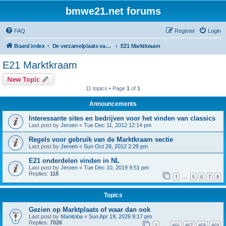
bmwe21.net forums
FAQ
Register
Login
Board index
De verzamelplaats van E21 fanaten der lage landen - Dutch forum
E21 Marktkraam
E21 Marktkraam
New Topic
11 topics • Page
1
of
1
Announcements
Interessante sites en bedrijven voor het vinden van classics
Last post by
Jeroen
«
Tue Dec 11, 2012 12:14 pm
Regels voor gebruik van de Marktkraam sectie
Last post by
Jeroen
«
Sun Oct 28, 2012 2:28 pm
E21 onderdelen vinden in NL
Last post by
Jeroen
«
Tue Dec 10, 2019 9:51 pm
Replies:
118
1
5
6
7
8
…
Topics
Gezien op Marktplaats of waar dan ook
Last post by
Manitoba
«
Sun Apr 19, 2026 9:17 pm
Replies:
7026
1
466
467
468
469
…