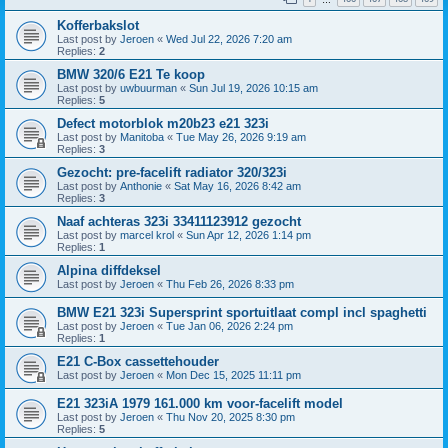
Kofferbakslot
Last post by
Jeroen
«
Wed Jul 22, 2026 7:20 am
Replies:
2
BMW 320/6 E21 Te koop
Last post by
uwbuurman
«
Sun Jul 19, 2026 10:15 am
Replies:
5
Defect motorblok m20b23 e21 323i
Last post by
Manitoba
«
Tue May 26, 2026 9:19 am
Replies:
3
Gezocht: pre-facelift radiator 320/323i
Last post by
Anthonie
«
Sat May 16, 2026 8:42 am
Replies:
3
Naaf achteras 323i 33411123912 gezocht
Last post by
marcel krol
«
Sun Apr 12, 2026 1:14 pm
Replies:
1
Alpina diffdeksel
Last post by
Jeroen
«
Thu Feb 26, 2026 8:33 pm
BMW E21 323i Supersprint sportuitlaat compl incl spaghetti
Last post by
Jeroen
«
Tue Jan 06, 2026 2:24 pm
Replies:
1
E21 C-Box cassettehouder
Last post by
Jeroen
«
Mon Dec 15, 2025 11:11 pm
E21 323iA 1979 161.000 km voor-facelift model
Last post by
Jeroen
«
Thu Nov 20, 2025 8:30 pm
Replies:
5