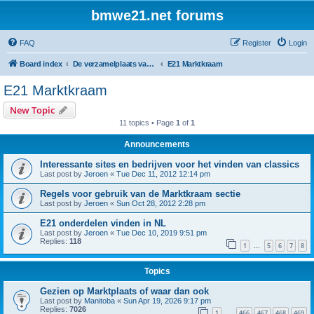
bmwe21.net forums
FAQ
Register
Login
Board index
De verzamelplaats van E21 fanaten der lage landen - Dutch forum
E21 Marktkraam
E21 Marktkraam
New Topic
11 topics • Page
1
of
1
Announcements
Interessante sites en bedrijven voor het vinden van classics
Last post by
Jeroen
«
Tue Dec 11, 2012 12:14 pm
Regels voor gebruik van de Marktkraam sectie
Last post by
Jeroen
«
Sun Oct 28, 2012 2:28 pm
E21 onderdelen vinden in NL
Last post by
Jeroen
«
Tue Dec 10, 2019 9:51 pm
Replies:
118
1
5
6
7
8
…
Topics
Gezien op Marktplaats of waar dan ook
Last post by
Manitoba
«
Sun Apr 19, 2026 9:17 pm
Replies:
7026
1
466
467
468
469
…