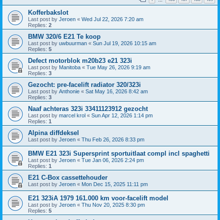
Kofferbakslot
Last post by
Jeroen
«
Wed Jul 22, 2026 7:20 am
Replies:
2
BMW 320/6 E21 Te koop
Last post by
uwbuurman
«
Sun Jul 19, 2026 10:15 am
Replies:
5
Defect motorblok m20b23 e21 323i
Last post by
Manitoba
«
Tue May 26, 2026 9:19 am
Replies:
3
Gezocht: pre-facelift radiator 320/323i
Last post by
Anthonie
«
Sat May 16, 2026 8:42 am
Replies:
3
Naaf achteras 323i 33411123912 gezocht
Last post by
marcel krol
«
Sun Apr 12, 2026 1:14 pm
Replies:
1
Alpina diffdeksel
Last post by
Jeroen
«
Thu Feb 26, 2026 8:33 pm
BMW E21 323i Supersprint sportuitlaat compl incl spaghetti
Last post by
Jeroen
«
Tue Jan 06, 2026 2:24 pm
Replies:
1
E21 C-Box cassettehouder
Last post by
Jeroen
«
Mon Dec 15, 2025 11:11 pm
E21 323iA 1979 161.000 km voor-facelift model
Last post by
Jeroen
«
Thu Nov 20, 2025 8:30 pm
Replies:
5