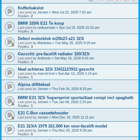
Kofferbakslot
Last post by
Jeroen
«
Wed Jul 22, 2026 7:20 am
Replies:
2
BMW 320/6 E21 Te koop
Last post by
uwbuurman
«
Sun Jul 19, 2026 10:15 am
Replies:
5
Defect motorblok m20b23 e21 323i
Last post by
Manitoba
«
Tue May 26, 2026 9:19 am
Replies:
3
Gezocht: pre-facelift radiator 320/323i
Last post by
Anthonie
«
Sat May 16, 2026 8:42 am
Replies:
3
Naaf achteras 323i 33411123912 gezocht
Last post by
marcel krol
«
Sun Apr 12, 2026 1:14 pm
Replies:
1
Alpina diffdeksel
Last post by
Jeroen
«
Thu Feb 26, 2026 8:33 pm
BMW E21 323i Supersprint sportuitlaat compl incl spaghetti
Last post by
Jeroen
«
Tue Jan 06, 2026 2:24 pm
Replies:
1
E21 C-Box cassettehouder
Last post by
Jeroen
«
Mon Dec 15, 2025 11:11 pm
E21 323iA 1979 161.000 km voor-facelift model
Last post by
Jeroen
«
Thu Nov 20, 2025 8:30 pm
Replies:
5