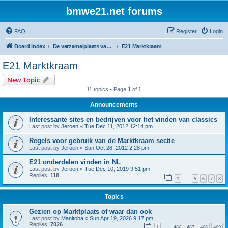
bmwe21.net forums
FAQ
Register
Login
Board index
De verzamelplaats van E21 fanaten der lage landen - Dutch forum
E21 Marktkraam
E21 Marktkraam
New Topic
11 topics • Page
1
of
1
Announcements
Interessante sites en bedrijven voor het vinden van classics
Last post by
Jeroen
«
Tue Dec 11, 2012 12:14 pm
Regels voor gebruik van de Marktkraam sectie
Last post by
Jeroen
«
Sun Oct 28, 2012 2:28 pm
E21 onderdelen vinden in NL
Last post by
Jeroen
«
Tue Dec 10, 2019 9:51 pm
Replies:
118
1
5
6
7
8
…
Topics
Gezien op Marktplaats of waar dan ook
Last post by
Manitoba
«
Sun Apr 19, 2026 9:17 pm
Replies:
7026
1
466
467
468
469
…