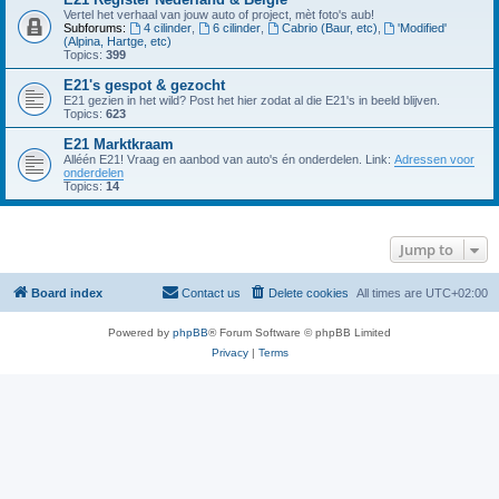
Vertel het verhaal van jouw auto of project, mèt foto's aub!
Subforums:
4 cilinder
,
6 cilinder
,
Cabrio (Baur, etc)
,
'Modified'
(Alpina, Hartge, etc)
Topics:
399
E21's gespot & gezocht
E21 gezien in het wild? Post het hier zodat al die E21's in beeld blijven.
Topics:
623
E21 Marktkraam
Alléén E21! Vraag en aanbod van auto's én onderdelen. Link:
Adressen voor
onderdelen
Topics:
14
Jump to
Board index
Contact us
Delete cookies
All times are
UTC+02:00
Powered by
phpBB
® Forum Software © phpBB Limited
Privacy
|
Terms