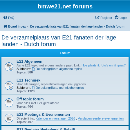
bmwe21.net forums
FAQ
Register
Login
Board index
De verzamelplaats van E21 fanaten der lage landen - Dutch forum
De verzamelplaats van E21 fanaten der lage
landen - Dutch forum
Forum
E21 Algemeen
Als je E21 topic niet ergens anders past. Link:
Hoe plaats ik foto's en filmpjes?
Subforum:
De belangrijkste algemene topics
Topics:
586
E21 Techniek
Voor alle vragen, reparatieverslagen en upgrades
Subforum:
De belangrijkste technische topics
Topics:
1320
Off topic forum
Voor alles niet E21 gerelateerd
Topics:
404
E21 Meetings & Evenementen
Directe links:
Kalender en verslagen 2026
;
Verslagen eerdere evenementen
Topics:
407
E21 Register Nederland & België