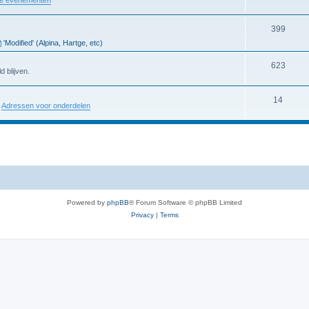
399
'Modified' (Alpina, Hartge, etc)
623
d blijven.
14
:
Adressen voor onderdelen
Powered by
phpBB
® Forum Software © phpBB Limited
Privacy
|
Terms