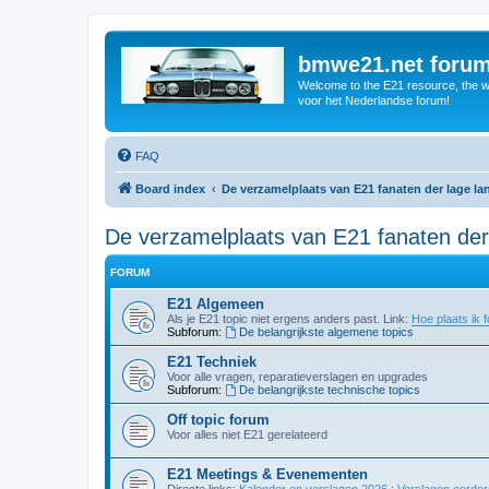
bmwe21.net foru
Welcome to the E21 resource, the wo
voor het Nederlandse forum!
FAQ
Board index
De verzamelplaats van E21 fanaten der lage l
De verzamelplaats van E21 fanaten der
FORUM
E21 Algemeen
Als je E21 topic niet ergens anders past. Link:
Hoe plaats ik f
Subforum:
De belangrijkste algemene topics
E21 Techniek
Voor alle vragen, reparatieverslagen en upgrades
Subforum:
De belangrijkste technische topics
Off topic forum
Voor alles niet E21 gerelateerd
E21 Meetings & Evenementen
Directe links:
Kalender en verslagen 2026
;
Verslagen eerde