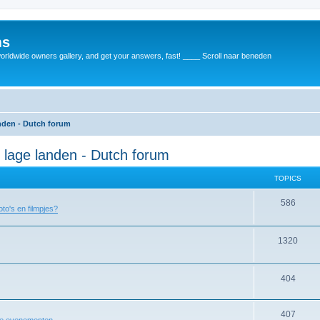
ms
rldwide owners gallery, and get your answers, fast! ____ Scroll naar beneden
anden - Dutch forum
 lage landen - Dutch forum
TOPICS
586
oto's en filmpjes?
1320
404
407
re evenementen