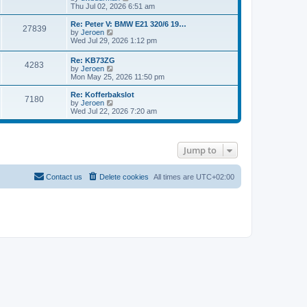
t
h
o
i
Thu Jul 02, 2026 6:51 am
e
e
s
e
s
l
t
w
Re: Peter V: BMW E21 320/6 19…
t
27839
a
t
V
by
Jeroen
p
t
h
i
Wed Jul 29, 2026 1:12 pm
o
e
e
e
s
s
l
w
t
Re: KB73ZG
t
a
4283
t
V
by
Jeroen
p
t
h
i
Mon May 25, 2026 11:50 pm
o
e
e
e
s
s
l
w
Re: Kofferbakslot
t
t
a
7180
t
V
by
Jeroen
p
t
h
i
Wed Jul 22, 2026 7:20 am
o
e
e
e
s
s
l
w
t
t
a
t
p
t
h
o
Jump to
e
e
s
s
l
t
t
a
p
t
Contact us
Delete cookies
All times are
UTC+02:00
o
e
s
s
t
t
p
o
s
t