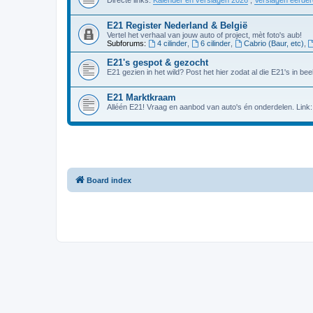
E21 Register Nederland & België
Vertel het verhaal van jouw auto of project, mèt foto's aub!
Subforums:
4 cilinder
,
6 cilinder
,
Cabrio (Baur, etc)
,
E21's gespot & gezocht
E21 gezien in het wild? Post het hier zodat al die E21's in beel
E21 Marktkraam
Alléén E21! Vraag en aanbod van auto's én onderdelen. Link
Board index