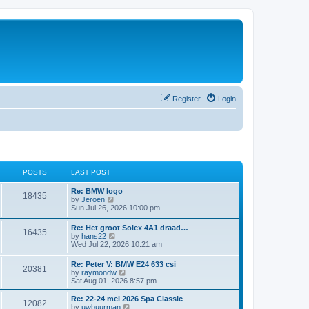
Register
Login
POSTS
LAST POST
Re: BMW logo
18435
V
by
Jeroen
i
Sun Jul 26, 2026 10:00 pm
e
w
Re: Het groot Solex 4A1 draad…
16435
t
V
by
hans22
h
i
Wed Jul 22, 2026 10:21 am
e
e
l
w
Re: Peter V: BMW E24 633 csi
a
20381
t
V
by
raymondw
t
h
i
Sat Aug 01, 2026 8:57 pm
e
e
e
s
l
w
t
Re: 22-24 mei 2026 Spa Classic
a
12082
t
p
V
by
uwbuurman