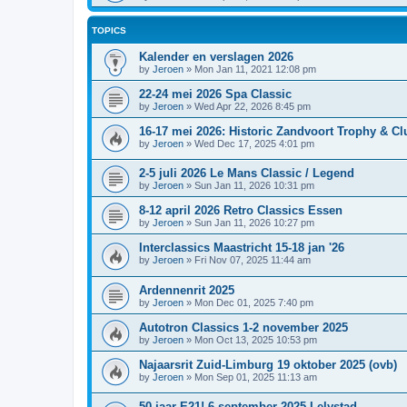
TOPICS
Kalender en verslagen 2026
by
Jeroen
»
Mon Jan 11, 2021 12:08 pm
22-24 mei 2026 Spa Classic
by
Jeroen
»
Wed Apr 22, 2026 8:45 pm
16-17 mei 2026: Historic Zandvoort Trophy & C
by
Jeroen
»
Wed Dec 17, 2025 4:01 pm
2-5 juli 2026 Le Mans Classic / Legend
by
Jeroen
»
Sun Jan 11, 2026 10:31 pm
8-12 april 2026 Retro Classics Essen
by
Jeroen
»
Sun Jan 11, 2026 10:27 pm
Interclassics Maastricht 15-18 jan '26
by
Jeroen
»
Fri Nov 07, 2025 11:44 am
Ardennenrit 2025
by
Jeroen
»
Mon Dec 01, 2025 7:40 pm
Autotron Classics 1-2 november 2025
by
Jeroen
»
Mon Oct 13, 2025 10:53 pm
Najaarsrit Zuid-Limburg 19 oktober 2025 (ovb)
by
Jeroen
»
Mon Sep 01, 2025 11:13 am
50 jaar E21! 6 september 2025 Lelystad