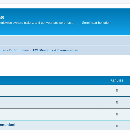
ms
rldwide owners gallery, and get your answers, fast! ____ Scroll naar beneden
anden - Dutch forum
E21 Meetings & Evenementen
REPLIES
0
0
0
nementen!
0