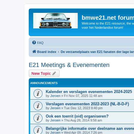
bmwe21.net foru
Welcome to the E21 resource, the wo
voor het Nederlandse forum!
FAQ
Board index
De verzamelplaats van E21 fanaten der lage l
E21 Meetings & Evenementen
New Topic
ANNOUNCEMENTS
Kalender en verslagen evenementen 2024-2025
by
Jeroen
»
Fri Nov 07, 2025 11:48 am
Verslagen evenementen 2022-2023 (NL-B-D-F)
by
Jeroen
»
Tue Dec 12, 2023 9:40 pm
Ook een toerrit (oid) organiseren?
by
Jeroen
»
Thu Aug 28, 2014 9:58 am
Belangrijke informatie over deelname aan eve
by
Jeroen
»
Wed Apr 09, 2014 7:26 pm