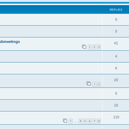
REPLIES
0
5
lubmeetings
41
1
2
3
4
6
20
1
2
5
10
110
1
4
5
6
7
8
…