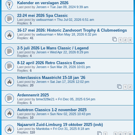
Kalender en verslagen 2026
Last post by
Jeroen
«
Tue Jan 09, 2024 9:39 am
22-24 mei 2026 Spa Classic
Last post by
uwbuurman
«
Thu Jul 02, 2026 6:51 am
Replies:
5
16-17 mei 2026: Historic Zandvoort Trophy & Clubmeetings
Last post by
uwbuurman
«
Mon May 18, 2026 6:32 pm
Replies:
41
1
2
3
2-5 juli 2026 Le Mans Classic / Legend
Last post by
Jeroen
«
Wed Apr 22, 2026 8:29 pm
Replies:
4
8-12 april 2026 Retro Classics Essen
Last post by
Jeroen
«
Sun Mar 29, 2026 10:01 pm
Replies:
6
Interclassics Maastricht 15-18 jan '26
Last post by
Jeroen
«
Sat Jan 17, 2026 12:02 pm
Replies:
20
1
2
Ardennenrit 2025
Last post by
bmw328ie21
«
Fri Dec 05, 2025 6:54 pm
Replies:
5
Autotron Classics 1-2 november 2025
Last post by
Jeroen
«
Sun Nov 02, 2025 10:43 pm
Replies:
10
Najaarsrit Zuid-Limburg 19 oktober 2025 (ovb)
Last post by
Manitoba
«
Fri Oct 31, 2025 8:18 am
Replies:
110
1
5
6
7
8
…