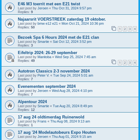
E46 M3 toerrit met een E21 twist
Last post by
Jeroen
«
Thu Oct 31, 2024 9:57 pm
Replies:
9
Najaarsrit VOERSTREEK zaterdag 19 oktober.
Last post by
bmw e12 e21
«
Mon Oct 21, 2024 10:36 pm
Replies:
50
1
2
3
4
Bezoek Spa 6 Hours 2024 met de E21 clan
Last post by
Smartie
«
Sat Oct 12, 2024 3:52 pm
Replies:
3
Eifeltrip 2024: 26-29 september
Last post by
Manitoba
«
Wed Sep 25, 2024 7:45 am
Replies:
49
1
2
3
4
Autotron Classics 2-3 november 2024
Last post by
Peter V.
«
Tue Sep 24, 2024 5:01 am
Replies:
7
Evenementen september 2024
Last post by
Jeroen
«
Wed Aug 28, 2024 4:10 pm
Replies:
7
Alpentour 2024
Last post by
Smartie
«
Tue Aug 20, 2024 8:49 pm
Replies:
12
17 aug 24 oldtimerdag Ruinerwold
Last post by
Frans
«
Thu Aug 08, 2024 9:13 am
Replies:
1
17 aug '24 Modelautobeurs Expo Houten
Last post by
Jeroen
«
Thu Aug 01, 2024 9:15 am