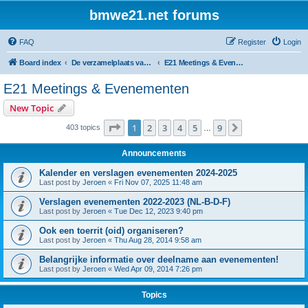
bmwe21.net forums
FAQ
Register
Login
Board index
De verzamelplaats van E21 fanaten der lage landen - Dutch forum
E21 Meetings & Evenementen
E21 Meetings & Evenementen
New Topic
Page
1
of
9
1
2
3
4
5
9
Next
403 topics
…
Announcements
Kalender en verslagen evenementen 2024-2025
Last post by
Jeroen
«
Fri Nov 07, 2025 11:48 am
Verslagen evenementen 2022-2023 (NL-B-D-F)
Last post by
Jeroen
«
Tue Dec 12, 2023 9:40 pm
Ook een toerrit (oid) organiseren?
Last post by
Jeroen
«
Thu Aug 28, 2014 9:58 am
Belangrijke informatie over deelname aan evenementen!
Last post by
Jeroen
«
Wed Apr 09, 2014 7:26 pm
Topics