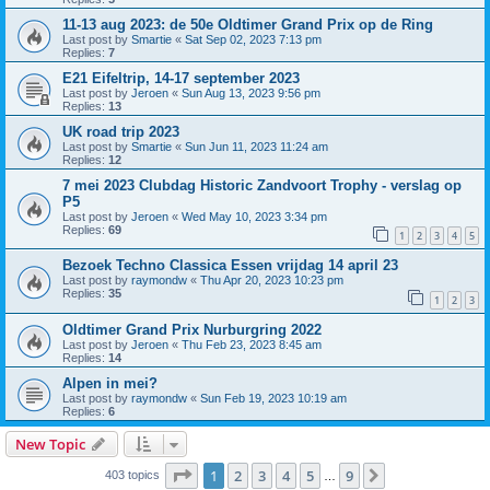
11-13 aug 2023: de 50e Oldtimer Grand Prix op de Ring
Last post by
Smartie
«
Sat Sep 02, 2023 7:13 pm
Replies:
7
E21 Eifeltrip, 14-17 september 2023
Last post by
Jeroen
«
Sun Aug 13, 2023 9:56 pm
Replies:
13
UK road trip 2023
Last post by
Smartie
«
Sun Jun 11, 2023 11:24 am
Replies:
12
7 mei 2023 Clubdag Historic Zandvoort Trophy - verslag op
P5
Last post by
Jeroen
«
Wed May 10, 2023 3:34 pm
Replies:
69
1
2
3
4
5
Bezoek Techno Classica Essen vrijdag 14 april 23
Last post by
raymondw
«
Thu Apr 20, 2023 10:23 pm
Replies:
35
1
2
3
Oldtimer Grand Prix Nurburgring 2022
Last post by
Jeroen
«
Thu Feb 23, 2023 8:45 am
Replies:
14
Alpen in mei?
Last post by
raymondw
«
Sun Feb 19, 2023 10:19 am
Replies:
6
New Topic
Page
1
of
9
1
2
3
4
5
9
Next
403 topics
…