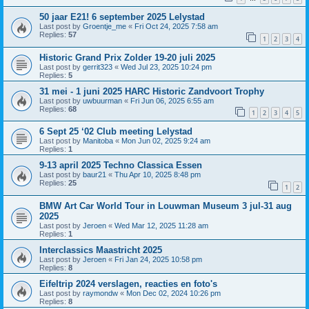
50 jaar E21! 6 september 2025 Lelystad
Last post by
Groentje_me
«
Fri Oct 24, 2025 7:58 am
Replies:
57
1
2
3
4
Historic Grand Prix Zolder 19-20 juli 2025
Last post by
gerrit323
«
Wed Jul 23, 2025 10:24 pm
Replies:
5
31 mei - 1 juni 2025 HARC Historic Zandvoort Trophy
Last post by
uwbuurman
«
Fri Jun 06, 2025 6:55 am
Replies:
68
1
2
3
4
5
6 Sept 25 ‘02 Club meeting Lelystad
Last post by
Manitoba
«
Mon Jun 02, 2025 9:24 am
Replies:
1
9-13 april 2025 Techno Classica Essen
Last post by
baur21
«
Thu Apr 10, 2025 8:48 pm
Replies:
25
1
2
BMW Art Car World Tour in Louwman Museum 3 jul-31 aug
2025
Last post by
Jeroen
«
Wed Mar 12, 2025 11:28 am
Replies:
1
Interclassics Maastricht 2025
Last post by
Jeroen
«
Fri Jan 24, 2025 10:58 pm
Replies:
8
Eifeltrip 2024 verslagen, reacties en foto's
Last post by
raymondw
«
Mon Dec 02, 2024 10:26 pm
Replies:
8