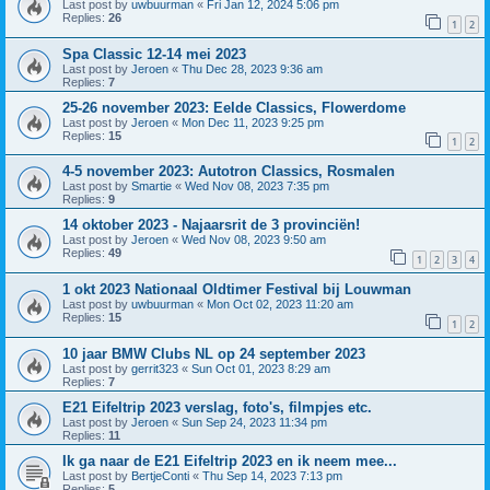
Last post by
uwbuurman
«
Fri Jan 12, 2024 5:06 pm
Replies:
26
1
2
Spa Classic 12-14 mei 2023
Last post by
Jeroen
«
Thu Dec 28, 2023 9:36 am
Replies:
7
25-26 november 2023: Eelde Classics, Flowerdome
Last post by
Jeroen
«
Mon Dec 11, 2023 9:25 pm
Replies:
15
1
2
4-5 november 2023: Autotron Classics, Rosmalen
Last post by
Smartie
«
Wed Nov 08, 2023 7:35 pm
Replies:
9
14 oktober 2023 - Najaarsrit de 3 provinciën!
Last post by
Jeroen
«
Wed Nov 08, 2023 9:50 am
Replies:
49
1
2
3
4
1 okt 2023 Nationaal Oldtimer Festival bij Louwman
Last post by
uwbuurman
«
Mon Oct 02, 2023 11:20 am
Replies:
15
1
2
10 jaar BMW Clubs NL op 24 september 2023
Last post by
gerrit323
«
Sun Oct 01, 2023 8:29 am
Replies:
7
E21 Eifeltrip 2023 verslag, foto's, filmpjes etc.
Last post by
Jeroen
«
Sun Sep 24, 2023 11:34 pm
Replies:
11
Ik ga naar de E21 Eifeltrip 2023 en ik neem mee...
Last post by
BertjeConti
«
Thu Sep 14, 2023 7:13 pm
Replies:
5