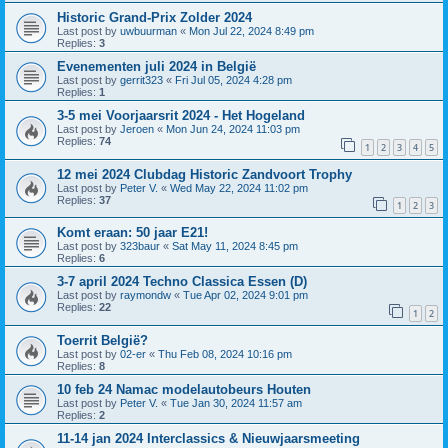
Historic Grand-Prix Zolder 2024
Last post by
uwbuurman
«
Mon Jul 22, 2024 8:49 pm
Replies:
3
Evenementen juli 2024 in België
Last post by
gerrit323
«
Fri Jul 05, 2024 4:28 pm
Replies:
1
3-5 mei Voorjaarsrit 2024 - Het Hogeland
Last post by
Jeroen
«
Mon Jun 24, 2024 11:03 pm
Replies:
74
1
2
3
4
5
12 mei 2024 Clubdag Historic Zandvoort Trophy
Last post by
Peter V.
«
Wed May 22, 2024 11:02 pm
Replies:
37
1
2
3
Komt eraan: 50 jaar E21!
Last post by
323baur
«
Sat May 11, 2024 8:45 pm
Replies:
6
3-7 april 2024 Techno Classica Essen (D)
Last post by
raymondw
«
Tue Apr 02, 2024 9:01 pm
Replies:
22
1
2
Toerrit België?
Last post by
02-er
«
Thu Feb 08, 2024 10:16 pm
Replies:
8
10 feb 24 Namac modelautobeurs Houten
Last post by
Peter V.
«
Tue Jan 30, 2024 11:57 am
Replies:
2
11-14 jan 2024 Interclassics & Nieuwjaarsmeeting