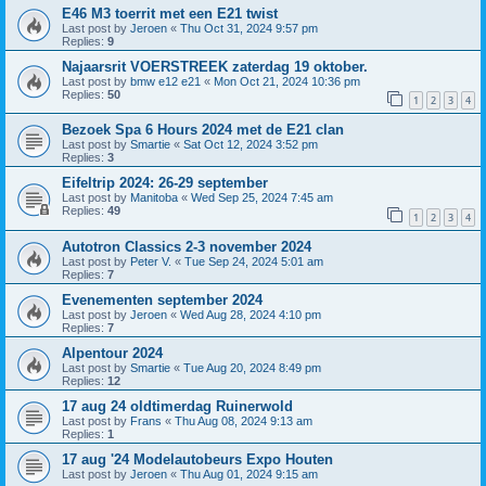
E46 M3 toerrit met een E21 twist
Last post by
Jeroen
«
Thu Oct 31, 2024 9:57 pm
Replies:
9
Najaarsrit VOERSTREEK zaterdag 19 oktober.
Last post by
bmw e12 e21
«
Mon Oct 21, 2024 10:36 pm
Replies:
50
1
2
3
4
Bezoek Spa 6 Hours 2024 met de E21 clan
Last post by
Smartie
«
Sat Oct 12, 2024 3:52 pm
Replies:
3
Eifeltrip 2024: 26-29 september
Last post by
Manitoba
«
Wed Sep 25, 2024 7:45 am
Replies:
49
1
2
3
4
Autotron Classics 2-3 november 2024
Last post by
Peter V.
«
Tue Sep 24, 2024 5:01 am
Replies:
7
Evenementen september 2024
Last post by
Jeroen
«
Wed Aug 28, 2024 4:10 pm
Replies:
7
Alpentour 2024
Last post by
Smartie
«
Tue Aug 20, 2024 8:49 pm
Replies:
12
17 aug 24 oldtimerdag Ruinerwold
Last post by
Frans
«
Thu Aug 08, 2024 9:13 am
Replies:
1
17 aug '24 Modelautobeurs Expo Houten
Last post by
Jeroen
«
Thu Aug 01, 2024 9:15 am