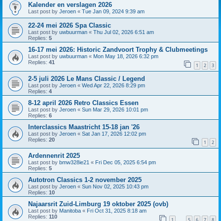
Kalender en verslagen 2026
Last post by
Jeroen
«
Tue Jan 09, 2024 9:39 am
22-24 mei 2026 Spa Classic
Last post by
uwbuurman
«
Thu Jul 02, 2026 6:51 am
Replies:
5
16-17 mei 2026: Historic Zandvoort Trophy & Clubmeetings
Last post by
uwbuurman
«
Mon May 18, 2026 6:32 pm
Replies:
41
1
2
3
2-5 juli 2026 Le Mans Classic / Legend
Last post by
Jeroen
«
Wed Apr 22, 2026 8:29 pm
Replies:
4
8-12 april 2026 Retro Classics Essen
Last post by
Jeroen
«
Sun Mar 29, 2026 10:01 pm
Replies:
6
Interclassics Maastricht 15-18 jan '26
Last post by
Jeroen
«
Sat Jan 17, 2026 12:02 pm
Replies:
20
1
2
Ardennenrit 2025
Last post by
bmw328ie21
«
Fri Dec 05, 2025 6:54 pm
Replies:
5
Autotron Classics 1-2 november 2025
Last post by
Jeroen
«
Sun Nov 02, 2025 10:43 pm
Replies:
10
Najaarsrit Zuid-Limburg 19 oktober 2025 (ovb)
Last post by
Manitoba
«
Fri Oct 31, 2025 8:18 am
Replies:
110
1
5
6
7
8
…