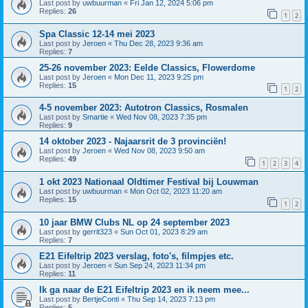
Last post by
uwbuurman
«
Fri Jan 12, 2024 5:06 pm
Replies:
26
1
2
Spa Classic 12-14 mei 2023
Last post by
Jeroen
«
Thu Dec 28, 2023 9:36 am
Replies:
7
25-26 november 2023: Eelde Classics, Flowerdome
Last post by
Jeroen
«
Mon Dec 11, 2023 9:25 pm
Replies:
15
1
2
4-5 november 2023: Autotron Classics, Rosmalen
Last post by
Smartie
«
Wed Nov 08, 2023 7:35 pm
Replies:
9
14 oktober 2023 - Najaarsrit de 3 provinciën!
Last post by
Jeroen
«
Wed Nov 08, 2023 9:50 am
Replies:
49
1
2
3
4
1 okt 2023 Nationaal Oldtimer Festival bij Louwman
Last post by
uwbuurman
«
Mon Oct 02, 2023 11:20 am
Replies:
15
1
2
10 jaar BMW Clubs NL op 24 september 2023
Last post by
gerrit323
«
Sun Oct 01, 2023 8:29 am
Replies:
7
E21 Eifeltrip 2023 verslag, foto's, filmpjes etc.
Last post by
Jeroen
«
Sun Sep 24, 2023 11:34 pm
Replies:
11
Ik ga naar de E21 Eifeltrip 2023 en ik neem mee...
Last post by
BertjeConti
«
Thu Sep 14, 2023 7:13 pm
Replies:
5