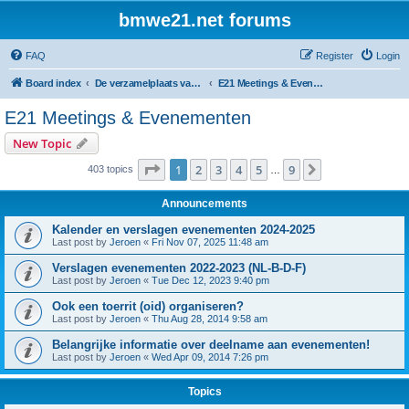
bmwe21.net forums
FAQ
Register
Login
Board index
De verzamelplaats van E21 fanaten der lage landen - Dutch forum
E21 Meetings & Evenementen
E21 Meetings & Evenementen
New Topic
Page
1
of
9
1
2
3
4
5
9
Next
403 topics
…
Announcements
Kalender en verslagen evenementen 2024-2025
Last post by
Jeroen
«
Fri Nov 07, 2025 11:48 am
Verslagen evenementen 2022-2023 (NL-B-D-F)
Last post by
Jeroen
«
Tue Dec 12, 2023 9:40 pm
Ook een toerrit (oid) organiseren?
Last post by
Jeroen
«
Thu Aug 28, 2014 9:58 am
Belangrijke informatie over deelname aan evenementen!
Last post by
Jeroen
«
Wed Apr 09, 2014 7:26 pm
Topics