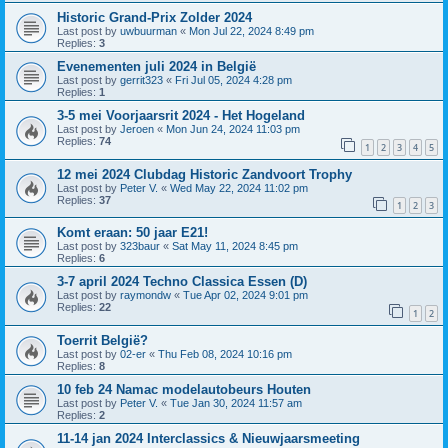
Historic Grand-Prix Zolder 2024
Last post by
uwbuurman
«
Mon Jul 22, 2024 8:49 pm
Replies:
3
Evenementen juli 2024 in België
Last post by
gerrit323
«
Fri Jul 05, 2024 4:28 pm
Replies:
1
3-5 mei Voorjaarsrit 2024 - Het Hogeland
Last post by
Jeroen
«
Mon Jun 24, 2024 11:03 pm
Replies:
74
1
2
3
4
5
12 mei 2024 Clubdag Historic Zandvoort Trophy
Last post by
Peter V.
«
Wed May 22, 2024 11:02 pm
Replies:
37
1
2
3
Komt eraan: 50 jaar E21!
Last post by
323baur
«
Sat May 11, 2024 8:45 pm
Replies:
6
3-7 april 2024 Techno Classica Essen (D)
Last post by
raymondw
«
Tue Apr 02, 2024 9:01 pm
Replies:
22
1
2
Toerrit België?
Last post by
02-er
«
Thu Feb 08, 2024 10:16 pm
Replies:
8
10 feb 24 Namac modelautobeurs Houten
Last post by
Peter V.
«
Tue Jan 30, 2024 11:57 am
Replies:
2
11-14 jan 2024 Interclassics & Nieuwjaarsmeeting