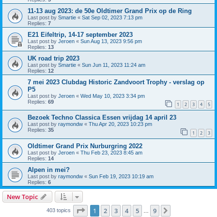
11-13 aug 2023: de 50e Oldtimer Grand Prix op de Ring
Last post by
Smartie
«
Sat Sep 02, 2023 7:13 pm
Replies:
7
E21 Eifeltrip, 14-17 september 2023
Last post by
Jeroen
«
Sun Aug 13, 2023 9:56 pm
Replies:
13
UK road trip 2023
Last post by
Smartie
«
Sun Jun 11, 2023 11:24 am
Replies:
12
7 mei 2023 Clubdag Historic Zandvoort Trophy - verslag op
P5
Last post by
Jeroen
«
Wed May 10, 2023 3:34 pm
Replies:
69
1
2
3
4
5
Bezoek Techno Classica Essen vrijdag 14 april 23
Last post by
raymondw
«
Thu Apr 20, 2023 10:23 pm
Replies:
35
1
2
3
Oldtimer Grand Prix Nurburgring 2022
Last post by
Jeroen
«
Thu Feb 23, 2023 8:45 am
Replies:
14
Alpen in mei?
Last post by
raymondw
«
Sun Feb 19, 2023 10:19 am
Replies:
6
New Topic
Page
1
of
9
1
2
3
4
5
9
Next
403 topics
…