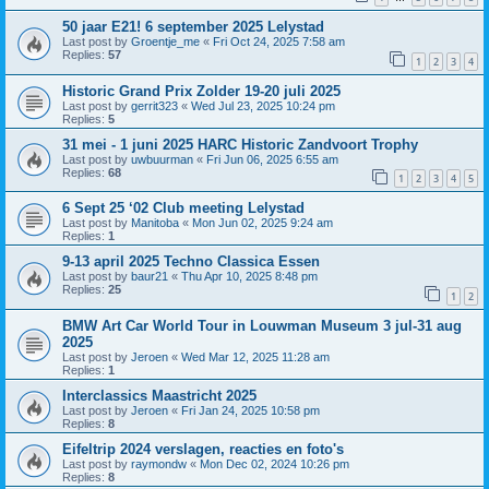
50 jaar E21! 6 september 2025 Lelystad
Last post by
Groentje_me
«
Fri Oct 24, 2025 7:58 am
Replies:
57
1
2
3
4
Historic Grand Prix Zolder 19-20 juli 2025
Last post by
gerrit323
«
Wed Jul 23, 2025 10:24 pm
Replies:
5
31 mei - 1 juni 2025 HARC Historic Zandvoort Trophy
Last post by
uwbuurman
«
Fri Jun 06, 2025 6:55 am
Replies:
68
1
2
3
4
5
6 Sept 25 ‘02 Club meeting Lelystad
Last post by
Manitoba
«
Mon Jun 02, 2025 9:24 am
Replies:
1
9-13 april 2025 Techno Classica Essen
Last post by
baur21
«
Thu Apr 10, 2025 8:48 pm
Replies:
25
1
2
BMW Art Car World Tour in Louwman Museum 3 jul-31 aug
2025
Last post by
Jeroen
«
Wed Mar 12, 2025 11:28 am
Replies:
1
Interclassics Maastricht 2025
Last post by
Jeroen
«
Fri Jan 24, 2025 10:58 pm
Replies:
8
Eifeltrip 2024 verslagen, reacties en foto's
Last post by
raymondw
«
Mon Dec 02, 2024 10:26 pm
Replies:
8