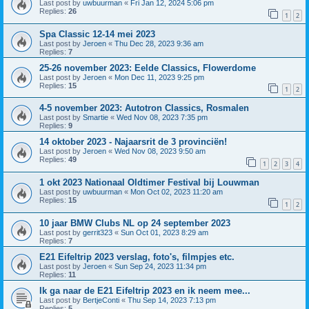
Last post by
uwbuurman
«
Fri Jan 12, 2024 5:06 pm
Replies:
26
1
2
Spa Classic 12-14 mei 2023
Last post by
Jeroen
«
Thu Dec 28, 2023 9:36 am
Replies:
7
25-26 november 2023: Eelde Classics, Flowerdome
Last post by
Jeroen
«
Mon Dec 11, 2023 9:25 pm
Replies:
15
1
2
4-5 november 2023: Autotron Classics, Rosmalen
Last post by
Smartie
«
Wed Nov 08, 2023 7:35 pm
Replies:
9
14 oktober 2023 - Najaarsrit de 3 provinciën!
Last post by
Jeroen
«
Wed Nov 08, 2023 9:50 am
Replies:
49
1
2
3
4
1 okt 2023 Nationaal Oldtimer Festival bij Louwman
Last post by
uwbuurman
«
Mon Oct 02, 2023 11:20 am
Replies:
15
1
2
10 jaar BMW Clubs NL op 24 september 2023
Last post by
gerrit323
«
Sun Oct 01, 2023 8:29 am
Replies:
7
E21 Eifeltrip 2023 verslag, foto's, filmpjes etc.
Last post by
Jeroen
«
Sun Sep 24, 2023 11:34 pm
Replies:
11
Ik ga naar de E21 Eifeltrip 2023 en ik neem mee...
Last post by
BertjeConti
«
Thu Sep 14, 2023 7:13 pm
Replies:
5