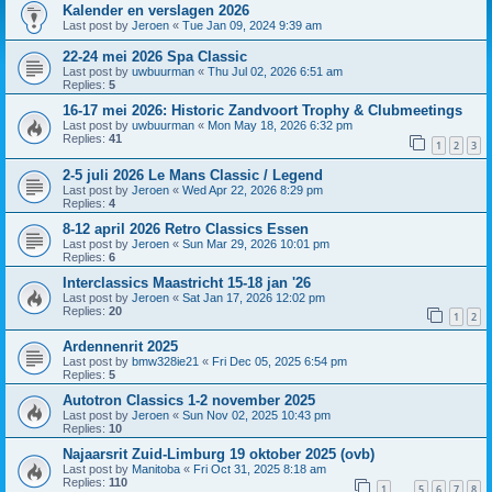
Kalender en verslagen 2026
Last post by
Jeroen
«
Tue Jan 09, 2024 9:39 am
22-24 mei 2026 Spa Classic
Last post by
uwbuurman
«
Thu Jul 02, 2026 6:51 am
Replies:
5
16-17 mei 2026: Historic Zandvoort Trophy & Clubmeetings
Last post by
uwbuurman
«
Mon May 18, 2026 6:32 pm
Replies:
41
1
2
3
2-5 juli 2026 Le Mans Classic / Legend
Last post by
Jeroen
«
Wed Apr 22, 2026 8:29 pm
Replies:
4
8-12 april 2026 Retro Classics Essen
Last post by
Jeroen
«
Sun Mar 29, 2026 10:01 pm
Replies:
6
Interclassics Maastricht 15-18 jan '26
Last post by
Jeroen
«
Sat Jan 17, 2026 12:02 pm
Replies:
20
1
2
Ardennenrit 2025
Last post by
bmw328ie21
«
Fri Dec 05, 2025 6:54 pm
Replies:
5
Autotron Classics 1-2 november 2025
Last post by
Jeroen
«
Sun Nov 02, 2025 10:43 pm
Replies:
10
Najaarsrit Zuid-Limburg 19 oktober 2025 (ovb)
Last post by
Manitoba
«
Fri Oct 31, 2025 8:18 am
Replies:
110
1
5
6
7
8
…