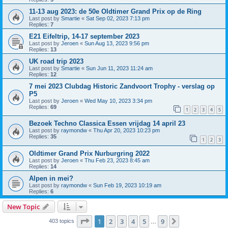
11-13 aug 2023: de 50e Oldtimer Grand Prix op de Ring
Last post by
Smartie
«
Sat Sep 02, 2023 7:13 pm
Replies:
7
E21 Eifeltrip, 14-17 september 2023
Last post by
Jeroen
«
Sun Aug 13, 2023 9:56 pm
Replies:
13
UK road trip 2023
Last post by
Smartie
«
Sun Jun 11, 2023 11:24 am
Replies:
12
7 mei 2023 Clubdag Historic Zandvoort Trophy - verslag op
P5
Last post by
Jeroen
«
Wed May 10, 2023 3:34 pm
Replies:
69
1
2
3
4
5
Bezoek Techno Classica Essen vrijdag 14 april 23
Last post by
raymondw
«
Thu Apr 20, 2023 10:23 pm
Replies:
35
1
2
3
Oldtimer Grand Prix Nurburgring 2022
Last post by
Jeroen
«
Thu Feb 23, 2023 8:45 am
Replies:
14
Alpen in mei?
Last post by
raymondw
«
Sun Feb 19, 2023 10:19 am
Replies:
6
New Topic
Page
1
of
9
1
2
3
4
5
9
Next
403 topics
…