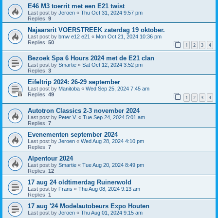
E46 M3 toerrit met een E21 twist
Last post by
Jeroen
«
Thu Oct 31, 2024 9:57 pm
Replies:
9
Najaarsrit VOERSTREEK zaterdag 19 oktober.
Last post by
bmw e12 e21
«
Mon Oct 21, 2024 10:36 pm
Replies:
50
1
2
3
4
Bezoek Spa 6 Hours 2024 met de E21 clan
Last post by
Smartie
«
Sat Oct 12, 2024 3:52 pm
Replies:
3
Eifeltrip 2024: 26-29 september
Last post by
Manitoba
«
Wed Sep 25, 2024 7:45 am
Replies:
49
1
2
3
4
Autotron Classics 2-3 november 2024
Last post by
Peter V.
«
Tue Sep 24, 2024 5:01 am
Replies:
7
Evenementen september 2024
Last post by
Jeroen
«
Wed Aug 28, 2024 4:10 pm
Replies:
7
Alpentour 2024
Last post by
Smartie
«
Tue Aug 20, 2024 8:49 pm
Replies:
12
17 aug 24 oldtimerdag Ruinerwold
Last post by
Frans
«
Thu Aug 08, 2024 9:13 am
Replies:
1
17 aug '24 Modelautobeurs Expo Houten
Last post by
Jeroen
«
Thu Aug 01, 2024 9:15 am