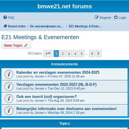
bmwe21.net forums
FAQ
Register
Login
Board index
De verzamelplaats van E21 fanaten der lage landen - Dutch forum
E21 Meetings & Evenementen
E21 Meetings & Evenementen
New Topic
Page
1
of
9
1
2
3
4
5
9
Next
403 topics
…
Announcements
Kalender en verslagen evenementen 2024-2025
Last post by
Jeroen
«
Fri Nov 07, 2025 11:48 am
Verslagen evenementen 2022-2023 (NL-B-D-F)
Last post by
Jeroen
«
Tue Dec 12, 2023 9:40 pm
Ook een toerrit (oid) organiseren?
Last post by
Jeroen
«
Thu Aug 28, 2014 9:58 am
Belangrijke informatie over deelname aan evenementen!
Last post by
Jeroen
«
Wed Apr 09, 2014 7:26 pm
Topics