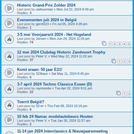
Historic Grand-Prix Zolder 2024
Last post by
uwbuurman
«
Mon Jul 22, 2024 8:49 pm
Replies:
3
Evenementen juli 2024 in België
Last post by
gerrit323
«
Fri Jul 05, 2024 4:28 pm
Replies:
1
3-5 mei Voorjaarsrit 2024 - Het Hogeland
Last post by
Jeroen
«
Mon Jun 24, 2024 11:03 pm
Replies:
74
1
2
3
4
5
12 mei 2024 Clubdag Historic Zandvoort Trophy
Last post by
Peter V.
«
Wed May 22, 2024 11:02 pm
Replies:
37
1
2
3
Komt eraan: 50 jaar E21!
Last post by
323baur
«
Sat May 11, 2024 8:45 pm
Replies:
6
3-7 april 2024 Techno Classica Essen (D)
Last post by
raymondw
«
Tue Apr 02, 2024 9:01 pm
Replies:
22
1
2
Toerrit België?
Last post by
02-er
«
Thu Feb 08, 2024 10:16 pm
Replies:
8
10 feb 24 Namac modelautobeurs Houten
Last post by
Peter V.
«
Tue Jan 30, 2024 11:57 am
Replies:
2
11-14 jan 2024 Interclassics & Nieuwjaarsmeeting