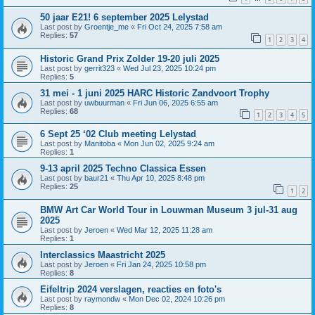
50 jaar E21! 6 september 2025 Lelystad
Last post by
Groentje_me
«
Fri Oct 24, 2025 7:58 am
Replies:
57
1
2
3
4
Historic Grand Prix Zolder 19-20 juli 2025
Last post by
gerrit323
«
Wed Jul 23, 2025 10:24 pm
Replies:
5
31 mei - 1 juni 2025 HARC Historic Zandvoort Trophy
Last post by
uwbuurman
«
Fri Jun 06, 2025 6:55 am
Replies:
68
1
2
3
4
5
6 Sept 25 ‘02 Club meeting Lelystad
Last post by
Manitoba
«
Mon Jun 02, 2025 9:24 am
Replies:
1
9-13 april 2025 Techno Classica Essen
Last post by
baur21
«
Thu Apr 10, 2025 8:48 pm
Replies:
25
1
2
BMW Art Car World Tour in Louwman Museum 3 jul-31 aug
2025
Last post by
Jeroen
«
Wed Mar 12, 2025 11:28 am
Replies:
1
Interclassics Maastricht 2025
Last post by
Jeroen
«
Fri Jan 24, 2025 10:58 pm
Replies:
8
Eifeltrip 2024 verslagen, reacties en foto's
Last post by
raymondw
«
Mon Dec 02, 2024 10:26 pm
Replies:
8