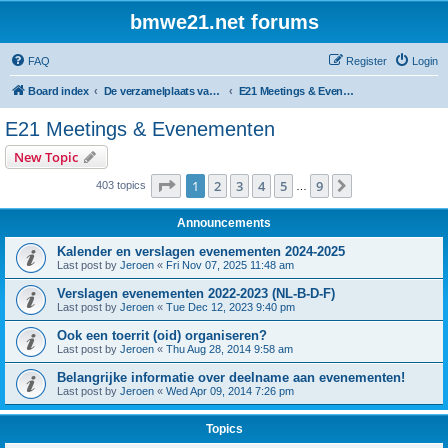
bmwe21.net forums
FAQ
Register
Login
Board index
De verzamelplaats van E21 fanaten der lage landen - Dutch forum
E21 Meetings & Evenementen
E21 Meetings & Evenementen
New Topic
Page
1
of
9
1
2
3
4
5
9
Next
403 topics
…
Announcements
Kalender en verslagen evenementen 2024-2025
Last post by
Jeroen
«
Fri Nov 07, 2025 11:48 am
Verslagen evenementen 2022-2023 (NL-B-D-F)
Last post by
Jeroen
«
Tue Dec 12, 2023 9:40 pm
Ook een toerrit (oid) organiseren?
Last post by
Jeroen
«
Thu Aug 28, 2014 9:58 am
Belangrijke informatie over deelname aan evenementen!
Last post by
Jeroen
«
Wed Apr 09, 2014 7:26 pm
Topics