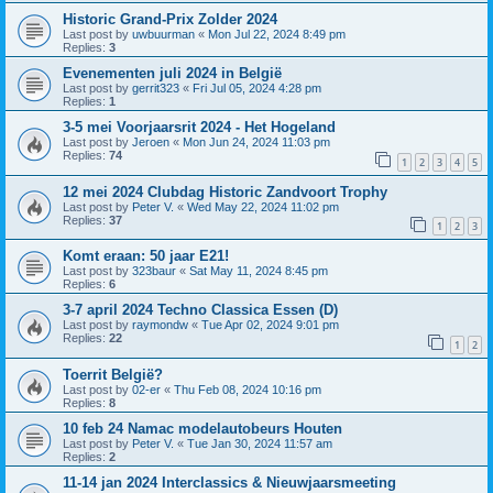
Historic Grand-Prix Zolder 2024
Last post by
uwbuurman
«
Mon Jul 22, 2024 8:49 pm
Replies:
3
Evenementen juli 2024 in België
Last post by
gerrit323
«
Fri Jul 05, 2024 4:28 pm
Replies:
1
3-5 mei Voorjaarsrit 2024 - Het Hogeland
Last post by
Jeroen
«
Mon Jun 24, 2024 11:03 pm
Replies:
74
1
2
3
4
5
12 mei 2024 Clubdag Historic Zandvoort Trophy
Last post by
Peter V.
«
Wed May 22, 2024 11:02 pm
Replies:
37
1
2
3
Komt eraan: 50 jaar E21!
Last post by
323baur
«
Sat May 11, 2024 8:45 pm
Replies:
6
3-7 april 2024 Techno Classica Essen (D)
Last post by
raymondw
«
Tue Apr 02, 2024 9:01 pm
Replies:
22
1
2
Toerrit België?
Last post by
02-er
«
Thu Feb 08, 2024 10:16 pm
Replies:
8
10 feb 24 Namac modelautobeurs Houten
Last post by
Peter V.
«
Tue Jan 30, 2024 11:57 am
Replies:
2
11-14 jan 2024 Interclassics & Nieuwjaarsmeeting