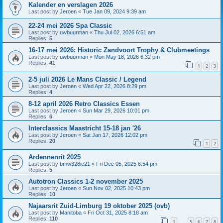
Kalender en verslagen 2026
Last post by
Jeroen
«
Tue Jan 09, 2024 9:39 am
22-24 mei 2026 Spa Classic
Last post by
uwbuurman
«
Thu Jul 02, 2026 6:51 am
Replies:
5
16-17 mei 2026: Historic Zandvoort Trophy & Clubmeetings
Last post by
uwbuurman
«
Mon May 18, 2026 6:32 pm
Replies:
41
1
2
3
2-5 juli 2026 Le Mans Classic / Legend
Last post by
Jeroen
«
Wed Apr 22, 2026 8:29 pm
Replies:
4
8-12 april 2026 Retro Classics Essen
Last post by
Jeroen
«
Sun Mar 29, 2026 10:01 pm
Replies:
6
Interclassics Maastricht 15-18 jan '26
Last post by
Jeroen
«
Sat Jan 17, 2026 12:02 pm
Replies:
20
1
2
Ardennenrit 2025
Last post by
bmw328ie21
«
Fri Dec 05, 2025 6:54 pm
Replies:
5
Autotron Classics 1-2 november 2025
Last post by
Jeroen
«
Sun Nov 02, 2025 10:43 pm
Replies:
10
Najaarsrit Zuid-Limburg 19 oktober 2025 (ovb)
Last post by
Manitoba
«
Fri Oct 31, 2025 8:18 am
Replies:
110
1
5
6
7
8
…