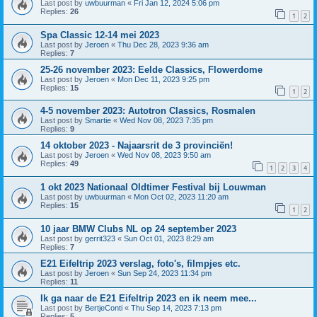
Last post by
uwbuurman
«
Fri Jan 12, 2024 5:06 pm
Replies:
26
1
2
Spa Classic 12-14 mei 2023
Last post by
Jeroen
«
Thu Dec 28, 2023 9:36 am
Replies:
7
25-26 november 2023: Eelde Classics, Flowerdome
Last post by
Jeroen
«
Mon Dec 11, 2023 9:25 pm
Replies:
15
1
2
4-5 november 2023: Autotron Classics, Rosmalen
Last post by
Smartie
«
Wed Nov 08, 2023 7:35 pm
Replies:
9
14 oktober 2023 - Najaarsrit de 3 provinciën!
Last post by
Jeroen
«
Wed Nov 08, 2023 9:50 am
Replies:
49
1
2
3
4
1 okt 2023 Nationaal Oldtimer Festival bij Louwman
Last post by
uwbuurman
«
Mon Oct 02, 2023 11:20 am
Replies:
15
1
2
10 jaar BMW Clubs NL op 24 september 2023
Last post by
gerrit323
«
Sun Oct 01, 2023 8:29 am
Replies:
7
E21 Eifeltrip 2023 verslag, foto's, filmpjes etc.
Last post by
Jeroen
«
Sun Sep 24, 2023 11:34 pm
Replies:
11
Ik ga naar de E21 Eifeltrip 2023 en ik neem mee...
Last post by
BertjeConti
«
Thu Sep 14, 2023 7:13 pm
Replies:
5