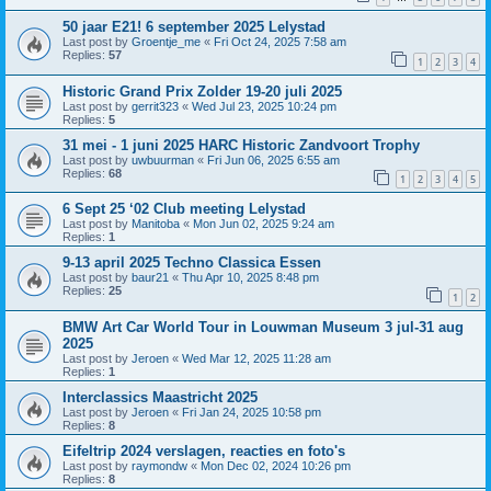
50 jaar E21! 6 september 2025 Lelystad
Last post by
Groentje_me
«
Fri Oct 24, 2025 7:58 am
Replies:
57
1
2
3
4
Historic Grand Prix Zolder 19-20 juli 2025
Last post by
gerrit323
«
Wed Jul 23, 2025 10:24 pm
Replies:
5
31 mei - 1 juni 2025 HARC Historic Zandvoort Trophy
Last post by
uwbuurman
«
Fri Jun 06, 2025 6:55 am
Replies:
68
1
2
3
4
5
6 Sept 25 ‘02 Club meeting Lelystad
Last post by
Manitoba
«
Mon Jun 02, 2025 9:24 am
Replies:
1
9-13 april 2025 Techno Classica Essen
Last post by
baur21
«
Thu Apr 10, 2025 8:48 pm
Replies:
25
1
2
BMW Art Car World Tour in Louwman Museum 3 jul-31 aug
2025
Last post by
Jeroen
«
Wed Mar 12, 2025 11:28 am
Replies:
1
Interclassics Maastricht 2025
Last post by
Jeroen
«
Fri Jan 24, 2025 10:58 pm
Replies:
8
Eifeltrip 2024 verslagen, reacties en foto's
Last post by
raymondw
«
Mon Dec 02, 2024 10:26 pm
Replies:
8