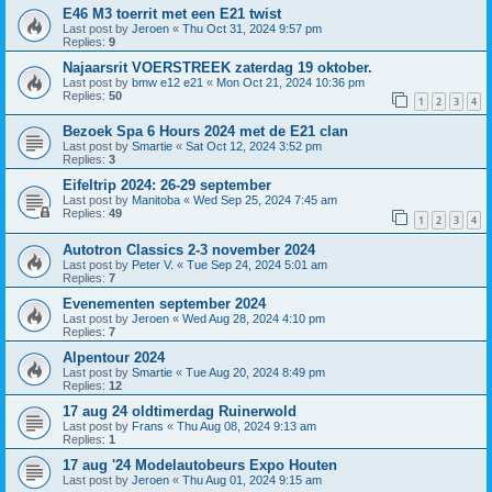
E46 M3 toerrit met een E21 twist
Last post by
Jeroen
«
Thu Oct 31, 2024 9:57 pm
Replies:
9
Najaarsrit VOERSTREEK zaterdag 19 oktober.
Last post by
bmw e12 e21
«
Mon Oct 21, 2024 10:36 pm
Replies:
50
1
2
3
4
Bezoek Spa 6 Hours 2024 met de E21 clan
Last post by
Smartie
«
Sat Oct 12, 2024 3:52 pm
Replies:
3
Eifeltrip 2024: 26-29 september
Last post by
Manitoba
«
Wed Sep 25, 2024 7:45 am
Replies:
49
1
2
3
4
Autotron Classics 2-3 november 2024
Last post by
Peter V.
«
Tue Sep 24, 2024 5:01 am
Replies:
7
Evenementen september 2024
Last post by
Jeroen
«
Wed Aug 28, 2024 4:10 pm
Replies:
7
Alpentour 2024
Last post by
Smartie
«
Tue Aug 20, 2024 8:49 pm
Replies:
12
17 aug 24 oldtimerdag Ruinerwold
Last post by
Frans
«
Thu Aug 08, 2024 9:13 am
Replies:
1
17 aug '24 Modelautobeurs Expo Houten
Last post by
Jeroen
«
Thu Aug 01, 2024 9:15 am