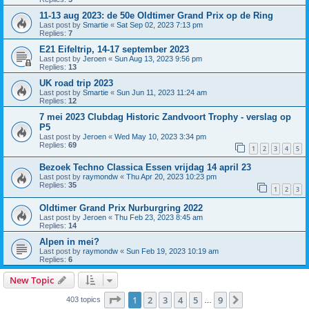
11-13 aug 2023: de 50e Oldtimer Grand Prix op de Ring
Last post by
Smartie
«
Sat Sep 02, 2023 7:13 pm
Replies:
7
E21 Eifeltrip, 14-17 september 2023
Last post by
Jeroen
«
Sun Aug 13, 2023 9:56 pm
Replies:
13
UK road trip 2023
Last post by
Smartie
«
Sun Jun 11, 2023 11:24 am
Replies:
12
7 mei 2023 Clubdag Historic Zandvoort Trophy - verslag op
P5
Last post by
Jeroen
«
Wed May 10, 2023 3:34 pm
Replies:
69
1
2
3
4
5
Bezoek Techno Classica Essen vrijdag 14 april 23
Last post by
raymondw
«
Thu Apr 20, 2023 10:23 pm
Replies:
35
1
2
3
Oldtimer Grand Prix Nurburgring 2022
Last post by
Jeroen
«
Thu Feb 23, 2023 8:45 am
Replies:
14
Alpen in mei?
Last post by
raymondw
«
Sun Feb 19, 2023 10:19 am
Replies:
6
New Topic
Page
1
of
9
1
2
3
4
5
9
Next
403 topics
…