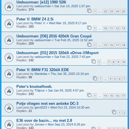
Uwbuurman: [e12] 1980 528i
Last post by
uwbuurman
«
Sat Jun 14, 2025 1:07 pm
Replies:
374
1
22
23
24
25
…
Peter V: BMW Z4 2.5i
Last post by
Peter V.
«
Wed Mar 19, 2025 8:17 pm
Replies:
183
1
10
11
12
13
…
Uwbuurman: [f36] 2016 420dA Gran Coupé
Last post by
uwbuurman
«
Tue Feb 25, 2025 11:52 am
Replies:
259
1
15
16
17
18
…
Uwbuurman: [f31] 2015 320dA xDrive ///Msport
Last post by
uwbuurman
«
Sat Feb 22, 2025 7:43 pm
Replies:
142
1
7
8
9
10
…
Peter V: BMW F31 320dA EDE
Last post by
Manitoba
«
Thu Jan 30, 2025 10:16 pm
Replies:
99
1
4
5
6
7
…
Peter's knutselhoek.
Last post by
Thijsse
«
Sat Jan 04, 2025 4:57 pm
Replies:
243
1
14
15
16
17
…
Potje vliegen met een antieke DC-3
Last post by
gerrit323
«
Wed Oct 23, 2024 10:30 am
Replies:
21
1
2
E36 voor de bazin... nu met 2.8
Last post by
Jeroen
«
Mon Sep 23, 2024 6:28 pm
Replies:
143