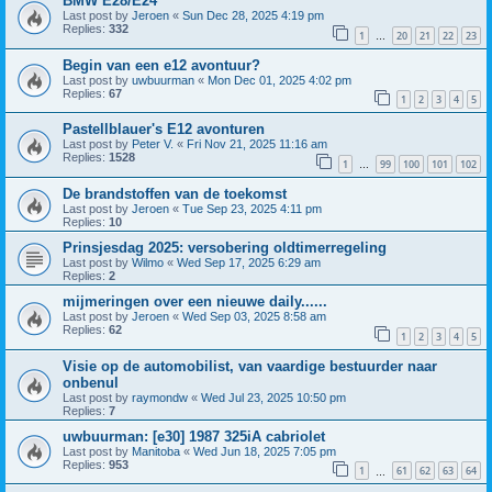
BMW E28/E24
Last post by
Jeroen
«
Sun Dec 28, 2025 4:19 pm
Replies:
332
1
20
21
22
23
…
Begin van een e12 avontuur?
Last post by
uwbuurman
«
Mon Dec 01, 2025 4:02 pm
Replies:
67
1
2
3
4
5
Pastellblauer's E12 avonturen
Last post by
Peter V.
«
Fri Nov 21, 2025 11:16 am
Replies:
1528
1
99
100
101
102
…
De brandstoffen van de toekomst
Last post by
Jeroen
«
Tue Sep 23, 2025 4:11 pm
Replies:
10
Prinsjesdag 2025: versobering oldtimerregeling
Last post by
Wilmo
«
Wed Sep 17, 2025 6:29 am
Replies:
2
mijmeringen over een nieuwe daily......
Last post by
Jeroen
«
Wed Sep 03, 2025 8:58 am
Replies:
62
1
2
3
4
5
Visie op de automobilist, van vaardige bestuurder naar
onbenul
Last post by
raymondw
«
Wed Jul 23, 2025 10:50 pm
Replies:
7
uwbuurman: [e30] 1987 325iA cabriolet
Last post by
Manitoba
«
Wed Jun 18, 2025 7:05 pm
Replies:
953
1
61
62
63
64
…