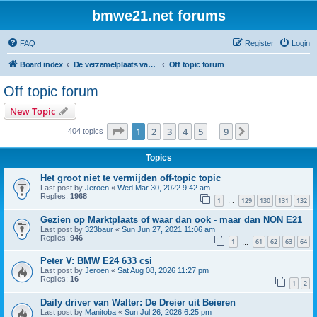
bmwe21.net forums
FAQ
Register
Login
Board index
De verzamelplaats van E21 fanaten der lage landen - Dutch forum
Off topic forum
Off topic forum
New Topic
Page
1
of
9
1
2
3
4
5
9
Next
404 topics
…
Topics
Het groot niet te vermijden off-topic topic
Last post by
Jeroen
«
Wed Mar 30, 2022 9:42 am
Replies:
1968
1
129
130
131
132
…
Gezien op Marktplaats of waar dan ook - maar dan NON E21
Last post by
323baur
«
Sun Jun 27, 2021 11:06 am
Replies:
946
1
61
62
63
64
…
Peter V: BMW E24 633 csi
Last post by
Jeroen
«
Sat Aug 08, 2026 11:27 pm
Replies:
16
1
2
Daily driver van Walter: De Dreier uit Beieren
Last post by
Manitoba
«
Sun Jul 26, 2026 6:25 pm