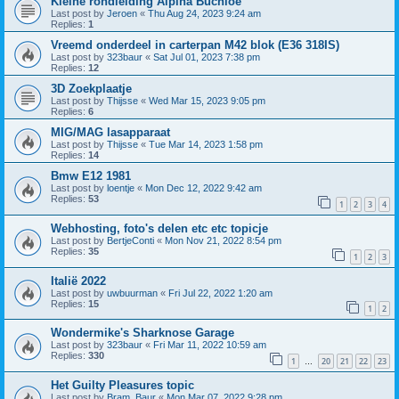
Kleine rondleiding Alpina Buchloe
Last post by
Jeroen
«
Thu Aug 24, 2023 9:24 am
Replies:
1
Vreemd onderdeel in carterpan M42 blok (E36 318IS)
Last post by
323baur
«
Sat Jul 01, 2023 7:38 pm
Replies:
12
3D Zoekplaatje
Last post by
Thijsse
«
Wed Mar 15, 2023 9:05 pm
Replies:
6
MIG/MAG lasapparaat
Last post by
Thijsse
«
Tue Mar 14, 2023 1:58 pm
Replies:
14
Bmw E12 1981
Last post by
loentje
«
Mon Dec 12, 2022 9:42 am
Replies:
53
1
2
3
4
Webhosting, foto's delen etc etc topicje
Last post by
BertjeConti
«
Mon Nov 21, 2022 8:54 pm
Replies:
35
1
2
3
Italië 2022
Last post by
uwbuurman
«
Fri Jul 22, 2022 1:20 am
Replies:
15
1
2
Wondermike's Sharknose Garage
Last post by
323baur
«
Fri Mar 11, 2022 10:59 am
Replies:
330
1
20
21
22
23
…
Het Guilty Pleasures topic
Last post by
Bram_Baur
«
Mon Mar 07, 2022 9:28 pm