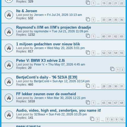
Replies:
329
1
19
20
21
22
…
Ite & Jeroen
Last post by
Jeroen
«
Fri Jul 24, 2026 10:13 am
Replies:
532
1
33
34
35
36
…
Raymond's ///M en ///M's projecten draadje
Last post by
raymondw
«
Tue Jul 21, 2026 11:09 pm
Replies:
1232
1
80
81
82
83
…
1 miljoen gedachten over nieuw blik
Last post by
Jeroen
«
Wed May 20, 2026 3:01 pm
Replies:
817
1
52
53
54
55
…
Peter V: BMW X3 xdrive 2.8i
Last post by
Peter V.
«
Thu May 07, 2026 4:45 am
Replies:
20
1
2
BertjeConti's daily - '96 523iA [E39]
Last post by
BertjeConti
«
Sun Apr 12, 2026 10:14 pm
Replies:
460
1
28
29
30
31
…
FF lekker zeuren over de overheid
Last post by
Jeroen
«
Mon Mar 30, 2026 12:21 pm
Replies:
1018
1
65
66
67
68
…
Audio, video, high end, zendertjes, you name it!
Last post by
323baur
«
Sun Feb 22, 2026 10:25 pm
Replies:
141
1
7
8
9
10
…