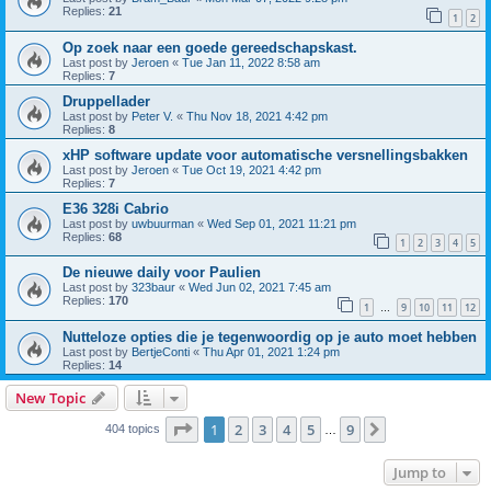
Replies:
21
1
2
Op zoek naar een goede gereedschapskast.
Last post by
Jeroen
«
Tue Jan 11, 2022 8:58 am
Replies:
7
Druppellader
Last post by
Peter V.
«
Thu Nov 18, 2021 4:42 pm
Replies:
8
xHP software update voor automatische versnellingsbakken
Last post by
Jeroen
«
Tue Oct 19, 2021 4:42 pm
Replies:
7
E36 328i Cabrio
Last post by
uwbuurman
«
Wed Sep 01, 2021 11:21 pm
Replies:
68
1
2
3
4
5
De nieuwe daily voor Paulien
Last post by
323baur
«
Wed Jun 02, 2021 7:45 am
Replies:
170
1
9
10
11
12
…
Nutteloze opties die je tegenwoordig op je auto moet hebben
Last post by
BertjeConti
«
Thu Apr 01, 2021 1:24 pm
Replies:
14
New Topic
Page
1
of
9
1
2
3
4
5
9
Next
404 topics
…
Jump to