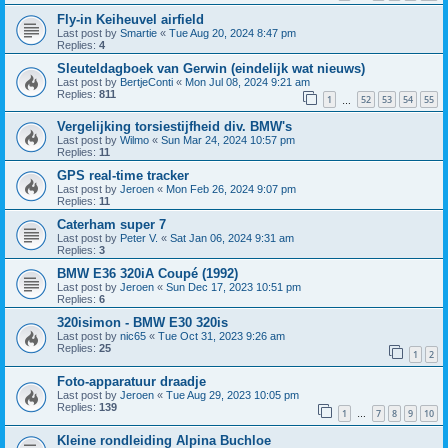
Fly-in Keiheuvel airfield
Last post by
Smartie
«
Tue Aug 20, 2024 8:47 pm
Replies:
4
Sleuteldagboek van Gerwin (eindelijk wat nieuws)
Last post by
BertjeConti
«
Mon Jul 08, 2024 9:21 am
Replies:
811
1
52
53
54
55
…
Vergelijking torsiestijfheid div. BMW's
Last post by
Wilmo
«
Sun Mar 24, 2024 10:57 pm
Replies:
11
GPS real-time tracker
Last post by
Jeroen
«
Mon Feb 26, 2024 9:07 pm
Replies:
11
Caterham super 7
Last post by
Peter V.
«
Sat Jan 06, 2024 9:31 am
Replies:
3
BMW E36 320iA Coupé (1992)
Last post by
Jeroen
«
Sun Dec 17, 2023 10:51 pm
Replies:
6
320isimon - BMW E30 320is
Last post by
nic65
«
Tue Oct 31, 2023 9:26 am
Replies:
25
1
2
Foto-apparatuur draadje
Last post by
Jeroen
«
Tue Aug 29, 2023 10:05 pm
Replies:
139
1
7
8
9
10
…
Kleine rondleiding Alpina Buchloe