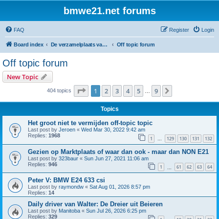
bmwe21.net forums
FAQ
Register
Login
Board index
De verzamelplaats van E21 fanaten der lage landen - Dutch forum
Off topic forum
Off topic forum
New Topic
Page
1
of
9
1
2
3
4
5
9
Next
404 topics
…
Topics
Het groot niet te vermijden off-topic topic
Last post by
Jeroen
«
Wed Mar 30, 2022 9:42 am
Replies:
1968
1
129
130
131
132
…
Gezien op Marktplaats of waar dan ook - maar dan NON E21
Last post by
323baur
«
Sun Jun 27, 2021 11:06 am
Replies:
946
1
61
62
63
64
…
Peter V: BMW E24 633 csi
Last post by
raymondw
«
Sat Aug 01, 2026 8:57 pm
Replies:
14
Daily driver van Walter: De Dreier uit Beieren
Last post by
Manitoba
«
Sun Jul 26, 2026 6:25 pm
Replies:
329