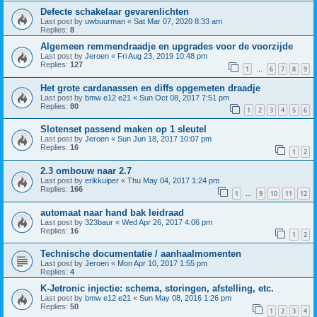
Defecte schakelaar gevarenlichten
Last post by
uwbuurman
«
Sat Mar 07, 2020 8:33 am
Replies:
8
Algemeen remmendraadje en upgrades voor de voorzijde
Last post by
Jeroen
«
Fri Aug 23, 2019 10:48 pm
Replies:
127
1
6
7
8
9
…
Het grote cardanassen en diffs opgemeten draadje
Last post by
bmw e12 e21
«
Sun Oct 08, 2017 7:51 pm
Replies:
80
1
2
3
4
5
6
Slotenset passend maken op 1 sleutel
Last post by
Jeroen
«
Sun Jun 18, 2017 10:07 pm
Replies:
16
1
2
2.3 ombouw naar 2.7
Last post by
erikkuiper
«
Thu May 04, 2017 1:24 pm
Replies:
166
1
9
10
11
12
…
automaat naar hand bak leidraad
Last post by
323baur
«
Wed Apr 26, 2017 4:06 pm
Replies:
16
1
2
Technische documentatie / aanhaalmomenten
Last post by
Jeroen
«
Mon Apr 10, 2017 1:55 pm
Replies:
4
K-Jetronic injectie: schema, storingen, afstelling, etc.
Last post by
bmw e12 e21
«
Sun May 08, 2016 1:26 pm
Replies:
50
1
2
3
4