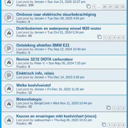
Last post by
Jeroen
«
Sun Jun 21, 2026 10:27 pm
Replies:
334
1
20
21
22
23
…
Ombouw naar elektrische stuurbekrachtiging
Last post by
Jeroen
«
Tue Dec 09, 2025 4:55 pm
Replies:
6
Distributieriem en waterpomp wissel M20 motor
Last post by
Jeroen
«
Tue Oct 01, 2024 5:34 pm
Replies:
65
1
2
3
4
5
Ontsteking afstellen BMW E21
Last post by
Jeroen
«
Thu Sep 12, 2024 10:40 am
Replies:
5
Revisie 32/32 DIDTA carburateur
Last post by
Peter V.
«
Sun May 05, 2024 7:25 pm
Replies:
8
Elektrisch info, relais
Last post by
Jeroen
«
Thu Dec 14, 2023 3:28 pm
Welke koelvloeistof
Last post by
Jeroen
«
Fri Dec 16, 2022 11:25 am
Replies:
12
Motorolietopic
Last post by
BertjeConti
«
Wed Nov 11, 2020 10:44 pm
Replies:
33
1
2
3
Keuzes en ervaringen mbt koelvinhart (visco)
Last post by
uwbuurman
«
Thu Aug 06, 2020 10:41 pm
Replies:
49
1
2
3
4