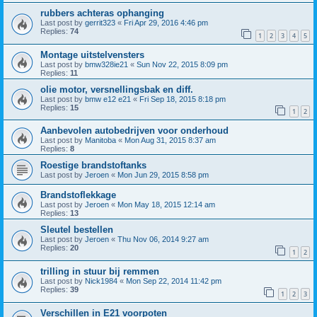
rubbers achteras ophanging
Last post by
gerrit323
«
Fri Apr 29, 2016 4:46 pm
Replies:
74
1
2
3
4
5
Montage uitstelvensters
Last post by
bmw328ie21
«
Sun Nov 22, 2015 8:09 pm
Replies:
11
olie motor, versnellingsbak en diff.
Last post by
bmw e12 e21
«
Fri Sep 18, 2015 8:18 pm
Replies:
15
1
2
Aanbevolen autobedrijven voor onderhoud
Last post by
Manitoba
«
Mon Aug 31, 2015 8:37 am
Replies:
8
Roestige brandstoftanks
Last post by
Jeroen
«
Mon Jun 29, 2015 8:58 pm
Brandstoflekkage
Last post by
Jeroen
«
Mon May 18, 2015 12:14 am
Replies:
13
Sleutel bestellen
Last post by
Jeroen
«
Thu Nov 06, 2014 9:27 am
Replies:
20
1
2
trilling in stuur bij remmen
Last post by
Nick1984
«
Mon Sep 22, 2014 11:42 pm
Replies:
39
1
2
3
Verschillen in E21 voorpoten