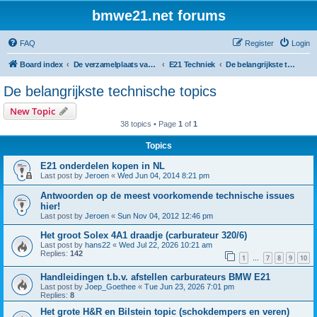
bmwe21.net forums
FAQ
Register
Login
Board index
De verzamelplaats van E21 fanaten der lage landen - Dutch forum
E21 Techniek
De belangrijkste technische topics
De belangrijkste technische topics
New Topic
38 topics • Page
1
of
1
Topics
E21 onderdelen kopen in NL
Last post by
Jeroen
«
Wed Jun 04, 2014 8:21 pm
Antwoorden op de meest voorkomende technische issues
hier!
Last post by
Jeroen
«
Sun Nov 04, 2012 12:46 pm
Het groot Solex 4A1 draadje (carburateur 320/6)
Last post by
hans22
«
Wed Jul 22, 2026 10:21 am
Replies:
142
1
7
8
9
10
…
Handleidingen t.b.v. afstellen carburateurs BMW E21
Last post by
Joep_Goethee
«
Tue Jun 23, 2026 7:01 pm
Replies:
8
Het grote H&R en Bilstein topic (schokdempers en veren)