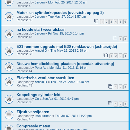
Last post by
Jeroen
«
Mon Aug 25, 2014 12:30 am
Replies:
4
Motor- en cylinderkopcodes (overzicht op pag 3)
Last post by
Jeroen
«
Tue May 27, 2014 1:57 pm
Replies:
85
1
2
3
4
5
6
na koude start weer afslaan
Last post by
Jeroen
«
Fri Nov 15, 2013 8:14 pm
Replies:
18
1
2
E21 remmen upgrade met E30 remklauwen (achterzijde)
Last post by
Arnold D
«
Thu May 16, 2013 2:39 pm
Replies:
58
1
2
3
4
Nieuwe hemelbekleding plaatsen (opendak uitvoering)
Last post by
Peter V.
«
Mon Mar 11, 2013 11:16 pm
Replies:
14
Elektrische ventilator aansluiten.
Last post by
Arnold D
«
Thu Jan 24, 2013 10:40 pm
Replies:
43
1
2
3
Koppelings cylinder lekt
Last post by
Co
«
Sun Apr 01, 2012 9:47 pm
Replies:
35
1
2
3
Zijruit verwijderen
Last post by
uwbuurman
«
Thu Jul 07, 2011 11:22 pm
Replies:
4
Compressie meten
Last post by
Peter V.
«
Thu Feb 11, 2010 11:57 pm