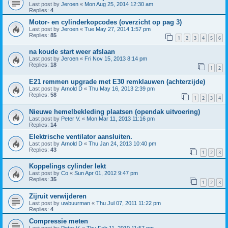
Last post by
Jeroen
«
Mon Aug 25, 2014 12:30 am
Replies:
4
Motor- en cylinderkopcodes (overzicht op pag 3)
Last post by
Jeroen
«
Tue May 27, 2014 1:57 pm
Replies:
85
1
2
3
4
5
6
na koude start weer afslaan
Last post by
Jeroen
«
Fri Nov 15, 2013 8:14 pm
Replies:
18
1
2
E21 remmen upgrade met E30 remklauwen (achterzijde)
Last post by
Arnold D
«
Thu May 16, 2013 2:39 pm
Replies:
58
1
2
3
4
Nieuwe hemelbekleding plaatsen (opendak uitvoering)
Last post by
Peter V.
«
Mon Mar 11, 2013 11:16 pm
Replies:
14
Elektrische ventilator aansluiten.
Last post by
Arnold D
«
Thu Jan 24, 2013 10:40 pm
Replies:
43
1
2
3
Koppelings cylinder lekt
Last post by
Co
«
Sun Apr 01, 2012 9:47 pm
Replies:
35
1
2
3
Zijruit verwijderen
Last post by
uwbuurman
«
Thu Jul 07, 2011 11:22 pm
Replies:
4
Compressie meten
Last post by
Peter V.
«
Thu Feb 11, 2010 11:57 pm