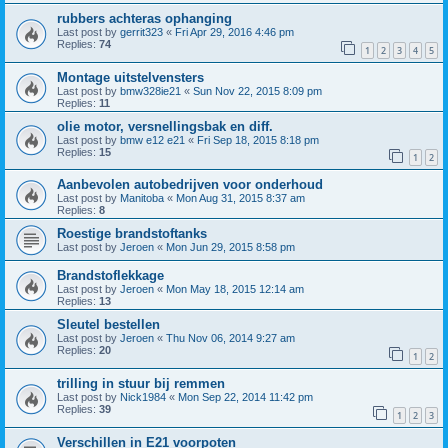
rubbers achteras ophanging
Last post by
gerrit323
«
Fri Apr 29, 2016 4:46 pm
Replies:
74
1
2
3
4
5
Montage uitstelvensters
Last post by
bmw328ie21
«
Sun Nov 22, 2015 8:09 pm
Replies:
11
olie motor, versnellingsbak en diff.
Last post by
bmw e12 e21
«
Fri Sep 18, 2015 8:18 pm
Replies:
15
1
2
Aanbevolen autobedrijven voor onderhoud
Last post by
Manitoba
«
Mon Aug 31, 2015 8:37 am
Replies:
8
Roestige brandstoftanks
Last post by
Jeroen
«
Mon Jun 29, 2015 8:58 pm
Brandstoflekkage
Last post by
Jeroen
«
Mon May 18, 2015 12:14 am
Replies:
13
Sleutel bestellen
Last post by
Jeroen
«
Thu Nov 06, 2014 9:27 am
Replies:
20
1
2
trilling in stuur bij remmen
Last post by
Nick1984
«
Mon Sep 22, 2014 11:42 pm
Replies:
39
1
2
3
Verschillen in E21 voorpoten