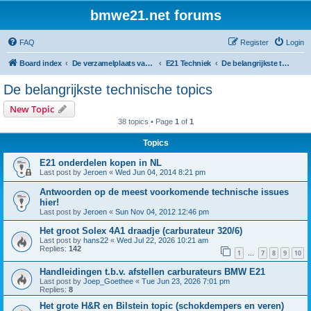
bmwe21.net forums
FAQ
Register
Login
Board index
De verzamelplaats van E21 fanaten der lage landen - Dutch forum
E21 Techniek
De belangrijkste technische topics
De belangrijkste technische topics
New Topic
38 topics • Page
1
of
1
Topics
E21 onderdelen kopen in NL
Last post by
Jeroen
«
Wed Jun 04, 2014 8:21 pm
Antwoorden op de meest voorkomende technische issues
hier!
Last post by
Jeroen
«
Sun Nov 04, 2012 12:46 pm
Het groot Solex 4A1 draadje (carburateur 320/6)
Last post by
hans22
«
Wed Jul 22, 2026 10:21 am
Replies:
142
1
7
8
9
10
…
Handleidingen t.b.v. afstellen carburateurs BMW E21
Last post by
Joep_Goethee
«
Tue Jun 23, 2026 7:01 pm
Replies:
8
Het grote H&R en Bilstein topic (schokdempers en veren)