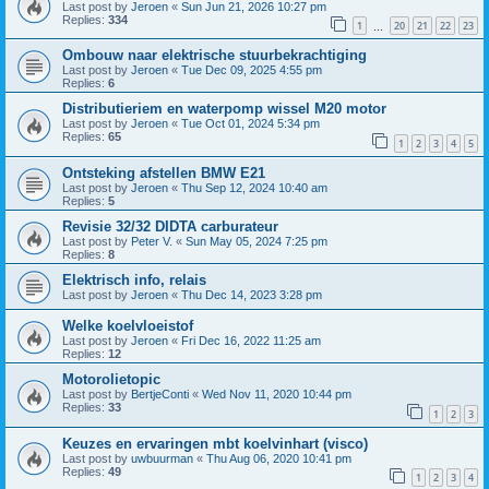
Last post by
Jeroen
«
Sun Jun 21, 2026 10:27 pm
Replies:
334
1
20
21
22
23
…
Ombouw naar elektrische stuurbekrachtiging
Last post by
Jeroen
«
Tue Dec 09, 2025 4:55 pm
Replies:
6
Distributieriem en waterpomp wissel M20 motor
Last post by
Jeroen
«
Tue Oct 01, 2024 5:34 pm
Replies:
65
1
2
3
4
5
Ontsteking afstellen BMW E21
Last post by
Jeroen
«
Thu Sep 12, 2024 10:40 am
Replies:
5
Revisie 32/32 DIDTA carburateur
Last post by
Peter V.
«
Sun May 05, 2024 7:25 pm
Replies:
8
Elektrisch info, relais
Last post by
Jeroen
«
Thu Dec 14, 2023 3:28 pm
Welke koelvloeistof
Last post by
Jeroen
«
Fri Dec 16, 2022 11:25 am
Replies:
12
Motorolietopic
Last post by
BertjeConti
«
Wed Nov 11, 2020 10:44 pm
Replies:
33
1
2
3
Keuzes en ervaringen mbt koelvinhart (visco)
Last post by
uwbuurman
«
Thu Aug 06, 2020 10:41 pm
Replies:
49
1
2
3
4