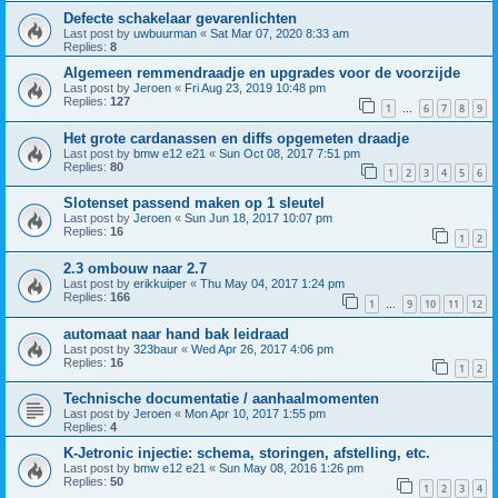
Defecte schakelaar gevarenlichten
Last post by
uwbuurman
«
Sat Mar 07, 2020 8:33 am
Replies:
8
Algemeen remmendraadje en upgrades voor de voorzijde
Last post by
Jeroen
«
Fri Aug 23, 2019 10:48 pm
Replies:
127
1
6
7
8
9
…
Het grote cardanassen en diffs opgemeten draadje
Last post by
bmw e12 e21
«
Sun Oct 08, 2017 7:51 pm
Replies:
80
1
2
3
4
5
6
Slotenset passend maken op 1 sleutel
Last post by
Jeroen
«
Sun Jun 18, 2017 10:07 pm
Replies:
16
1
2
2.3 ombouw naar 2.7
Last post by
erikkuiper
«
Thu May 04, 2017 1:24 pm
Replies:
166
1
9
10
11
12
…
automaat naar hand bak leidraad
Last post by
323baur
«
Wed Apr 26, 2017 4:06 pm
Replies:
16
1
2
Technische documentatie / aanhaalmomenten
Last post by
Jeroen
«
Mon Apr 10, 2017 1:55 pm
Replies:
4
K-Jetronic injectie: schema, storingen, afstelling, etc.
Last post by
bmw e12 e21
«
Sun May 08, 2016 1:26 pm
Replies:
50
1
2
3
4