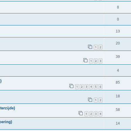
8
0
13
20
1
2
39
1
2
3
4
)
85
1
2
3
4
5
6
18
1
2
erzijde)
58
1
2
3
4
oering)
14