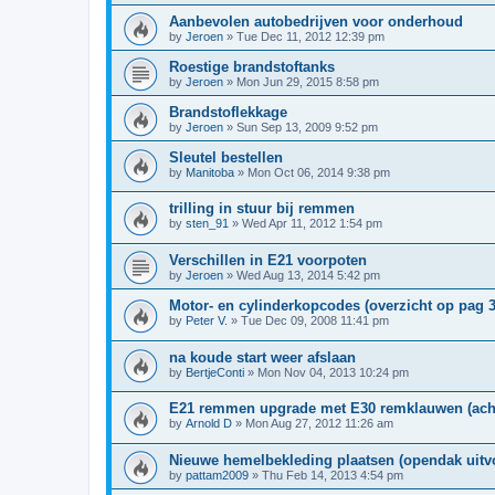
Aanbevolen autobedrijven voor onderhoud
by
Jeroen
»
Tue Dec 11, 2012 12:39 pm
Roestige brandstoftanks
by
Jeroen
»
Mon Jun 29, 2015 8:58 pm
Brandstoflekkage
by
Jeroen
»
Sun Sep 13, 2009 9:52 pm
Sleutel bestellen
by
Manitoba
»
Mon Oct 06, 2014 9:38 pm
trilling in stuur bij remmen
by
sten_91
»
Wed Apr 11, 2012 1:54 pm
Verschillen in E21 voorpoten
by
Jeroen
»
Wed Aug 13, 2014 5:42 pm
Motor- en cylinderkopcodes (overzicht op pag 3
by
Peter V.
»
Tue Dec 09, 2008 11:41 pm
na koude start weer afslaan
by
BertjeConti
»
Mon Nov 04, 2013 10:24 pm
E21 remmen upgrade met E30 remklauwen (acht
by
Arnold D
»
Mon Aug 27, 2012 11:26 am
Nieuwe hemelbekleding plaatsen (opendak uitv
by
pattam2009
»
Thu Feb 14, 2013 4:54 pm