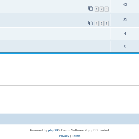
43
1
2
3
35
1
2
3
4
6
Powered by
phpBB
® Forum Software © phpBB Limited
Privacy
|
Terms