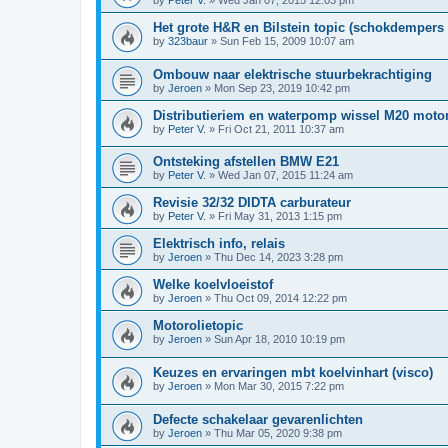
by
Peter V.
»
Wed Jan 07, 2015 12:03 pm
Het grote H&R en Bilstein topic (schokdempers 
by
323baur
»
Sun Feb 15, 2009 10:07 am
Ombouw naar elektrische stuurbekrachtiging
by
Jeroen
»
Mon Sep 23, 2019 10:42 pm
Distributieriem en waterpomp wissel M20 moto
by
Peter V.
»
Fri Oct 21, 2011 10:37 am
Ontsteking afstellen BMW E21
by
Peter V.
»
Wed Jan 07, 2015 11:24 am
Revisie 32/32 DIDTA carburateur
by
Peter V.
»
Fri May 31, 2013 1:15 pm
Elektrisch info, relais
by
Jeroen
»
Thu Dec 14, 2023 3:28 pm
Welke koelvloeistof
by
Jeroen
»
Thu Oct 09, 2014 12:22 pm
Motorolietopic
by
Jeroen
»
Sun Apr 18, 2010 10:19 pm
Keuzes en ervaringen mbt koelvinhart (visco)
by
Jeroen
»
Mon Mar 30, 2015 7:22 pm
Defecte schakelaar gevarenlichten
by
Jeroen
»
Thu Mar 05, 2020 9:38 pm