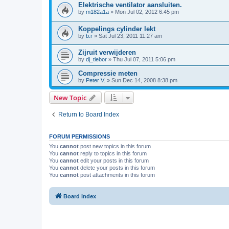
Elektrische ventilator aansluiten.
by
m182a1a
»
Mon Jul 02, 2012 6:45 pm
Koppelings cylinder lekt
by
b.r
»
Sat Jul 23, 2011 11:27 am
Zijruit verwijderen
by
dj_tiebor
»
Thu Jul 07, 2011 5:06 pm
Compressie meten
by
Peter V.
»
Sun Dec 14, 2008 8:38 pm
New Topic
Return to Board Index
FORUM PERMISSIONS
You
cannot
post new topics in this forum
You
cannot
reply to topics in this forum
You
cannot
edit your posts in this forum
You
cannot
delete your posts in this forum
You
cannot
post attachments in this forum
Board index