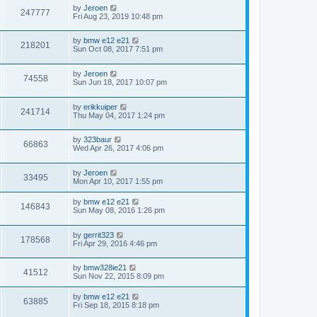
by
Jeroen
247777
Fri Aug 23, 2019 10:48 pm
by
bmw e12 e21
218201
Sun Oct 08, 2017 7:51 pm
by
Jeroen
74558
Sun Jun 18, 2017 10:07 pm
by
erikkuiper
241714
Thu May 04, 2017 1:24 pm
by
323baur
66863
Wed Apr 26, 2017 4:06 pm
by
Jeroen
33495
Mon Apr 10, 2017 1:55 pm
by
bmw e12 e21
146843
Sun May 08, 2016 1:26 pm
by
gerrit323
178568
Fri Apr 29, 2016 4:46 pm
by
bmw328ie21
41512
Sun Nov 22, 2015 8:09 pm
by
bmw e12 e21
63885
Fri Sep 18, 2015 8:18 pm