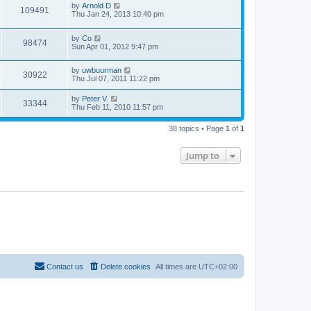
by
Arnold D
109491
Thu Jan 24, 2013 10:40 pm
by
Co
98474
Sun Apr 01, 2012 9:47 pm
by
uwbuurman
30922
Thu Jul 07, 2011 11:22 pm
by
Peter V.
33344
Thu Feb 11, 2010 11:57 pm
38 topics • Page
1
of
1
Jump to
Contact us
Delete cookies
All times are
UTC+02:00