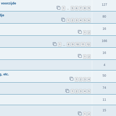
 voorzijde
127
1
5
6
7
8
9
…
dje
80
1
2
3
4
5
6
16
1
2
166
1
8
9
10
11
12
…
16
1
2
4
, etc.
50
1
2
3
4
74
1
2
3
4
5
11
15
1
2