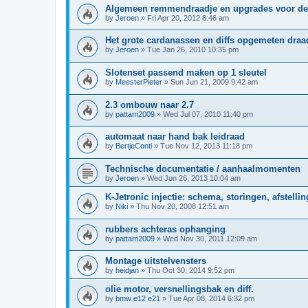
Algemeen remmendraadje en upgrades voor de
by
Jeroen
»
Fri Apr 20, 2012 8:46 am
Het grote cardanassen en diffs opgemeten draa
by
Jeroen
»
Tue Jan 26, 2010 10:35 pm
Slotenset passend maken op 1 sleutel
by
MeesterPieter
»
Sun Jun 21, 2009 9:42 am
2.3 ombouw naar 2.7
by
pattam2009
»
Wed Jul 07, 2010 11:40 pm
automaat naar hand bak leidraad
by
BertjeConti
»
Tue Nov 12, 2013 11:18 pm
Technische documentatie / aanhaalmomenten
by
Jeroen
»
Wed Jun 26, 2013 10:04 am
K-Jetronic injectie: schema, storingen, afstelling
by
Niki
»
Thu Nov 20, 2008 12:51 am
rubbers achteras ophanging
by
pattam2009
»
Wed Nov 30, 2011 12:09 am
Montage uitstelvensters
by
heidjan
»
Thu Oct 30, 2014 9:52 pm
olie motor, versnellingsbak en diff.
by
bmw e12 e21
»
Tue Apr 08, 2014 6:32 pm