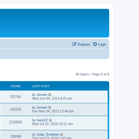
Register
Login
38 topics • Page
1
of
1
VIEWS
LAST POST
by
Jeroen
55784
Wed Jun 04, 2014 8:21 pm
by
Jeroen
42020
Sun Nov 04, 2012 12:46 pm
by
hans22
223930
Wed Jul 22, 2026 10:21 am
by
Joep_Goethee
33698
Tue Jun 23, 2026 7:01 pm