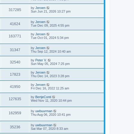
by
Jeroen
317285
Sun Jun 21, 2026 10:27 pm
by
Jeroen
41624
Tue Dec 09, 2025 4:55 pm
by
Jeroen
163771
Tue Oct 01, 2024 5:34 pm
by
Jeroen
31347
Thu Sep 12, 2024 10:40 am
by
Peter V.
32540
Sun May 05, 2024 7:25 pm
by
Jeroen
17823
Thu Dec 14, 2023 3:28 pm
by
Jeroen
41950
Fri Dec 16, 2022 11:25 am
by
BertjeConti
127635
Wed Nov 11, 2020 10:44 pm
by
uwbuurman
162959
Thu Aug 06, 2020 10:41 pm
by
uwbuurman
35236
Sat Mar 07, 2020 8:33 am