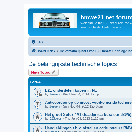
bmwe21.net foru
Welcome to the E21 resource, the wo
voor het Nederlandse forum!
FAQ
Board index
De verzamelplaats van E21 fanaten der lage l
De belangrijkste technische topics
New Topic
TOPICS
E21 onderdelen kopen in NL
by
Jeroen
»
Wed Jun 04, 2014 8:21 pm
Antwoorden op de meest voorkomende technisc
by
Jeroen
»
Sun Nov 04, 2012 12:46 pm
Het groot Solex 4A1 draadje (carburateur 320/6)
by
323baur
»
Thu Jan 03, 2013 11:23 pm
Handleidingen t.b.v. afstellen carburateurs BM