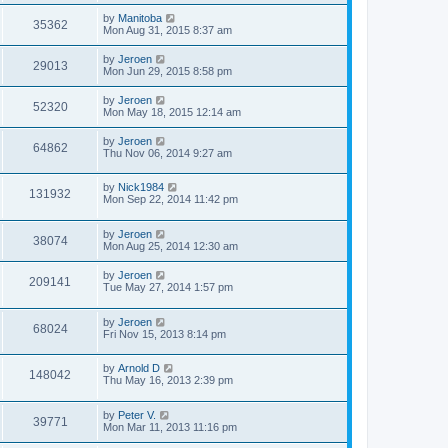
by
Manitoba
35362
Mon Aug 31, 2015 8:37 am
by
Jeroen
29013
Mon Jun 29, 2015 8:58 pm
by
Jeroen
52320
Mon May 18, 2015 12:14 am
by
Jeroen
64862
Thu Nov 06, 2014 9:27 am
by
Nick1984
131932
Mon Sep 22, 2014 11:42 pm
by
Jeroen
38074
Mon Aug 25, 2014 12:30 am
by
Jeroen
209141
Tue May 27, 2014 1:57 pm
by
Jeroen
68024
Fri Nov 15, 2013 8:14 pm
by
Arnold D
148042
Thu May 16, 2013 2:39 pm
by
Peter V.
39771
Mon Mar 11, 2013 11:16 pm