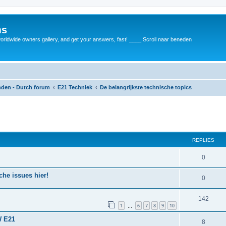
ms
rldwide owners gallery, and get your answers, fast! ____ Scroll naar beneden
anden - Dutch forum
E21 Techniek
De belangrijkste technische topics
REPLIES
0
he issues hier!
0
142
1
6
7
8
9
10
…
W E21
8