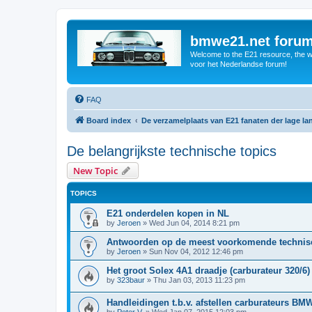
bmwe21.net foru
Welcome to the E21 resource, the wo
voor het Nederlandse forum!
FAQ
Board index
De verzamelplaats van E21 fanaten der lage l
De belangrijkste technische topics
New Topic
TOPICS
E21 onderdelen kopen in NL
by
Jeroen
»
Wed Jun 04, 2014 8:21 pm
Antwoorden op de meest voorkomende technisc
by
Jeroen
»
Sun Nov 04, 2012 12:46 pm
Het groot Solex 4A1 draadje (carburateur 320/6)
by
323baur
»
Thu Jan 03, 2013 11:23 pm
Handleidingen t.b.v. afstellen carburateurs BM