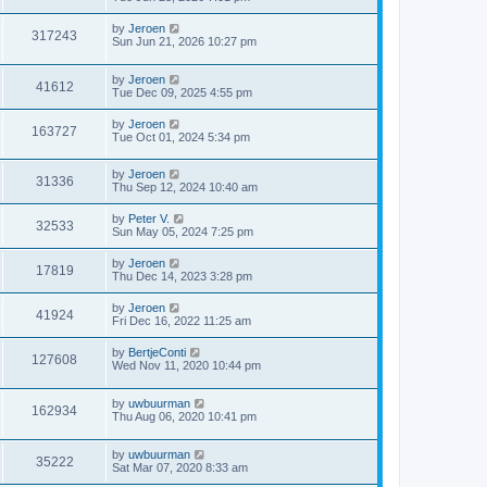
by
Jeroen
317243
Sun Jun 21, 2026 10:27 pm
by
Jeroen
41612
Tue Dec 09, 2025 4:55 pm
by
Jeroen
163727
Tue Oct 01, 2024 5:34 pm
by
Jeroen
31336
Thu Sep 12, 2024 10:40 am
by
Peter V.
32533
Sun May 05, 2024 7:25 pm
by
Jeroen
17819
Thu Dec 14, 2023 3:28 pm
by
Jeroen
41924
Fri Dec 16, 2022 11:25 am
by
BertjeConti
127608
Wed Nov 11, 2020 10:44 pm
by
uwbuurman
162934
Thu Aug 06, 2020 10:41 pm
by
uwbuurman
35222
Sat Mar 07, 2020 8:33 am