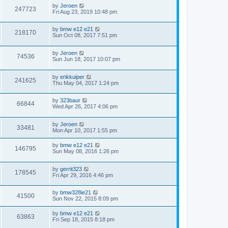
by
Jeroen
247723
Fri Aug 23, 2019 10:48 pm
by
bmw e12 e21
218170
Sun Oct 08, 2017 7:51 pm
by
Jeroen
74536
Sun Jun 18, 2017 10:07 pm
by
erikkuiper
241625
Thu May 04, 2017 1:24 pm
by
323baur
66844
Wed Apr 26, 2017 4:06 pm
by
Jeroen
33481
Mon Apr 10, 2017 1:55 pm
by
bmw e12 e21
146795
Sun May 08, 2016 1:26 pm
by
gerrit323
178545
Fri Apr 29, 2016 4:46 pm
by
bmw328ie21
41500
Sun Nov 22, 2015 8:09 pm
by
bmw e12 e21
63863
Fri Sep 18, 2015 8:18 pm