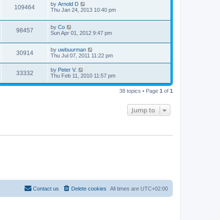
by
Arnold D
109464
Thu Jan 24, 2013 10:40 pm
by
Co
98457
Sun Apr 01, 2012 9:47 pm
by
uwbuurman
30914
Thu Jul 07, 2011 11:22 pm
by
Peter V.
33332
Thu Feb 11, 2010 11:57 pm
38 topics • Page
1
of
1
Jump to
Contact us
Delete cookies
All times are
UTC+02:00