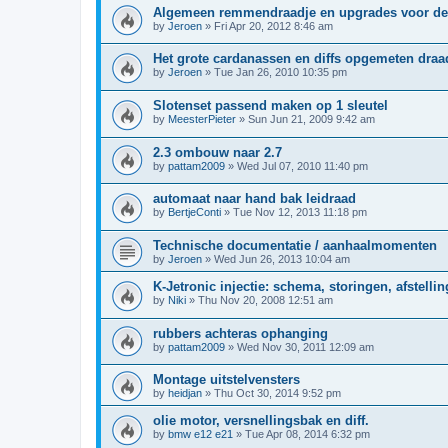
Algemeen remmendraadje en upgrades voor de
by
Jeroen
»
Fri Apr 20, 2012 8:46 am
Het grote cardanassen en diffs opgemeten draa
by
Jeroen
»
Tue Jan 26, 2010 10:35 pm
Slotenset passend maken op 1 sleutel
by
MeesterPieter
»
Sun Jun 21, 2009 9:42 am
2.3 ombouw naar 2.7
by
pattam2009
»
Wed Jul 07, 2010 11:40 pm
automaat naar hand bak leidraad
by
BertjeConti
»
Tue Nov 12, 2013 11:18 pm
Technische documentatie / aanhaalmomenten
by
Jeroen
»
Wed Jun 26, 2013 10:04 am
K-Jetronic injectie: schema, storingen, afstelling
by
Niki
»
Thu Nov 20, 2008 12:51 am
rubbers achteras ophanging
by
pattam2009
»
Wed Nov 30, 2011 12:09 am
Montage uitstelvensters
by
heidjan
»
Thu Oct 30, 2014 9:52 pm
olie motor, versnellingsbak en diff.
by
bmw e12 e21
»
Tue Apr 08, 2014 6:32 pm