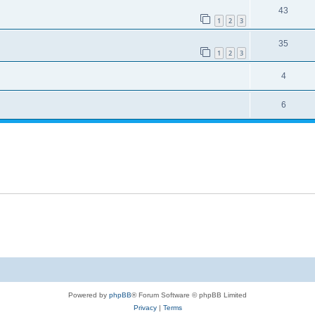
43
1
2
3
35
1
2
3
4
6
Powered by
phpBB
® Forum Software © phpBB Limited
Privacy
|
Terms