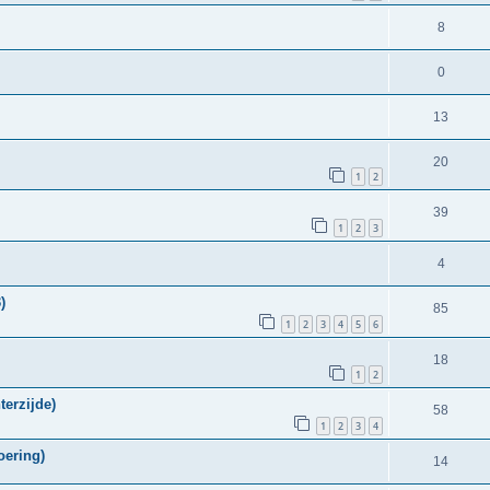
8
0
13
20
1
2
39
1
2
3
4
)
85
1
2
3
4
5
6
18
1
2
erzijde)
58
1
2
3
4
oering)
14