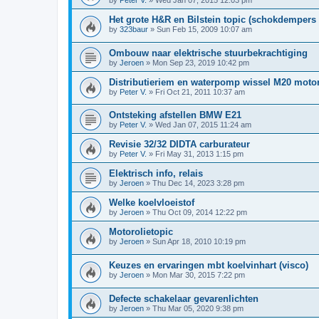
by
Peter V.
»
Wed Jan 07, 2015 12:03 pm
Het grote H&R en Bilstein topic (schokdempers 
by
323baur
»
Sun Feb 15, 2009 10:07 am
Ombouw naar elektrische stuurbekrachtiging
by
Jeroen
»
Mon Sep 23, 2019 10:42 pm
Distributieriem en waterpomp wissel M20 moto
by
Peter V.
»
Fri Oct 21, 2011 10:37 am
Ontsteking afstellen BMW E21
by
Peter V.
»
Wed Jan 07, 2015 11:24 am
Revisie 32/32 DIDTA carburateur
by
Peter V.
»
Fri May 31, 2013 1:15 pm
Elektrisch info, relais
by
Jeroen
»
Thu Dec 14, 2023 3:28 pm
Welke koelvloeistof
by
Jeroen
»
Thu Oct 09, 2014 12:22 pm
Motorolietopic
by
Jeroen
»
Sun Apr 18, 2010 10:19 pm
Keuzes en ervaringen mbt koelvinhart (visco)
by
Jeroen
»
Mon Mar 30, 2015 7:22 pm
Defecte schakelaar gevarenlichten
by
Jeroen
»
Thu Mar 05, 2020 9:38 pm