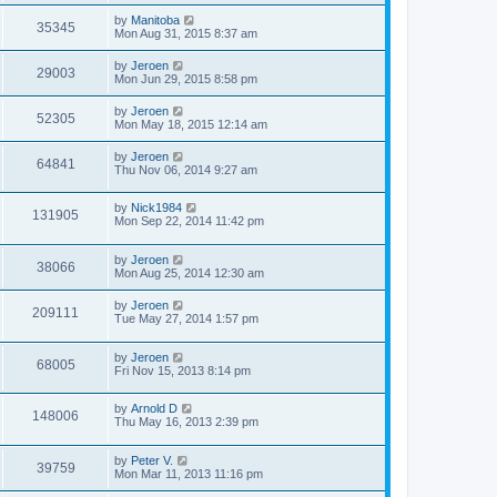
by
Manitoba
35345
Mon Aug 31, 2015 8:37 am
by
Jeroen
29003
Mon Jun 29, 2015 8:58 pm
by
Jeroen
52305
Mon May 18, 2015 12:14 am
by
Jeroen
64841
Thu Nov 06, 2014 9:27 am
by
Nick1984
131905
Mon Sep 22, 2014 11:42 pm
by
Jeroen
38066
Mon Aug 25, 2014 12:30 am
by
Jeroen
209111
Tue May 27, 2014 1:57 pm
by
Jeroen
68005
Fri Nov 15, 2013 8:14 pm
by
Arnold D
148006
Thu May 16, 2013 2:39 pm
by
Peter V.
39759
Mon Mar 11, 2013 11:16 pm