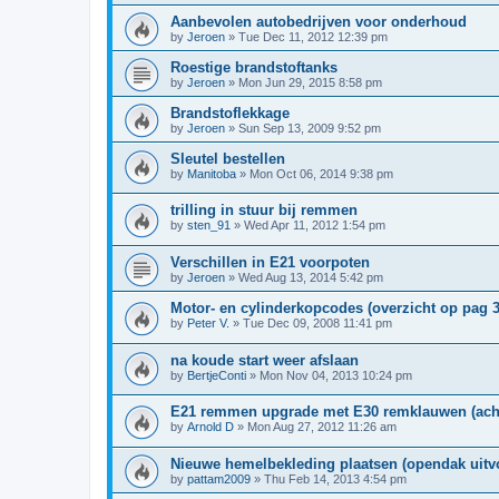
Aanbevolen autobedrijven voor onderhoud
by
Jeroen
»
Tue Dec 11, 2012 12:39 pm
Roestige brandstoftanks
by
Jeroen
»
Mon Jun 29, 2015 8:58 pm
Brandstoflekkage
by
Jeroen
»
Sun Sep 13, 2009 9:52 pm
Sleutel bestellen
by
Manitoba
»
Mon Oct 06, 2014 9:38 pm
trilling in stuur bij remmen
by
sten_91
»
Wed Apr 11, 2012 1:54 pm
Verschillen in E21 voorpoten
by
Jeroen
»
Wed Aug 13, 2014 5:42 pm
Motor- en cylinderkopcodes (overzicht op pag 3
by
Peter V.
»
Tue Dec 09, 2008 11:41 pm
na koude start weer afslaan
by
BertjeConti
»
Mon Nov 04, 2013 10:24 pm
E21 remmen upgrade met E30 remklauwen (acht
by
Arnold D
»
Mon Aug 27, 2012 11:26 am
Nieuwe hemelbekleding plaatsen (opendak uitv
by
pattam2009
»
Thu Feb 14, 2013 4:54 pm