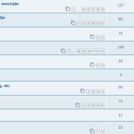
 voorzijde
127
1
5
6
7
8
9
…
dje
80
1
2
3
4
5
6
16
1
2
166
1
8
9
10
11
12
…
16
1
2
4
, etc.
50
1
2
3
4
74
1
2
3
4
5
11
15
1
2