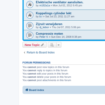
Elektrische ventilator aansluiten.
by
m182a1a
»
Mon Jul 02, 2012 6:45 pm
Koppelings cylinder lekt
by
b.r
»
Sat Jul 23, 2011 11:27 am
Zijruit verwijderen
by
dj_tiebor
»
Thu Jul 07, 2011 5:06 pm
Compressie meten
by
Peter V.
»
Sun Dec 14, 2008 8:38 pm
New Topic
Return to Board Index
FORUM PERMISSIONS
You
cannot
post new topics in this forum
You
cannot
reply to topics in this forum
You
cannot
edit your posts in this forum
You
cannot
delete your posts in this forum
You
cannot
post attachments in this forum
Board index