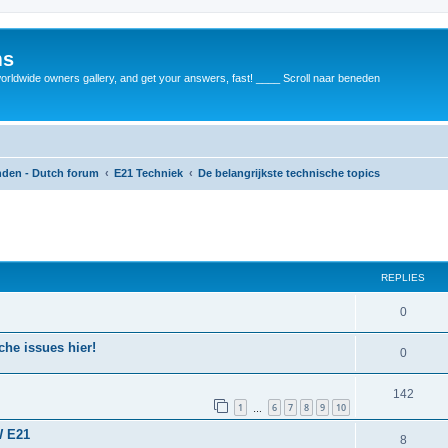
ms
rldwide owners gallery, and get your answers, fast! ____ Scroll naar beneden
anden - Dutch forum
E21 Techniek
De belangrijkste technische topics
REPLIES
0
he issues hier!
0
142
1
6
7
8
9
10
…
W E21
8