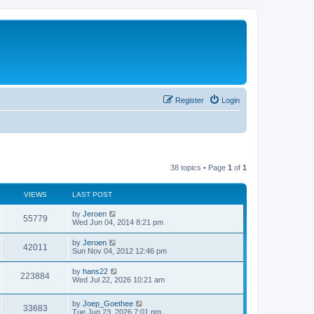
Register
Login
38 topics • Page
1
of
1
VIEWS
LAST POST
by
Jeroen
55779
Wed Jun 04, 2014 8:21 pm
by
Jeroen
42011
Sun Nov 04, 2012 12:46 pm
by
hans22
223884
Wed Jul 22, 2026 10:21 am
by
Joep_Goethee
33683
Tue Jun 23, 2026 7:01 pm