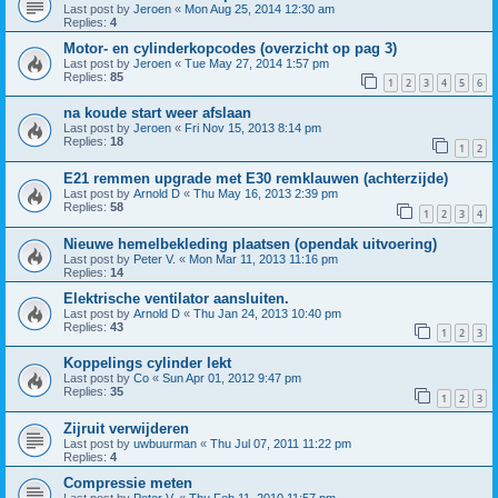
Last post by
Jeroen
«
Mon Aug 25, 2014 12:30 am
Replies:
4
Motor- en cylinderkopcodes (overzicht op pag 3)
Last post by
Jeroen
«
Tue May 27, 2014 1:57 pm
Replies:
85
1
2
3
4
5
6
na koude start weer afslaan
Last post by
Jeroen
«
Fri Nov 15, 2013 8:14 pm
Replies:
18
1
2
E21 remmen upgrade met E30 remklauwen (achterzijde)
Last post by
Arnold D
«
Thu May 16, 2013 2:39 pm
Replies:
58
1
2
3
4
Nieuwe hemelbekleding plaatsen (opendak uitvoering)
Last post by
Peter V.
«
Mon Mar 11, 2013 11:16 pm
Replies:
14
Elektrische ventilator aansluiten.
Last post by
Arnold D
«
Thu Jan 24, 2013 10:40 pm
Replies:
43
1
2
3
Koppelings cylinder lekt
Last post by
Co
«
Sun Apr 01, 2012 9:47 pm
Replies:
35
1
2
3
Zijruit verwijderen
Last post by
uwbuurman
«
Thu Jul 07, 2011 11:22 pm
Replies:
4
Compressie meten
Last post by
Peter V.
«
Thu Feb 11, 2010 11:57 pm