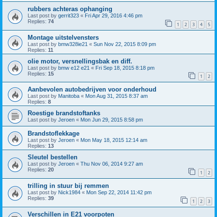
rubbers achteras ophanging
Last post by
gerrit323
«
Fri Apr 29, 2016 4:46 pm
Replies:
74
1
2
3
4
5
Montage uitstelvensters
Last post by
bmw328ie21
«
Sun Nov 22, 2015 8:09 pm
Replies:
11
olie motor, versnellingsbak en diff.
Last post by
bmw e12 e21
«
Fri Sep 18, 2015 8:18 pm
Replies:
15
1
2
Aanbevolen autobedrijven voor onderhoud
Last post by
Manitoba
«
Mon Aug 31, 2015 8:37 am
Replies:
8
Roestige brandstoftanks
Last post by
Jeroen
«
Mon Jun 29, 2015 8:58 pm
Brandstoflekkage
Last post by
Jeroen
«
Mon May 18, 2015 12:14 am
Replies:
13
Sleutel bestellen
Last post by
Jeroen
«
Thu Nov 06, 2014 9:27 am
Replies:
20
1
2
trilling in stuur bij remmen
Last post by
Nick1984
«
Mon Sep 22, 2014 11:42 pm
Replies:
39
1
2
3
Verschillen in E21 voorpoten