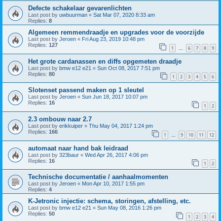
Defecte schakelaar gevarenlichten
Last post by
uwbuurman
«
Sat Mar 07, 2020 8:33 am
Replies:
8
Algemeen remmendraadje en upgrades voor de voorzijde
Last post by
Jeroen
«
Fri Aug 23, 2019 10:48 pm
Replies:
127
1
6
7
8
9
…
Het grote cardanassen en diffs opgemeten draadje
Last post by
bmw e12 e21
«
Sun Oct 08, 2017 7:51 pm
Replies:
80
1
2
3
4
5
6
Slotenset passend maken op 1 sleutel
Last post by
Jeroen
«
Sun Jun 18, 2017 10:07 pm
Replies:
16
1
2
2.3 ombouw naar 2.7
Last post by
erikkuiper
«
Thu May 04, 2017 1:24 pm
Replies:
166
1
9
10
11
12
…
automaat naar hand bak leidraad
Last post by
323baur
«
Wed Apr 26, 2017 4:06 pm
Replies:
16
1
2
Technische documentatie / aanhaalmomenten
Last post by
Jeroen
«
Mon Apr 10, 2017 1:55 pm
Replies:
4
K-Jetronic injectie: schema, storingen, afstelling, etc.
Last post by
bmw e12 e21
«
Sun May 08, 2016 1:26 pm
Replies:
50
1
2
3
4