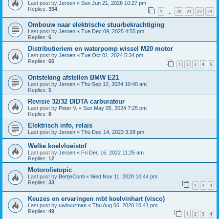
Last post by
Jeroen
«
Sun Jun 21, 2026 10:27 pm
Replies:
334
1
20
21
22
23
…
Ombouw naar elektrische stuurbekrachtiging
Last post by
Jeroen
«
Tue Dec 09, 2025 4:55 pm
Replies:
6
Distributieriem en waterpomp wissel M20 motor
Last post by
Jeroen
«
Tue Oct 01, 2024 5:34 pm
Replies:
65
1
2
3
4
5
Ontsteking afstellen BMW E21
Last post by
Jeroen
«
Thu Sep 12, 2024 10:40 am
Replies:
5
Revisie 32/32 DIDTA carburateur
Last post by
Peter V.
«
Sun May 05, 2024 7:25 pm
Replies:
8
Elektrisch info, relais
Last post by
Jeroen
«
Thu Dec 14, 2023 3:28 pm
Welke koelvloeistof
Last post by
Jeroen
«
Fri Dec 16, 2022 11:25 am
Replies:
12
Motorolietopic
Last post by
BertjeConti
«
Wed Nov 11, 2020 10:44 pm
Replies:
33
1
2
3
Keuzes en ervaringen mbt koelvinhart (visco)
Last post by
uwbuurman
«
Thu Aug 06, 2020 10:41 pm
Replies:
49
1
2
3
4