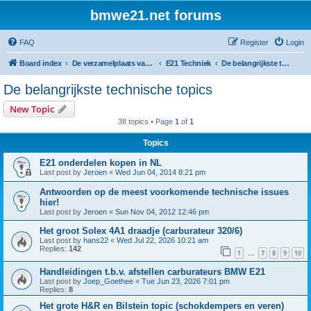
bmwe21.net forums
FAQ
Register
Login
Board index
De verzamelplaats van E21 fanaten der lage landen - Dutch forum
E21 Techniek
De belangrijkste technische topics
De belangrijkste technische topics
New Topic
38 topics • Page
1
of
1
Topics
E21 onderdelen kopen in NL
Last post by
Jeroen
«
Wed Jun 04, 2014 8:21 pm
Antwoorden op de meest voorkomende technische issues
hier!
Last post by
Jeroen
«
Sun Nov 04, 2012 12:46 pm
Het groot Solex 4A1 draadje (carburateur 320/6)
Last post by
hans22
«
Wed Jul 22, 2026 10:21 am
Replies:
142
1
7
8
9
10
…
Handleidingen t.b.v. afstellen carburateurs BMW E21
Last post by
Joep_Goethee
«
Tue Jun 23, 2026 7:01 pm
Replies:
8
Het grote H&R en Bilstein topic (schokdempers en veren)