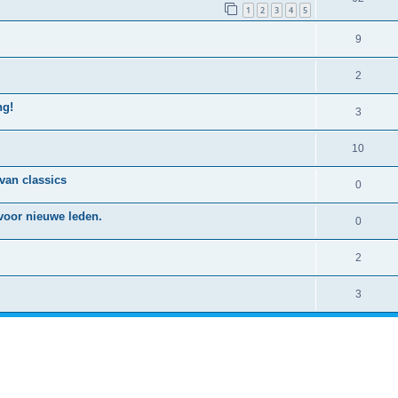
1
2
3
4
5
9
2
ng!
3
10
 van classics
0
 voor nieuwe leden.
0
2
3