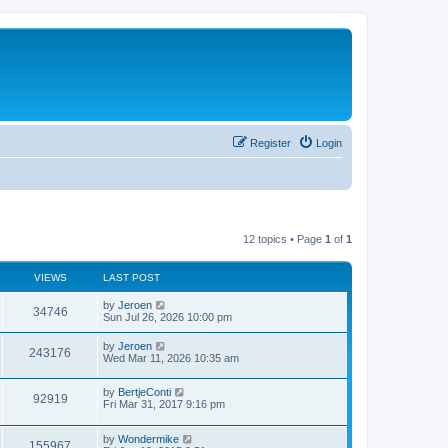
Register
Login
12 topics • Page
1
of
1
VIEWS
LAST POST
by
Jeroen
34746
Sun Jul 26, 2026 10:00 pm
by
Jeroen
243176
Wed Mar 11, 2026 10:35 am
by
BertjeConti
92919
Fri Mar 31, 2017 9:16 pm
by
Wondermike
155967