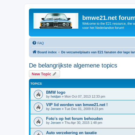
bmwe21.net foru
Welcome to the E21 resource, the wo
voor het Nederlandse forum!
FAQ
Board index
De verzamelplaats van E21 fanaten der lage l
De belangrijkste algemene topics
New Topic
TOPICS
BMW logo
by
heidjan
»
Mon Oct 07, 2013 12:33 pm
VIP lid worden van bmwe21.net !
by
Jeroen
»
Tue Dec 01, 2009 8:23 pm
Foto's op het forum behouden
by
Jeroen
»
Thu Apr 30, 2015 1:48 pm
Auto verzekering en taxatie