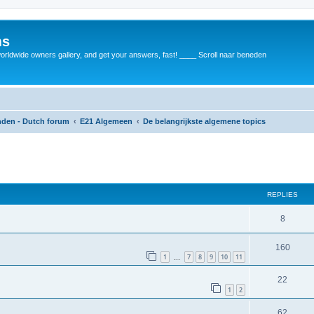
ms
rldwide owners gallery, and get your answers, fast! ____ Scroll naar beneden
anden - Dutch forum
E21 Algemeen
De belangrijkste algemene topics
REPLIES
8
160
1
7
8
9
10
11
…
22
1
2
62