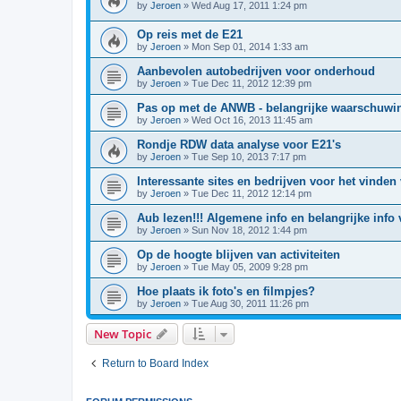
by
Jeroen
»
Wed Aug 17, 2011 1:24 pm
Op reis met de E21
by
Jeroen
»
Mon Sep 01, 2014 1:33 am
Aanbevolen autobedrijven voor onderhoud
by
Jeroen
»
Tue Dec 11, 2012 12:39 pm
Pas op met de ANWB - belangrijke waarschuwi
by
Jeroen
»
Wed Oct 16, 2013 11:45 am
Rondje RDW data analyse voor E21's
by
Jeroen
»
Tue Sep 10, 2013 7:17 pm
Interessante sites en bedrijven voor het vinden
by
Jeroen
»
Tue Dec 11, 2012 12:14 pm
Aub lezen!!! Algemene info en belangrijke info
by
Jeroen
»
Sun Nov 18, 2012 1:44 pm
Op de hoogte blijven van activiteiten
by
Jeroen
»
Tue May 05, 2009 9:28 pm
Hoe plaats ik foto's en filmpjes?
by
Jeroen
»
Tue Aug 30, 2011 11:26 pm
New Topic
Return to Board Index