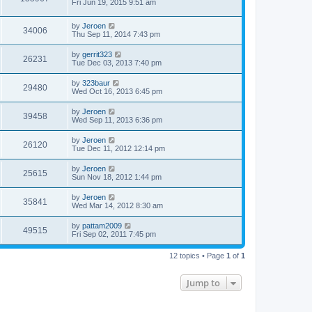
Fri Jun 19, 2015 9:51 am
by
Jeroen
34006
Thu Sep 11, 2014 7:43 pm
by
gerrit323
26231
Tue Dec 03, 2013 7:40 pm
by
323baur
29480
Wed Oct 16, 2013 6:45 pm
by
Jeroen
39458
Wed Sep 11, 2013 6:36 pm
by
Jeroen
26120
Tue Dec 11, 2012 12:14 pm
by
Jeroen
25615
Sun Nov 18, 2012 1:44 pm
by
Jeroen
35841
Wed Mar 14, 2012 8:30 am
by
pattam2009
49515
Fri Sep 02, 2011 7:45 pm
12 topics • Page
1
of
1
Jump to