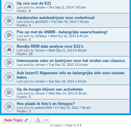
Op reis met de E21
Last post by
Jeroen
«
Thu Sep 11, 2014 7:43 pm
Replies:
9
Aanbevolen autobedrijven voor onderhoud
Last post by
gerrit323
«
Tue Dec 03, 2013 7:40 pm
Replies:
2
Pas op met de ANWB - belangrijke waarschuwing!
Last post by
323baur
«
Wed Oct 16, 2013 6:45 pm
Replies:
3
Rondje RDW data analyse voor E21's
Last post by
Jeroen
«
Wed Sep 11, 2013 6:36 pm
Replies:
10
Interessante sites en bedrijven voor het vinden van classics
Last post by
Jeroen
«
Tue Dec 11, 2012 12:14 pm
Aub lezen!!! Algemene info en belangrijke info voor nieuwe
leden.
Last post by
Jeroen
«
Sun Nov 18, 2012 1:44 pm
Op de hoogte blijven van activiteiten
Last post by
Jeroen
«
Wed Mar 14, 2012 8:30 am
Replies:
2
Hoe plaats ik foto's en filmpjes?
Last post by
pattam2009
«
Fri Sep 02, 2011 7:45 pm
Replies:
3
New Topic
12 topics • Page
1
of
1