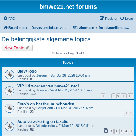
bmwe21.net forums
FAQ
Register
Login
Board index
De verzamelplaats van E21 fanaten der lage landen - Dutch forum
E21 Algemeen
De belangrijkste algemene topics
De belangrijkste algemene topics
New Topic
12 topics • Page
1
of
1
Topics
BMW logo
Last post by
Jeroen
«
Sun Jul 26, 2026 10:00 pm
Replies:
8
VIP lid worden van bmwe21.net !
Last post by
Jeroen
«
Wed Mar 11, 2026 10:35 am
Replies:
160
1
8
9
10
11
…
Foto's op het forum behouden
Last post by
BertjeConti
«
Fri Mar 31, 2017 9:16 pm
Replies:
22
1
2
Auto verzekering en taxatie
Last post by
Wondermike
«
Fri Jun 19, 2015 9:51 am
Replies:
62
1
2
3
4
5