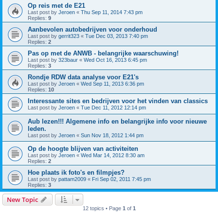
Op reis met de E21
Last post by
Jeroen
«
Thu Sep 11, 2014 7:43 pm
Replies:
9
Aanbevolen autobedrijven voor onderhoud
Last post by
gerrit323
«
Tue Dec 03, 2013 7:40 pm
Replies:
2
Pas op met de ANWB - belangrijke waarschuwing!
Last post by
323baur
«
Wed Oct 16, 2013 6:45 pm
Replies:
3
Rondje RDW data analyse voor E21's
Last post by
Jeroen
«
Wed Sep 11, 2013 6:36 pm
Replies:
10
Interessante sites en bedrijven voor het vinden van classics
Last post by
Jeroen
«
Tue Dec 11, 2012 12:14 pm
Aub lezen!!! Algemene info en belangrijke info voor nieuwe
leden.
Last post by
Jeroen
«
Sun Nov 18, 2012 1:44 pm
Op de hoogte blijven van activiteiten
Last post by
Jeroen
«
Wed Mar 14, 2012 8:30 am
Replies:
2
Hoe plaats ik foto's en filmpjes?
Last post by
pattam2009
«
Fri Sep 02, 2011 7:45 pm
Replies:
3
New Topic
12 topics • Page
1
of
1