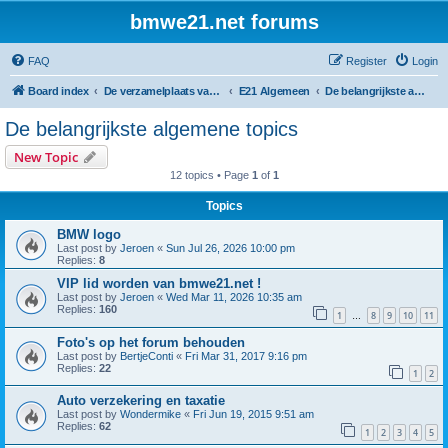
bmwe21.net forums
FAQ
Register
Login
Board index
De verzamelplaats van E21 fanaten der lage landen - Dutch forum
E21 Algemeen
De belangrijkste algemene topics
De belangrijkste algemene topics
New Topic
12 topics • Page
1
of
1
Topics
BMW logo
Last post by
Jeroen
«
Sun Jul 26, 2026 10:00 pm
Replies:
8
VIP lid worden van bmwe21.net !
Last post by
Jeroen
«
Wed Mar 11, 2026 10:35 am
Replies:
160
1
8
9
10
11
…
Foto's op het forum behouden
Last post by
BertjeConti
«
Fri Mar 31, 2017 9:16 pm
Replies:
22
1
2
Auto verzekering en taxatie
Last post by
Wondermike
«
Fri Jun 19, 2015 9:51 am
Replies:
62
1
2
3
4
5