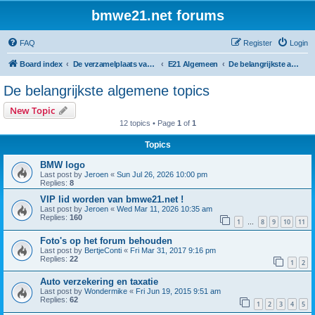
bmwe21.net forums
FAQ
Register
Login
Board index
De verzamelplaats van E21 fanaten der lage landen - Dutch forum
E21 Algemeen
De belangrijkste algemene topics
De belangrijkste algemene topics
New Topic
12 topics • Page
1
of
1
Topics
BMW logo
Last post by
Jeroen
«
Sun Jul 26, 2026 10:00 pm
Replies:
8
VIP lid worden van bmwe21.net !
Last post by
Jeroen
«
Wed Mar 11, 2026 10:35 am
Replies:
160
1
8
9
10
11
…
Foto's op het forum behouden
Last post by
BertjeConti
«
Fri Mar 31, 2017 9:16 pm
Replies:
22
1
2
Auto verzekering en taxatie
Last post by
Wondermike
«
Fri Jun 19, 2015 9:51 am
Replies:
62
1
2
3
4
5