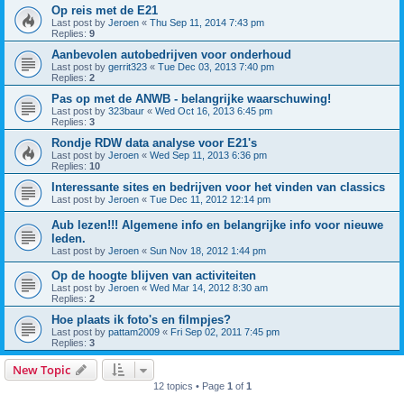
Op reis met de E21
Last post by
Jeroen
«
Thu Sep 11, 2014 7:43 pm
Replies:
9
Aanbevolen autobedrijven voor onderhoud
Last post by
gerrit323
«
Tue Dec 03, 2013 7:40 pm
Replies:
2
Pas op met de ANWB - belangrijke waarschuwing!
Last post by
323baur
«
Wed Oct 16, 2013 6:45 pm
Replies:
3
Rondje RDW data analyse voor E21's
Last post by
Jeroen
«
Wed Sep 11, 2013 6:36 pm
Replies:
10
Interessante sites en bedrijven voor het vinden van classics
Last post by
Jeroen
«
Tue Dec 11, 2012 12:14 pm
Aub lezen!!! Algemene info en belangrijke info voor nieuwe
leden.
Last post by
Jeroen
«
Sun Nov 18, 2012 1:44 pm
Op de hoogte blijven van activiteiten
Last post by
Jeroen
«
Wed Mar 14, 2012 8:30 am
Replies:
2
Hoe plaats ik foto's en filmpjes?
Last post by
pattam2009
«
Fri Sep 02, 2011 7:45 pm
Replies:
3
New Topic
12 topics • Page
1
of
1