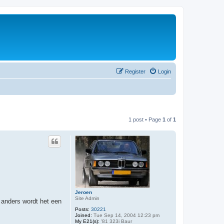
Register
Login
1 post • Page
1
of
1
Jeroen
Site Admin
n anders wordt het een
Posts:
30221
Joined:
Tue Sep 14, 2004 12:23 pm
My E21(s):
'81 323i Baur