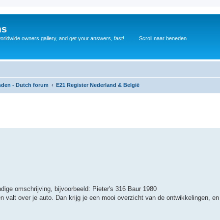
ms
rldwide owners gallery, and get your answers, fast! ____ Scroll naar beneden
anden - Dutch forum
E21 Register Nederland & België
dige omschrijving, bijvoorbeeld: Pieter's 316 Baur 1980
n valt over je auto. Dan krijg je een mooi overzicht van de ontwikkelingen, e