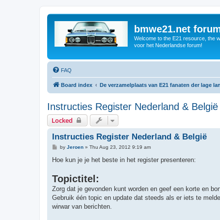
bmwe21.net foru
Welcome to the E21 resource, the wo
voor het Nederlandse forum!
FAQ
Board index
De verzamelplaats van E21 fanaten der lage l
Instructies Register Nederland & België
Locked
Instructies Register Nederland & België
P
by
Jeroen
»
Thu Aug 23, 2012 9:19 am
o
s
Hoe kun je je het beste in het register presenteren:
t
Topictitel:
Zorg dat je gevonden kunt worden en geef een korte en bon
Gebruik één topic en update dat steeds als er iets te melde
wirwar van berichten.