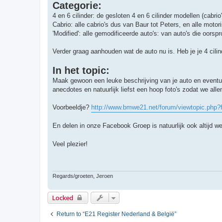
Categorie:
4 en 6 cilinder: de gesloten 4 en 6 cilinder modellen (cabrio
Cabrio: alle cabrio's dus van Baur tot Peters, en alle motor
'Modified': alle gemodificeerde auto's: van auto's die oors
Verder graag aanhouden wat de auto nu is. Heb je je 4 cilin
In het topic:
Maak gewoon een leuke beschrijving van je auto en eventue
anecdotes en natuurlijk liefst een hoop foto's zodat we al
Voorbeeldje?
http://www.bmwe21.net/forum/viewtopic.php
En delen in onze Facebook Groep is natuurlijk ook altijd 
Veel plezier!
Regards/groeten, Jeroen
Locked
Return to “E21 Register Nederland & België”