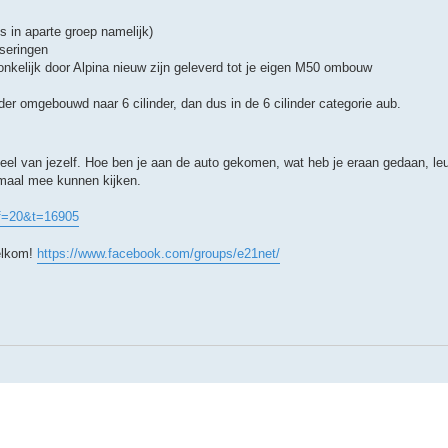
's in aparte groep namelijk)
iseringen
pronkelijk door Alpina nieuw zijn geleverd tot je eigen M50 ombouw
der omgebouwd naar 6 cilinder, dan dus in de 6 cilinder categorie aub.
el van jezelf. Hoe ben je aan de auto gekomen, wat heb je eraan gedaan, leu
lemaal mee kunnen kijken.
?f=20&t=16905
welkom!
https://www.facebook.com/groups/e21net/