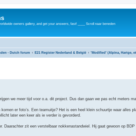
ms
rldwide owners gallery, and get your answers, fast! ____ Scroll naar beneden
anden - Dutch forum
E21 Register Nederland & België
'Modified' (Alpina, Hartge, e
rijgen we meer tijd voor o.a. dit project. Dus dan gaan we pas echt meters m
omen er foto’s. Een teamuitje? Het is een heel klein schuurtje waar alles pla
llicht later een keer als ie verder is gevorderd.
or. Daarachter zit een verstelbaar nokkenastandwiel. Hij gaat gewoon op BD