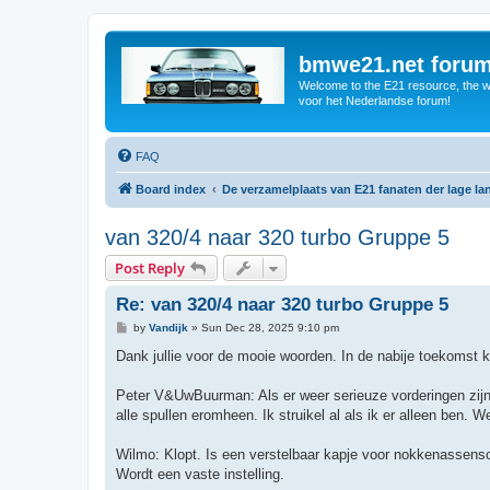
bmwe21.net foru
Welcome to the E21 resource, the wo
voor het Nederlandse forum!
FAQ
Board index
De verzamelplaats van E21 fanaten der lage l
van 320/4 naar 320 turbo Gruppe 5
Post Reply
Re: van 320/4 naar 320 turbo Gruppe 5
P
by
Vandijk
»
Sun Dec 28, 2025 9:10 pm
o
s
Dank jullie voor de mooie woorden. In de nabije toekomst k
t
Peter V&UwBuurman: Als er weer serieuze vorderingen zijn k
alle spullen eromheen. Ik struikel al als ik er alleen ben. We
Wilmo: Klopt. Is een verstelbaar kapje voor nokkenassens
Wordt een vaste instelling.