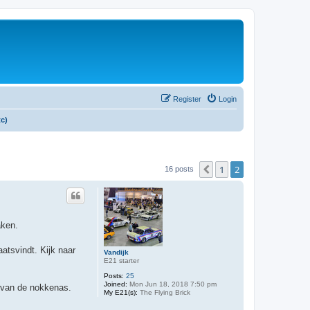
Register
Login
tc)
1
2
Previous
16 posts
aken.
atsvindt. Kijk naar
Vandijk
E21 starter
Posts:
25
Joined:
Mon Jun 18, 2018 7:50 pm
P van de nokkenas.
My E21(s):
The Flying Brick