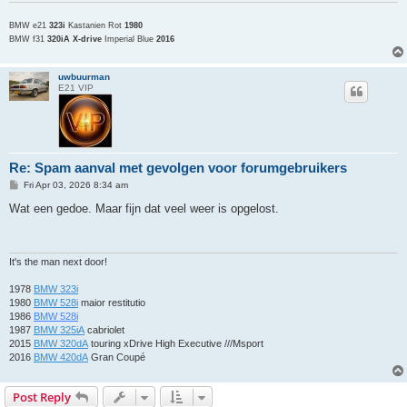
BMW e21
323i
Kastanien Rot
1980
BMW f31
320iA X-drive
Imperial Blue
2016
uwbuurman
E21 VIP
Re: Spam aanval met gevolgen voor forumgebruikers
P
Fri Apr 03, 2026 8:34 am
o
s
Wat een gedoe. Maar fijn dat veel weer is opgelost.
t
It's the man next door!
1978
BMW 323i
1980
BMW 528i
maior restitutio
1986
BMW 528i
1987
BMW 325iA
cabriolet
2015
BMW 320dA
touring xDrive High Executive ///Msport
2016
BMW 420dA
Gran Coupé
Post Reply