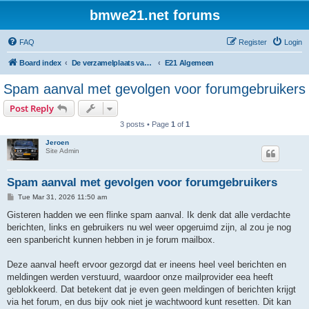
bmwe21.net forums
FAQ
Register
Login
Board index
De verzamelplaats van E21 fanaten der lage landen - Dutch forum
E21 Algemeen
Spam aanval met gevolgen voor forumgebruikers
Post Reply
3 posts • Page
1
of
1
Jeroen
Site Admin
Spam aanval met gevolgen voor forumgebruikers
P
Tue Mar 31, 2026 11:50 am
o
s
Gisteren hadden we een flinke spam aanval. Ik denk dat alle verdachte
t
berichten, links en gebruikers nu wel weer opgeruimd zijn, al zou je nog
een spanbericht kunnen hebben in je forum mailbox.
Deze aanval heeft ervoor gezorgd dat er ineens heel veel berichten en
meldingen werden verstuurd, waardoor onze mailprovider eea heeft
geblokkeerd. Dat betekent dat je even geen meldingen of berichten krijgt
via het forum, en dus bijv ook niet je wachtwoord kunt resetten. Dit kan