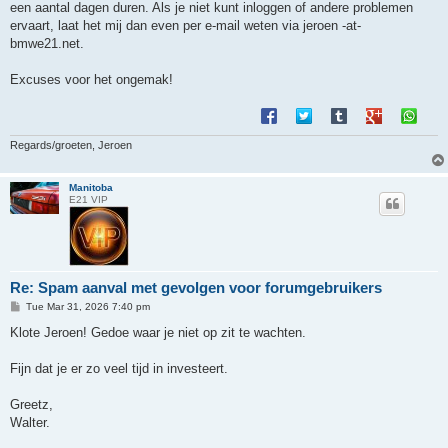
een aantal dagen duren. Als je niet kunt inloggen of andere problemen
ervaart, laat het mij dan even per e-mail weten via jeroen -at-
bmwe21.net.
Excuses voor het ongemak!
Regards/groeten, Jeroen
Manitoba
E21 VIP
Re: Spam aanval met gevolgen voor forumgebruikers
P
Tue Mar 31, 2026 7:40 pm
o
s
Klote Jeroen! Gedoe waar je niet op zit te wachten.
t
Fijn dat je er zo veel tijd in investeert.
Greetz,
Walter.