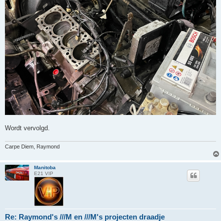
Wordt vervolgd.
Carpe Diem, Raymond
Manitoba
E21 VIP
Re: Raymond's ///M en ///M's projecten draadje