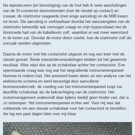
Na reproduceren (en bevestiging) van de fout heb ik twee aansluitingen
van de SI-connector doorverbonden (met de sleutel op contact) en
zowaar, de startmotor reageerde (met enige aarzeling) en de M88 kwam
tot leven. Die aarzeling is verklaarbaar doordat het aanzwengelen van de
startmotor behoorlijk wat vermogen vraagt en mijn bypassdraad niet de
doorsnede had van de kabelboom zelf, waardoor er wat meer weerstand
in de keten zat. Doordat de motor direct startte, kan de startmotor zelf als
oorzaak worden uitgesloten.
Daarna de motor met het contactslot uitgezet en nog een keer met de
sleutel gestart. Beide toestandsveranderingen leidden tot het gewenste
resultaat. Alles wijst dus op de schakelaar achter het contactslot. Een
openstaande vraag was nog wat het wegvallende instrumentenpaneel
hiermee te maken had. Het antwoord kwam deels uit een analyse van het
elektrische schema en werd bevestigd door aanvullend
bronnenonderzoek: de voeding van het instrumentenpaneel loopt via
dezelfde schakelaar als de bekrachtiging van de startmotor. Het
motormanagement ondervindt daar tijdens bedrijf geen hinder van; dat is
zo ontworpen. Het instrumentenpaneel echter wel. Voor mij was dat
voldoende om een nieuwe schakelaar voor het contactslot te bestellen,
die lag een paar dagen later voor mij klaar.