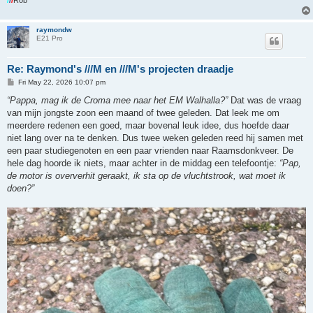
raymondw
E21 Pro
Re: Raymond's ///M en ///M's projecten draadje
P
Fri May 22, 2026 10:07 pm
o
s
“Pappa, mag ik de Croma mee naar het EM Walhalla?”
Dat was de vraag
t
van mijn jongste zoon een maand of twee geleden. Dat leek me om
meerdere redenen een goed, maar bovenal leuk idee, dus hoefde daar
niet lang over na te denken. Dus twee weken geleden reed hij samen met
een paar studiegenoten en een paar vrienden naar Raamsdonkveer. De
hele dag hoorde ik niets, maar achter in de middag een telefoontje:
“Pap,
de motor is oververhit geraakt, ik sta op de vluchtstrook, wat moet ik
doen?”