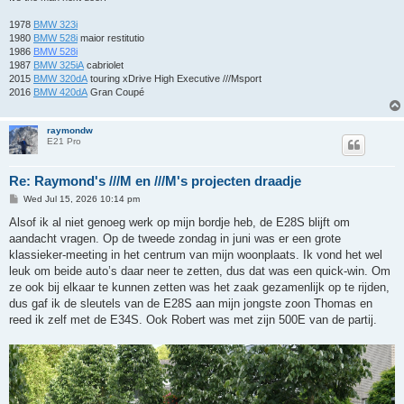
1978
BMW 323i
1980
BMW 528i
maior restitutio
1986
BMW 528i
1987
BMW 325iA
cabriolet
2015
BMW 320dA
touring xDrive High Executive ///Msport
2016
BMW 420dA
Gran Coupé
raymondw
E21 Pro
Re: Raymond's ///M en ///M's projecten draadje
P
Wed Jul 15, 2026 10:14 pm
o
s
Alsof ik al niet genoeg werk op mijn bordje heb, de E28S blijft om
t
aandacht vragen. Op de tweede zondag in juni was er een grote
klassieker-meeting in het centrum van mijn woonplaats. Ik vond het wel
leuk om beide auto’s daar neer te zetten, dus dat was een quick-win. Om
ze ook bij elkaar te kunnen zetten was het zaak gezamenlijk op te rijden,
dus gaf ik de sleutels van de E28S aan mijn jongste zoon Thomas en
reed ik zelf met de E34S. Ook Robert was met zijn 500E van de partij.