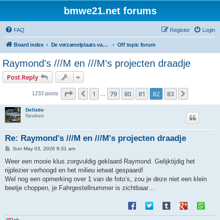
bmwe21.net forums
FAQ
Register
Login
Board index
De verzamelplaats van E21 fanaten der lage landen - Dutch forum
Off topic forum
Raymond's ///M en ///M's projecten draadje
Post Reply
Page
82
of
83
1
79
80
81
82
83
Previous
Next
1233 posts
…
Dellatio
Newbee
Re: Raymond's ///M en ///M's projecten draadje
P
Sun May 03, 2026 9:31 am
o
s
Weer een mooie klus zorgvuldig geklaard Raymond. Gelijktijdig het
t
rijplezier verhoogd en het milieu ietwat gespaard!
Wel nog een opmerking over 1 van de foto‘s, zou je deze niet een klein
beetje choppen, je Fahrgestellnummer is zichtbaar…
/
/
/
Rob