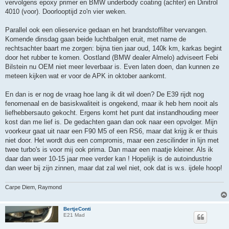
vervolgens epoxy primer en BMW underbody coating (achter) en Dinitrol
4010 (voor). Doorlooptijd zo'n vier weken.
Parallel ook een olieservice gedaan en het brandstoffilter vervangen.
Komende dinsdag gaan beide luchtbalgen eruit, met name de
rechtsachter baart me zorgen: bijna tien jaar oud, 140k km, karkas begint
door het rubber te komen. Oostland (BMW dealer Almelo) adviseert Febi
Bilstein nu OEM niet meer leverbaar is. Even laten doen, dan kunnen ze
meteen kijken wat er voor de APK in oktober aankomt.
En dan is er nog de vraag hoe lang ik dit wil doen? De E39 rijdt nog
fenomenaal en de basiskwaliteit is ongekend, maar ik heb hem nooit als
liefhebbersauto gekocht. Ergens komt het punt dat instandhouding meer
kost dan me lief is. De gedachten gaan dan ook naar een opvolger. Mijn
voorkeur gaat uit naar een F90 M5 of een RS6, maar dat krijg ik er thuis
niet door. Het wordt dus een compromis, maar een zescilinder in lijn met
twee turbo's is voor mij ook prima. Dan maar een maatje kleiner. Als ik
daar dan weer 10-15 jaar mee verder kan ! Hopelijk is de autoindustrie
dan weer bij zijn zinnen, maar dat zal wel niet, ook dat is w.s. ijdele hoop!
Carpe Diem, Raymond
BertjeConti
E21 Mad