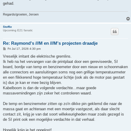
gehad.
Regards/groeten, Jeroen
Stoffie
Upcoming E21 fanatic
Re: Raymond's ///M en ///M's projecten draadje
P
Fri Jul 17, 2026 4:30 pm
o
s
Vreselijk irritant die elektrische gremlins.
t
Ik heb na het vervangen van de printplaat door een gereviseerde, SI
board, bordje van temp en benzinemeter door een nieuw en schoonmaken
alle connectors en aansluitingen soms nog een grillige temperatuurmeter
en een flikkerend hoge temperatuur lichtje (ook als de motor pas gestart
is) dus je kan er mee bezig blijven.
Kabelboom is dan de volgende verdachte...maar goede
massavernindingen zijn zeker het controleren waard.
De temp en benzinemeter zitten op zo'n dikke pin geklemd die naar de
massa gaat en achteraan met een moertje vastgezet, als daar slecht
contact zit, krijg je van dat soort willekeurigheden maar zoals gezegd is
de SI print ook een mogelijke verdachte in dat verhaal.
Hopelijk krijg je het opgelost!