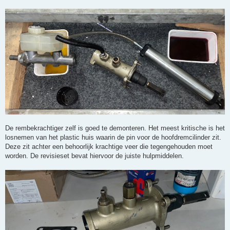
De rembekrachtiger zelf is goed te demonteren. Het meest kritische is het
losnemen van het plastic huis waarin de pin voor de hoofdremcilinder zit.
Deze zit achter een behoorlijk krachtige veer die tegengehouden moet
worden. De revisieset bevat hiervoor de juiste hulpmiddelen.