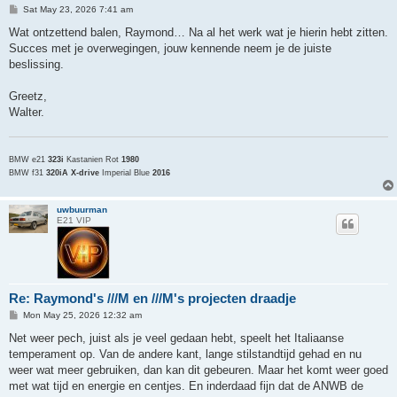
P
Sat May 23, 2026 7:41 am
o
s
Wat ontzettend balen, Raymond… Na al het werk wat je hierin hebt zitten.
t
Succes met je overwegingen, jouw kennende neem je de juiste
beslissing.
Greetz,
Walter.
BMW e21
323i
Kastanien Rot
1980
BMW f31
320iA X-drive
Imperial Blue
2016
uwbuurman
E21 VIP
Re: Raymond's ///M en ///M's projecten draadje
P
Mon May 25, 2026 12:32 am
o
s
Net weer pech, juist als je veel gedaan hebt, speelt het Italiaanse
t
temperament op. Van de andere kant, lange stilstandtijd gehad en nu
weer wat meer gebruiken, dan kan dit gebeuren. Maar het komt weer goed
met wat tijd en energie en centjes. En inderdaad fijn dat de ANWB de