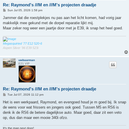
Re: Raymond's ///M en ///M's projecten draadje
P
Sun Jul 05, 2026 1:58 pm
o
s
Jammer dat die roestplekjes nu pas aan het licht komen, had vorig jaar
t
makkelijk mee gekund met de dorpel reparatie lijkt mij.
Maar zeker nog weer een jaartje door met je E39, ik snap het heel goed.
Megasquirted '77 E12 520-6
Aspen Silver '96 E39 523i
uwbuurman
E21 VIP
Re: Raymond's ///M en ///M's projecten draadje
P
Tue Jul 07, 2026 11:12 pm
o
s
Het is een werkpaard, Raymond, en evengoed houd je m goed bij. Ik snap
t
de wens voor wat frissers en jongers ook goed. Tussen M5 en RS6 is
denk ik de RS6 de betere dagelijkse auto. Maar goed, daar zit een veto
op, dus dan maar een mooie 340i ofzo.
It's the man next door!