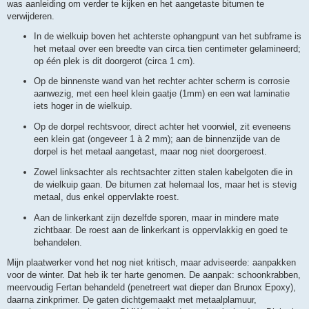
was aanleiding om verder te kijken en het aangetaste bitumen te
verwijderen.
In de wielkuip boven het achterste ophangpunt van het subframe is
het metaal over een breedte van circa tien centimeter gelamineerd;
op één plek is dit doorgerot (circa 1 cm).
Op de binnenste wand van het rechter achter scherm is corrosie
aanwezig, met een heel klein gaatje (1mm) en een wat laminatie
iets hoger in de wielkuip.
Op de dorpel rechtsvoor, direct achter het voorwiel, zit eveneens
een klein gat (ongeveer 1 à 2 mm); aan de binnenzijde van de
dorpel is het metaal aangetast, maar nog niet doorgeroest.
Zowel linksachter als rechtsachter zitten stalen kabelgoten die in
de wielkuip gaan. De bitumen zat helemaal los, maar het is stevig
metaal, dus enkel oppervlakte roest.
Aan de linkerkant zijn dezelfde sporen, maar in mindere mate
zichtbaar. De roest aan de linkerkant is oppervlakkig en goed te
behandelen.
Mijn plaatwerker vond het nog niet kritisch, maar adviseerde: aanpakken
voor de winter. Dat heb ik ter harte genomen. De aanpak: schoonkrabben,
meervoudig Fertan behandeld (penetreert wat dieper dan Brunox Epoxy),
daarna zinkprimer. De gaten dichtgemaakt met metaalplamuur,