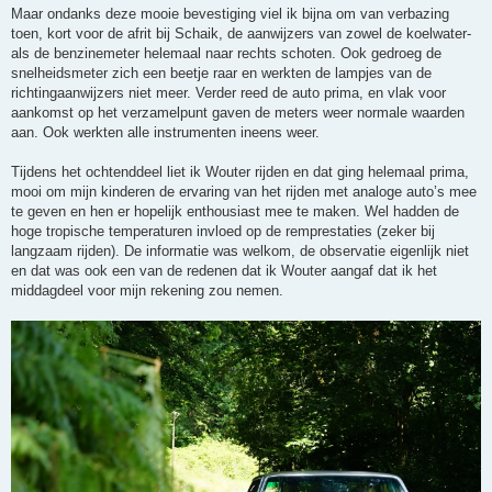
Maar ondanks deze mooie bevestiging viel ik bijna om van verbazing
toen, kort voor de afrit bij Schaik, de aanwijzers van zowel de koelwater-
als de benzinemeter helemaal naar rechts schoten. Ook gedroeg de
snelheidsmeter zich een beetje raar en werkten de lampjes van de
richtingaanwijzers niet meer. Verder reed de auto prima, en vlak voor
aankomst op het verzamelpunt gaven de meters weer normale waarden
aan. Ook werkten alle instrumenten ineens weer.
Tijdens het ochtenddeel liet ik Wouter rijden en dat ging helemaal prima,
mooi om mijn kinderen de ervaring van het rijden met analoge auto’s mee
te geven en hen er hopelijk enthousiast mee te maken. Wel hadden de
hoge tropische temperaturen invloed op de remprestaties (zeker bij
langzaam rijden). De informatie was welkom, de observatie eigenlijk niet
en dat was ook een van de redenen dat ik Wouter aangaf dat ik het
middagdeel voor mijn rekening zou nemen.