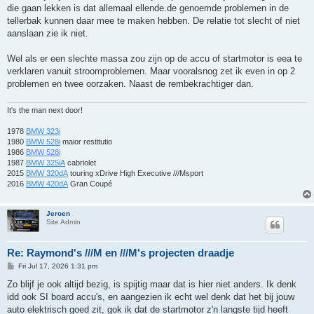
t
die gaan lekken is dat allemaal ellende.de genoemde problemen in de
tellerbak kunnen daar mee te maken hebben. De relatie tot slecht of niet
aanslaan zie ik niet.
Wel als er een slechte massa zou zijn op de accu of startmotor is eea te
verklaren vanuit stroomproblemen. Maar vooralsnog zet ik even in op 2
problemen en twee oorzaken. Naast de rembekrachtiger dan.
It's the man next door!
1978
BMW 323i
1980
BMW 528i
maior restitutio
1986
BMW 528i
1987
BMW 325iA
cabriolet
2015
BMW 320dA
touring xDrive High Executive ///Msport
2016
BMW 420dA
Gran Coupé
Jeroen
Site Admin
Re: Raymond's ///M en ///M's projecten draadje
P
Fri Jul 17, 2026 1:31 pm
o
s
Zo blijf je ook altijd bezig, is spijtig maar dat is hier niet anders. Ik denk
t
idd ook SI board accu's, en aangezien ik echt wel denk dat het bij jouw
auto elektrisch goed zit, gok ik dat de startmotor z'n langste tijd heeft