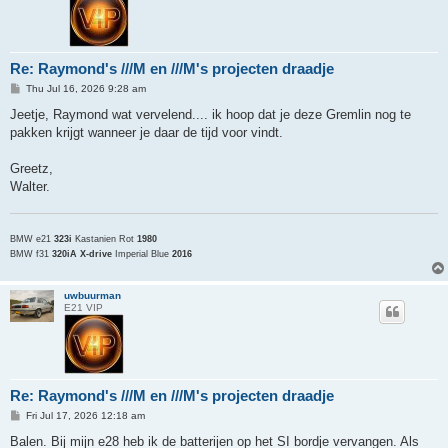
Re: Raymond's ///M en ///M's projecten draadje
P
Thu Jul 16, 2026 9:28 am
o
s
Jeetje, Raymond wat vervelend.... ik hoop dat je deze Gremlin nog te
t
pakken krijgt wanneer je daar de tijd voor vindt.
Greetz,
Walter.
BMW e21
323i
Kastanien Rot
1980
BMW f31
320iA X-drive
Imperial Blue
2016
uwbuurman
E21 VIP
Re: Raymond's ///M en ///M's projecten draadje
P
Fri Jul 17, 2026 12:18 am
o
s
Balen. Bij mijn e28 heb ik de batterijen op het SI bordje vervangen. Als