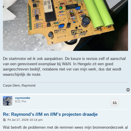
De startmotor wil ik ook aanpakken. De keuze is revisie zelf of aanschaf
van een gereviseerd exemplaar bij W&N. In Hengelo zit een goed
aangeschreven bedrijf, notabene niet ver van mijn werk, dus dat wordt
waarschijnlijk de route.
Carpe Diem, Raymond
raymondw
E21 Pro
Re: Raymond's ///M en ///M's projecten draadje
P
Fri Jul 17, 2026 10:14 pm
o
s
Wat betreft de problemen met de remmen wees mijn bronnenonderzoek al
t