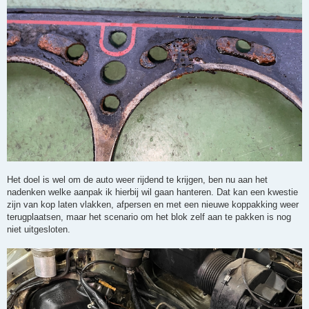
Het doel is wel om de auto weer rijdend te krijgen, ben nu aan het
nadenken welke aanpak ik hierbij wil gaan hanteren. Dat kan een kwestie
zijn van kop laten vlakken, afpersen en met een nieuwe koppakking weer
terugplaatsen, maar het scenario om het blok zelf aan te pakken is nog
niet uitgesloten.