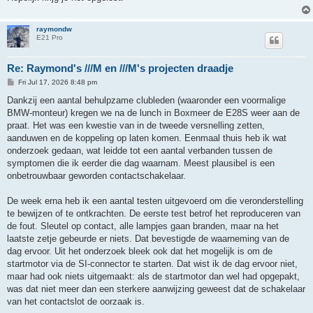
raymondw
E21 Pro
Re: Raymond's ///M en ///M's projecten draadje
P
Fri Jul 17, 2026 8:48 pm
o
s
Dankzij een aantal behulpzame clubleden (waaronder een voormalige
t
BMW-monteur) kregen we na de lunch in Boxmeer de E28S weer aan de
praat. Het was een kwestie van in de tweede versnelling zetten,
aanduwen en de koppeling op laten komen. Eenmaal thuis heb ik wat
onderzoek gedaan, wat leidde tot een aantal verbanden tussen de
symptomen die ik eerder die dag waarnam. Meest plausibel is een
onbetrouwbaar geworden contactschakelaar.
De week erna heb ik een aantal testen uitgevoerd om die veronderstelling
te bewijzen of te ontkrachten. De eerste test betrof het reproduceren van
de fout. Sleutel op contact, alle lampjes gaan branden, maar na het
laatste zetje gebeurde er niets. Dat bevestigde de waarneming van de
dag ervoor. Uit het onderzoek bleek ook dat het mogelijk is om de
startmotor via de SI-connector te starten. Dat wist ik de dag ervoor niet,
maar had ook niets uitgemaakt: als de startmotor dan wel had opgepakt,
was dat niet meer dan een sterkere aanwijzing geweest dat de schakelaar
van het contactslot de oorzaak is.