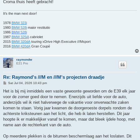
Croma thuis heeft gebracht!
It's the man next door!
1978
BMW 323i
1980
BMW 528i
maior restitutio
1986
BMW 528i
1987
BMW 325iA
cabriolet
2015
BMW 320dA
touring xDrive High Executive ///Msport
2016
BMW 420dA
Gran Coupé
raymondw
E21 Pro
Re: Raymond's ///M en ///M's projecten draadje
P
Sat Jul 04, 2026 10:43 pm
o
s
Het is bij mij inmiddels een vaste gewoonte geworden om de E39 elk jaar
t
voor de zomer goed door te nemen. Enerzijds uit liefde voor de auto,
anderzijds wil ik niet halverwege de vakantie voor onverwachte zaken
komen te staan. Vorig jaar kwamen de doorgeroeste dorpels rondom de
achterste kriksteunen aan het licht, die heb ik laten herstellen. Dit jaar
hoopte ik er makkelijker vanaf te komen, maar dat bleek ijdele hoop, met
name aan de rechterkant van de auto.
Op meerdere plekken is de bitumen beschermlaag aan het loslaten. Dit