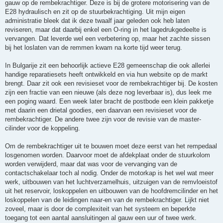
gauw op de rembekrachtiger. Deze is bij de grotere motorisering van de
E28 hydraulisch en zit op de stuurbekrachtiging. Uit mijn eigen
administratie bleek dat ik deze twaalf jaar geleden ook heb laten
reviseren, maar dat daarbij enkel een O-ring in het lagedrukgedeelte is
vervangen. Dat leverde wel een verbetering op, maar het zachte sissen
bij het loslaten van de remmen kwam na korte tijd weer terug.
In Bulgarije zit een behoorlijk actieve E28 gemeenschap die ook allerlei
handige reparatiesets heeft ontwikkeld en via hun website op de markt
brengt. Daar zit ook een revisieset voor de rembekrachtiger bij. De kosten
zijn een fractie van een nieuwe (als deze nog leverbaar is), dus leek me
een poging waard. Een week later bracht de postbode een klein pakketje
met daarin een drietal goodies, een daarvan een revisieset voor de
rembekrachtiger. De andere twee zijn voor de revisie van de master-
cilinder voor de koppeling.
Om de rembekrachtiger uit te bouwen moet deze eerst van het rempedaal
losgenomen worden. Daarvoor moet de afdekplaat onder de stuurkolom
worden verwijderd, maar dat was voor de vervanging van de
contactschakelaar toch al nodig. Onder de motorkap is het wel wat meer
werk, uitbouwen van het luchtverzamelhuis, uitzuigen van de remvloeistof
uit het reservoir, loskoppelen en uitbouwen van de hoofdremcilinder en het
loskoppelen van de leidingen naar-en van de rembekrachtiger. Lijkt niet
zoveel, maar is door de complexiteit van het systeem en beperkte
toegang tot een aantal aansluitingen al gauw een uur of twee werk.