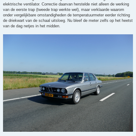
elektrische ventilator. Correctie daarvan herstelde niet alleen de werking
van de eerste trap (tweede trap werkte wel), maar verklaarde waarom
onder vergelijkbare omstandigheden de temperatuurmeter eerder richting
de driekwart van de schaal uitsloeg. Nu bleef de meter zelfs op het heetst
van de dag netjes in het midden.